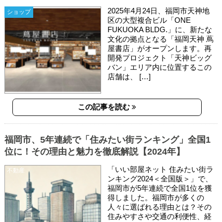
2025年4月24日、福岡市天神地
ショップ
区の大型複合ビル「ONE
FUKUOKA BLDG.」に、新たな
文化の拠点となる「福岡天神 蔦
屋書店」がオープンします。再
開発プロジェクト「天神ビッグ
バン」エリア内に位置するこの
店舗は、 […]
この記事を読む
福岡市、5年連続で「住みたい街ランキング」全国1
位に！その理由と魅力を徹底解説【2024年】
「いい部屋ネット 住みたい街ラ
不動産
ンキング2024＜全国版＞」で、
福岡市が5年連続で全国1位を獲
得しました。福岡市が多くの
人々に選ばれる理由とは？その
住みやすさや交通の利便性、経