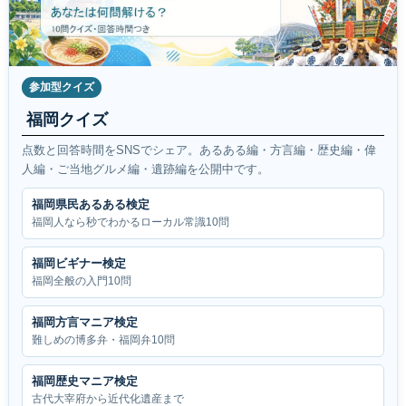
参加型クイズ
福岡クイズ
点数と回答時間をSNSでシェア。あるある編・方言編・歴史編・偉
人編・ご当地グルメ編・遺跡編を公開中です。
福岡県民あるある検定
福岡人なら秒でわかるローカル常識10問
福岡ビギナー検定
福岡全般の入門10問
福岡方言マニア検定
難しめの博多弁・福岡弁10問
福岡歴史マニア検定
古代大宰府から近代化遺産まで