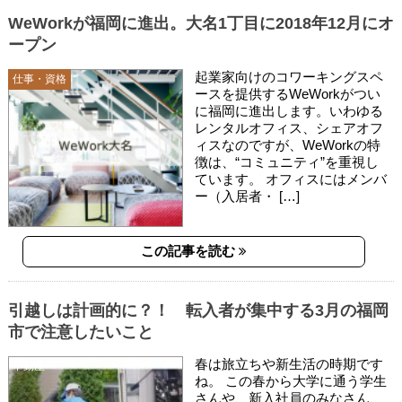
WeWorkが福岡に進出。大名1丁目に2018年12月にオ
ープン
起業家向けのコワーキングスペ
仕事・資格
ースを提供するWeWorkがつい
に福岡に進出します。いわゆる
レンタルオフィス、シェアオフ
ィスなのですが、WeWorkの特
徴は、“コミュニティ”を重視し
ています。 オフィスにはメンバ
ー（入居者・ […]
この記事を読む
引越しは計画的に？！ 転入者が集中する3月の福岡
市で注意したいこと
春は旅立ちや新生活の時期です
不動産
ね。 この春から大学に通う学生
さんや、新入社員のみなさん、