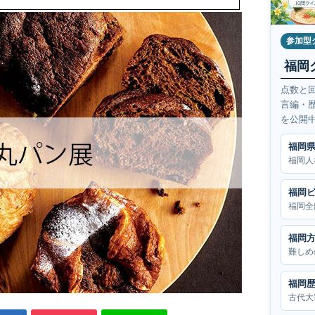
参加型
福岡
点数と
言編・
を公開
福岡
福岡人
福岡
福岡全
福岡
難しめ
福岡
古代大