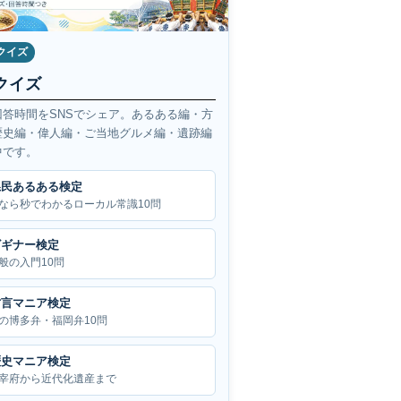
クイズ
クイズ
回答時間をSNSでシェア。あるある編・方
歴史編・偉人編・ご当地グルメ編・遺跡編
中です。
県民あるある検定
なら秒でわかるローカル常識10問
ビギナー検定
般の入門10問
方言マニア検定
の博多弁・福岡弁10問
歴史マニア検定
宰府から近代化遺産まで