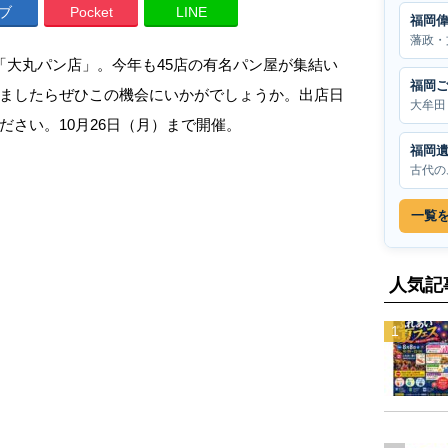
ブ
Pocket
LINE
福岡
藩政・
「大丸パン店」。今年も45店の有名パン屋が集結い
福岡
ましたらぜひこの機会にいかがでしょうか。出店日
大牟田
さい。10月26日（月）まで開催。
福岡
古代の
一覧
人気記