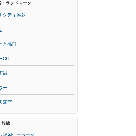
設・ランドマーク
ルシティ博多
急
ーと福岡
RCO
下街
ワー
天満宮
・旅館
ン福岡シーホーク