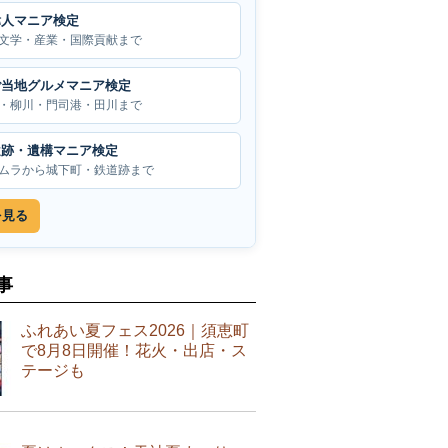
偉人マニア検定
文学・産業・国際貢献まで
ご当地グルメマニア検定
・柳川・門司港・田川まで
遺跡・遺構マニア検定
ムラから城下町・鉄道跡まで
を見る
事
ふれあい夏フェス2026｜須恵町
で8月8日開催！花火・出店・ス
テージも