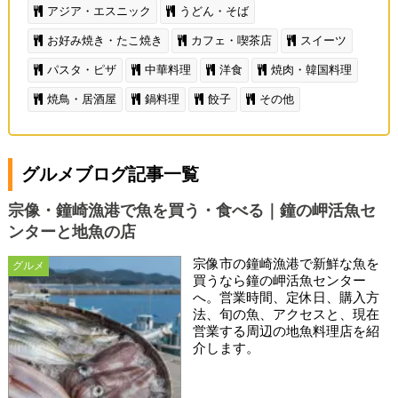
アジア・エスニック
うどん・そば
お好み焼き・たこ焼き
カフェ・喫茶店
スイーツ
パスタ・ピザ
中華料理
洋食
焼肉・韓国料理
焼鳥・居酒屋
鍋料理
餃子
その他
グルメブログ記事一覧
宗像・鐘崎漁港で魚を買う・食べる｜鐘の岬活魚セ
ンターと地魚の店
宗像市の鐘崎漁港で新鮮な魚を
グルメ
買うなら鐘の岬活魚センター
へ。営業時間、定休日、購入方
法、旬の魚、アクセスと、現在
営業する周辺の地魚料理店を紹
介します。