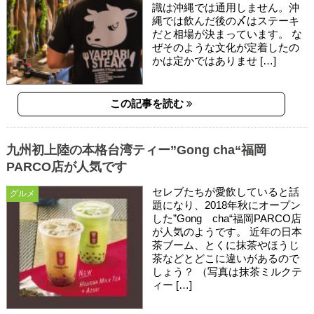
識は沖縄では通用しません。沖
縄では飲んだ後の〆はステーキ
だと相場が決まっています。 な
ぜそのような文化が定着したの
かは定かではありませ […]
この記事を読む
九州初上陸の本格台湾ティー”Gong cha“福岡
PARCO店が人気です
セレブたちが愛飲していると話
グルメ
題になり、2018年秋にオープン
した”Gong cha“福岡PARCO店
が人気のようです。 近年の日本
茶ブーム、とくに抹茶やほうじ
茶などとどこに違いがあるので
しょう？ （写真は抹茶ミルクテ
ィー […]