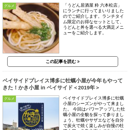
「うどん居酒屋 粋 六本松店」
グルメ
にランチに行ってまいりました
のでご紹介します。ランチタイ
ム限定のお得なセットとして、
うどんと丼を選べる大満足メニ
ューをご紹介します。
この記事を読む
ベイサイドプレイス博多に牡蠣小屋が今年もやって
きた！かき小屋 in ベイサイド＜2019年＞
ベイサイドプレイス博多に牡蠣
グルメ
小屋のシーズンがやって来まし
た。 今回はパワーアップした牡
蠣小屋の全貌を探って参りまし
ょう。牡蠣やサザエなどを自分
で炭火で焼く楽しみが自慢の牡