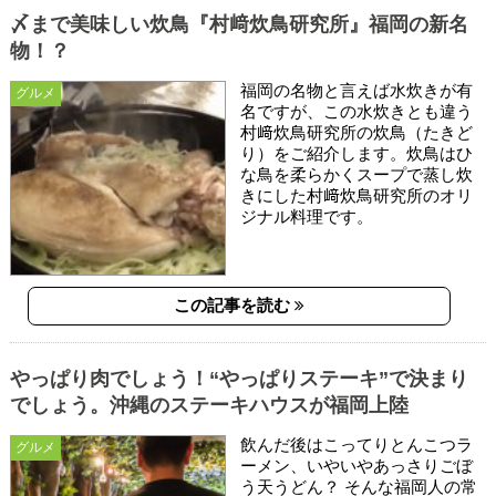
〆まで美味しい炊鳥『村﨑炊鳥研究所』福岡の新名
物！？
福岡の名物と言えば水炊きが有
グルメ
名ですが、この水炊きとも違う
村﨑炊鳥研究所の炊鳥（たきど
り）をご紹介します。炊鳥はひ
な鳥を柔らかくスープで蒸し炊
きにした村﨑炊鳥研究所のオリ
ジナル料理です。
この記事を読む
やっぱり肉でしょう！“やっぱりステーキ”で決まり
でしょう。沖縄のステーキハウスが福岡上陸
飲んだ後はこってりとんこつラ
グルメ
ーメン、いやいやあっさりごぼ
う天うどん？ そんな福岡人の常