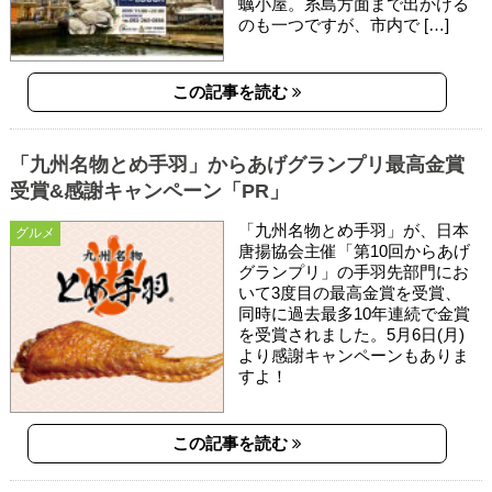
蠣小屋。糸島方面まで出かける
のも一つですが、市内で […]
この記事を読む
「九州名物とめ手羽」からあげグランプリ最高金賞
受賞&感謝キャンペーン「PR」
「九州名物とめ手羽」が、日本
グルメ
唐揚協会主催「第10回からあげ
グランプリ」の手羽先部門にお
いて3度目の最高金賞を受賞、
同時に過去最多10年連続で金賞
を受賞されました。5月6日(月)
より感謝キャンペーンもありま
すよ！
この記事を読む