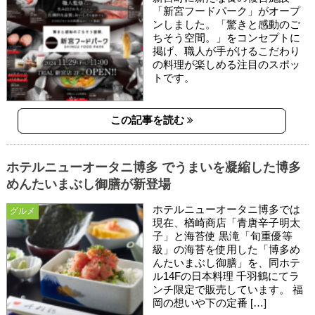
「新宮フードパーク」がオープ
ンしました。「驚きと感動のご
ちそう空間。」をコンセプトに
掲げ、職人が手がけるこだわり
の料理が楽しめる注目のスポッ
トです。
この記事を読む
ホテルニューオータニ博多 でうまいを凝縮した博多
めんたいまぶし御膳が新登場
ホテルニューオータニ博多では
グルメ
現在、楢崎商店「青唐辛子明太
子」と海苔使 黒滝「旬重優等
級」の海苔を使用した「博多め
んたいまぶし御膳」を、同ホテ
ル14Fの日本料理 千羽鶴にてラ
ンチ限定で販売しています。 福
岡の想いや下の定番 […]