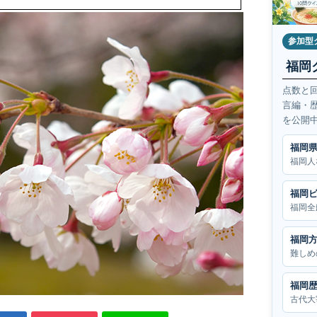
参加型
福岡
点数と
言編・
を公開
福岡
福岡人
福岡
福岡全
福岡
難しめ
福岡
古代大