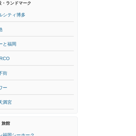
設・ランドマーク
ルシティ博多
急
ーと福岡
RCO
下街
ワー
天満宮
・旅館
ン福岡シーホーク