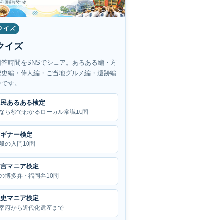
クイズ
クイズ
回答時間をSNSでシェア。あるある編・方
歴史編・偉人編・ご当地グルメ編・遺跡編
中です。
県民あるある検定
なら秒でわかるローカル常識10問
ビギナー検定
般の入門10問
方言マニア検定
の博多弁・福岡弁10問
歴史マニア検定
宰府から近代化遺産まで