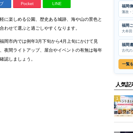
ブ
Pocket
LINE
福岡
藩政・
軽に楽しめる公園、歴史ある城跡、海や山の景色と
福岡
合わせて選ぶと過ごしやすくなります。
大牟田
福岡市内では例年3月下旬から4月上旬にかけて見
福岡
、夜間ライトアップ、屋台やイベントの有無は毎年
古代の
確認しましょう。
一覧
人気記