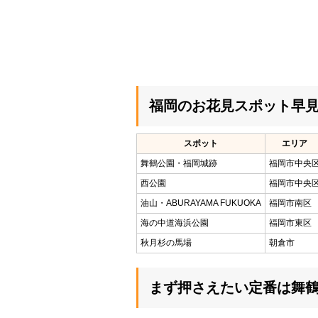
福岡のお花見スポット早
スポット
エリア
舞鶴公園・福岡城跡
福岡市中央
西公園
福岡市中央
油山・ABURAYAMA FUKUOKA
福岡市南区
海の中道海浜公園
福岡市東区
秋月杉の馬場
朝倉市
まず押さえたい定番は舞