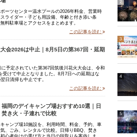
車場
ポーツセンター温水プールの2026年料金、営業時
、スライダー・子ども用設備、年齢と付き添い条
、無料駐車場とアクセスをまとめます。
この記事を読む
大会2026は中止｜8月5日の第367回・延期
月5日に予定されていた第367回筑後川花火大会は、令和
を受けて中止となりました。8月7日への延期はな
の翌日清掃も中止です。
この記事を読む
年】福岡のデイキャンプ場おすすめ10選｜日
・焚き火・子連れで比較
キャンプ場10施設を、利用時間、料金、予約、車
気、ごみ、レンタルで比較。日帰りBBQ、焚き
、初心者向けの選び方と当日の段取りを案内しま