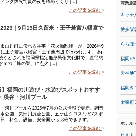
ィング煙火で夏の夜を締めくくり […]
商業施
この記事を読む
キャナ
2026｜9月15日久留米・王子若宮八幡宮で
博多阪
ららぽ
市山川町に伝わる神事「花火動乱蜂」が、2026年9
）に王子若宮八幡宮・王子池周辺で行われます。 約
ら続くとされる福岡県指定無形民俗文化財で、直径約
福岡PA
約4mの「蜂の巣」に点火 […]
この記事を読む
天神地
福岡タ
年版】福岡の川遊び・水遊びスポットおすす
・渓谷・河川プール
太宰府
・河川プールを2026年7月の公式情報で更新。調音
水公園、矢部川源流公園、五ケ山クロスなど7スポ
業日、料金、設備、安全面から比較できます。
ホテル
この記事を読む
ヒルト