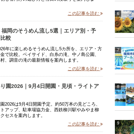
この記事を読む
年】福岡のそうめん流し5選｜エリア別・予
を比較
026年に楽しめるそうめん流し5カ所を、エリア・方
料金で比較。ベイサイド、白糸の滝、中ノ島公園、
と村、調音の滝の最新情報を案内します。
この記事を読む
り園2026｜9月4日開園・見頃・ライトア
園2026は9月4日開園予定。約50万本の見どころ、
イトアップ、駐車場協力金、西鉄柳川駅やみやま柳
アクセスを案内します。
この記事を読む