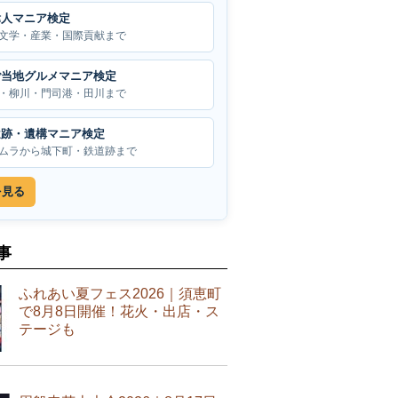
偉人マニア検定
文学・産業・国際貢献まで
ご当地グルメマニア検定
・柳川・門司港・田川まで
遺跡・遺構マニア検定
ムラから城下町・鉄道跡まで
を見る
事
ふれあい夏フェス2026｜須恵町
で8月8日開催！花火・出店・ス
テージも