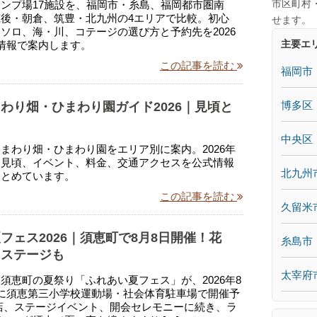
市区町村
ンプ場17施設を、福岡市・糸島、福岡都市圏南
後・朝倉、筑豊・北九州の4エリアで比較。初心
せます。
ソロ、海・川、コテージの選び方と予約先を2026
主要エ
情報で案内します。
この記事を読む
福岡市
博多区
わり畑・ひまわり園ガイド2026｜見頃と
中央区
まわり畑・ひまわり園をエリア別に案内。2026年
、見頃、イベント、料金、交通アクセスを公式情報
北九州
まとめています。
この記事を読む
久留米
フェス2026｜須恵町で8月8日開催！花
糸島市
・ステージも
太宰府
須恵町の夏祭り「ふれあい夏フェス」が、2026年8
に須恵第三小学校運動場・社会体育駐車場で開催予
店、ステージイベント、開会セレモニーに続き、ラ