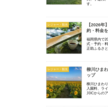
す。
【2026
レジャー・観光
約・料金
福岡県内で2
式・予約・
正助ふるさ
柳川ひまわ
レジャー・観光
ップ
柳川ひまわり
入園料、ラ
川ICからの