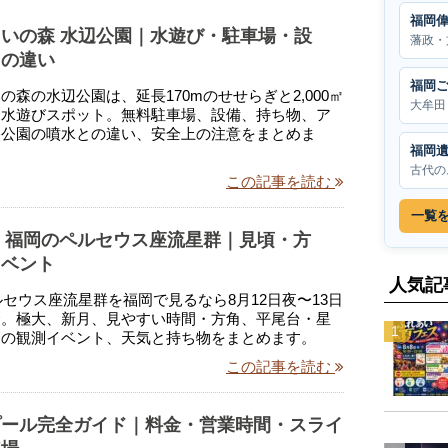
福岡
いの森 水辺公園｜水遊び・駐車場・設
藩政・
との違い
福岡
の森の水辺公園は、延長170mのせせらぎと2,000㎡
大牟田
る水遊びスポット。無料駐車場、設備、持ち物、ア
央公園の噴水との違い、安全上の注意をまとめま
福岡
古代の
この記事を読む
一覧
年】福岡のペルセウス座流星群｜見頃・方
イベント
人気記
ペルセウス座流星群を福岡で見るなら8月12日夜〜13日
命。極大、新月、見やすい時間・方角、平尾台・星
山の観測イベント、天気と持ち物をまとめます。
この記事を読む
プール完全ガイド｜料金・営業時間・スライ