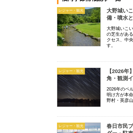
大野城いこ
レジャー・観光
備・噴水
大野城いこい
の芝生があ
クセス、中
す。
【2026
レジャー・観光
角・観測
2026年の
明け方が本
野村・英彦
春日市民
レジャー・観光