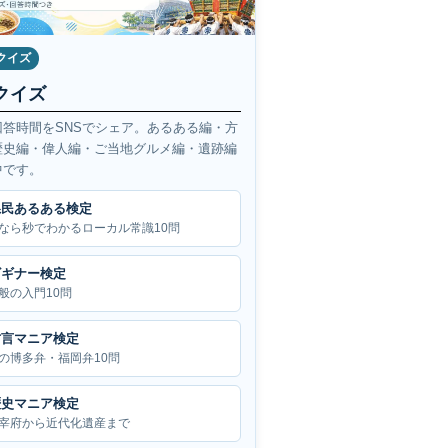
クイズ
クイズ
回答時間をSNSでシェア。あるある編・方
歴史編・偉人編・ご当地グルメ編・遺跡編
中です。
県民あるある検定
なら秒でわかるローカル常識10問
ビギナー検定
般の入門10問
方言マニア検定
の博多弁・福岡弁10問
歴史マニア検定
宰府から近代化遺産まで