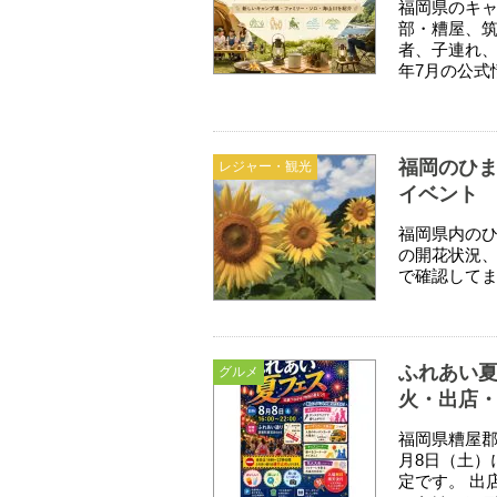
福岡県のキャ
部・糟屋、筑
者、子連れ、
年7月の公式
福岡のひま
レジャー・観光
イベント
福岡県内のひ
の開花状況
で確認して
ふれあい夏
グルメ
火・出店
福岡県糟屋郡
月8日（土）
定です。 出