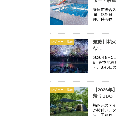
ダー・駐
春日市総合ス
間、休館日
件、持ち物
筑後川花火
レジャー・観光
なし
2026年8
8年熊本地震
く、8月6日
【2026
レジャー・観光
帰りBBQ
福岡県のデイ
の横付け、火
火、子連れ