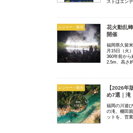
ストはエンデ
花火動乱蜂
レジャー・観光
開催
福岡県久留米
月15日（火
360年前か
2.5m、高さ
【2026
レジャー・観光
め7選｜滝
福岡の川遊び
の滝、棚田親
ットを、営