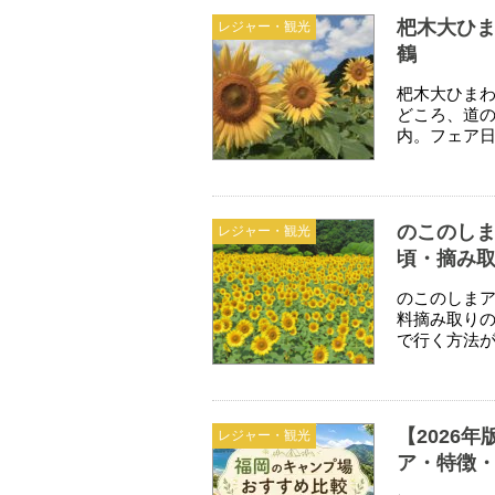
杷木大ひま
レジャー・観光
鶴
杷木大ひまわ
どころ、道の
内。フェア
のこのしま
レジャー・観光
頃・摘み
のこのしまア
料摘み取り
で行く方法
【2026
レジャー・観光
ア・特徴