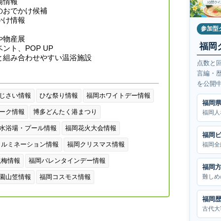
場情報
のおでかけ候補
かけ情報
参加型
や物産展
福岡
ント、POP UP
と組み合わせやすい温浴施設
点数と
言編・
を公開
じさい情報
ひな祭り情報
福岡ホワイトデー情報
福岡
ーク情報
博多どんたく港まつり
福岡人
水浴場・プール情報
福岡花火大会情報
福岡
イルミネーション情報
福岡クリスマス情報
福岡全
観梅情報
福岡バレンタインデー情報
福岡
難しめ
園山笠情報
福岡コスモス情報
福岡
古代大