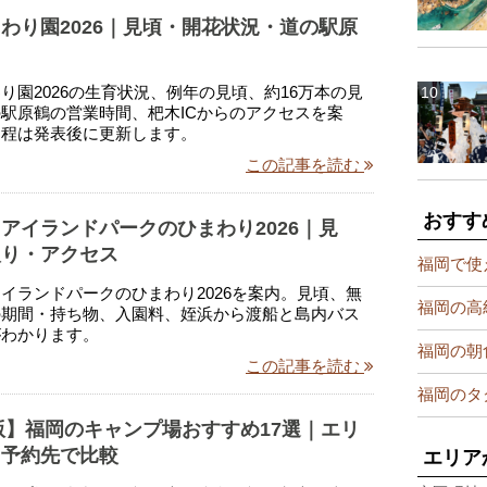
わり園2026｜見頃・開花状況・道の駅原
り園2026の生育状況、例年の見頃、約16万本の見
駅原鶴の営業時間、杷木ICからのアクセスを案
日程は発表後に更新します。
この記事を読む
おすす
アイランドパークのひまわり2026｜見
取り・アクセス
福岡で使
イランドパークのひまわり2026を案内。見頃、無
福岡の高
の期間・持ち物、入園料、姪浜から渡船と島内バス
がわかります。
福岡の朝
この記事を読む
福岡のタ
年版】福岡のキャンプ場おすすめ17選｜エリ
・予約先で比較
エリア