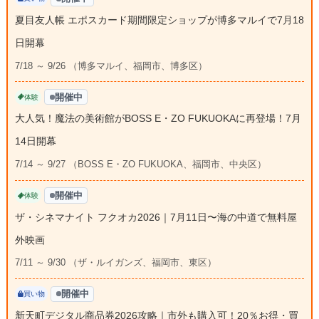
夏目友人帳 エポスカード期間限定ショップが博多マルイで7月18
日開幕
7/18 ～ 9/26 （博多マルイ、福岡市、博多区）
開催中
体験
大人気！魔法の美術館がBOSS E・ZO FUKUOKAに再登場！7月
14日開幕
7/14 ～ 9/27 （BOSS E・ZO FUKUOKA、福岡市、中央区）
開催中
体験
ザ・シネマナイト フクオカ2026｜7月11日〜海の中道で無料屋
外映画
7/11 ～ 9/30 （ザ・ルイガンズ、福岡市、東区）
開催中
買い物
新天町デジタル商品券2026攻略｜市外も購入可！20％お得・買