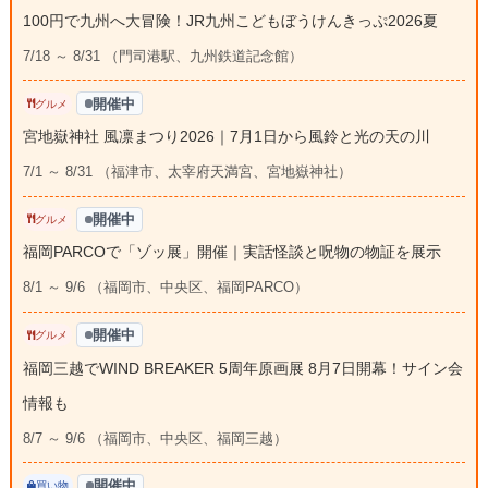
100円で九州へ大冒険！JR九州こどもぼうけんきっぷ2026夏
7/18 ～ 8/31 （門司港駅、九州鉄道記念館）
開催中
グルメ
宮地嶽神社 風凛まつり2026｜7月1日から風鈴と光の天の川
7/1 ～ 8/31 （福津市、太宰府天満宮、宮地嶽神社）
開催中
グルメ
福岡PARCOで「ゾッ展」開催｜実話怪談と呪物の物証を展示
8/1 ～ 9/6 （福岡市、中央区、福岡PARCO）
開催中
グルメ
福岡三越でWIND BREAKER 5周年原画展 8月7日開幕！サイン会
情報も
8/7 ～ 9/6 （福岡市、中央区、福岡三越）
開催中
買い物