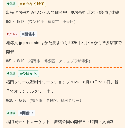
まもなく終了
体験
出張 奇怪夜行がワンビルで開催中｜妖怪提灯展示・絵付け体験
8/3 ～ 8/12 （ワンビル、福岡市、中央区）
開催中
グルメ
地球人.jp presents はかた夏まつり2026｜8月4日から博多駅前で
開催
8/5 ～ 8/16 （福岡市、博多区、アミュプラザ博多）
今日から
体験
福岡タワー模型制作ワークショップ2026｜8月10日〜16日、親
子でオリジナルタワー作り
8/10 ～ 8/16 （福岡市、早良区、福岡タワー）
開催中
体験
福岡城ナイトマーケット｜舞鶴公園の開催日・時間・入場料