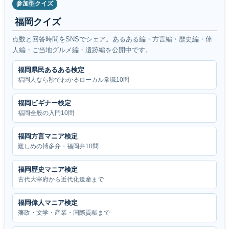
参加型クイズ
福岡クイズ
点数と回答時間をSNSでシェア。あるある編・方言編・歴史編・偉
人編・ご当地グルメ編・遺跡編を公開中です。
福岡県民あるある検定
福岡人なら秒でわかるローカル常識10問
福岡ビギナー検定
福岡全般の入門10問
福岡方言マニア検定
難しめの博多弁・福岡弁10問
福岡歴史マニア検定
古代大宰府から近代化遺産まで
福岡偉人マニア検定
藩政・文学・産業・国際貢献まで