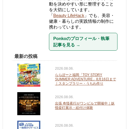
動を決めやすい形に整理すること
を大切にしています。
「
Beauty LifeHack
」でも、美容・
健康・暮らしの実践情報の制作に
携わっています。
Ponkoのプロフィール・執筆
記事を見る
→
最新の投稿
2026.08.06.
ららぽーと福岡「TOY STORY
SUMMER ADVENTURE」8月16日まで
｜スタンプラリー・うちわ作り
2026.08.06.
出張 奇怪夜行がワンビルで開催中｜妖
怪提灯展示・絵付け体験
2026.08.06.