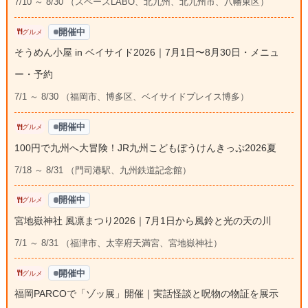
7/10 ～ 8/30 （スペースLABO、北九州、北九州市、八幡東区）
開催中
グルメ
そうめん小屋 in ベイサイド2026｜7月1日〜8月30日・メニュ
ー・予約
7/1 ～ 8/30 （福岡市、博多区、ベイサイドプレイス博多）
開催中
グルメ
100円で九州へ大冒険！JR九州こどもぼうけんきっぷ2026夏
7/18 ～ 8/31 （門司港駅、九州鉄道記念館）
開催中
グルメ
宮地嶽神社 風凛まつり2026｜7月1日から風鈴と光の天の川
7/1 ～ 8/31 （福津市、太宰府天満宮、宮地嶽神社）
開催中
グルメ
福岡PARCOで「ゾッ展」開催｜実話怪談と呪物の物証を展示