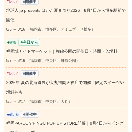
開催中
グルメ
地球人.jp presents はかた夏まつり2026｜8月4日から博多駅前で
開催
8/5 ～ 8/16 （福岡市、博多区、アミュプラザ博多）
今日から
体験
福岡城ナイトマーケット｜舞鶴公園の開催日・時間・入場料
8/7 ～ 8/16 （福岡市、中央区、舞鶴公園）
開催中
グルメ
2026年 夏の北海道展が大丸福岡天神店で開催！限定スイーツや
海鮮丼も
8/5 ～ 8/17 （福岡市、中央区、大丸）
開催中
買い物
福岡PARCOでPINGU POP UP STORE開催｜8月4日からピング