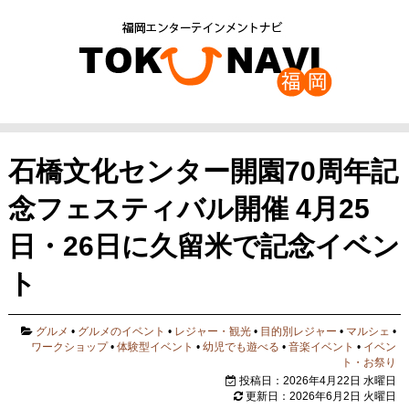
石橋文化センター開園70周年記
念フェスティバル開催 4月25
日・26日に久留米で記念イベン
ト
グルメ
•
グルメのイベント
•
レジャー・観光
•
目的別レジャー
•
マルシェ
•
ワークショップ
•
体験型イベント
•
幼児でも遊べる
•
音楽イベント
•
イベン
ト・お祭り
投稿日：2026年4月22日 水曜日
更新日：2026年6月2日 火曜日