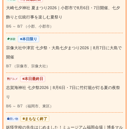
大崎七夕神社 夏まつり2026｜小郡市で8月6日・7日開催、七夕
飾りと伝統行事を楽しむ夏祭り
8/6 ～ 8/7 （小郡、小郡市）
本日限り
体験
宗像大社中津宮 七夕祭・大島七夕まつり2026｜8月7日に大島で
開催
8/7 （宗像市、宗像大社）
本日最終日
グルメ
志賀海神社 七夕祭2026｜8月6日・7日に竹灯籠が灯る夏の夜祭
り
8/6 ～ 8/7 （福岡市、東区）
まもなく終了
買い物
妖怪学校の先生はじめました！ミュージアム福岡会場｜博多マル