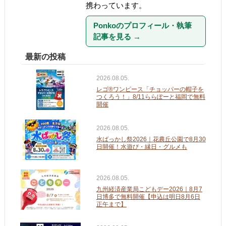
携わっています。
Ponkoのプロフィール・執筆
記事を見る
→
最新の投稿
2026.08.05.
レゴ®ワンピース「チョッパーの帽子を
つくろう！」8/11ららぽーと福岡で無料
開催
2026.08.05.
水ばっかし祭2026｜花農丘公園で8月30
日開催！水遊び・縁日・グルメも
2026.08.05.
九州経済産業局こどもデー2026｜8月7
日博多で無料開催【申込は明日8月6日
正午まで】