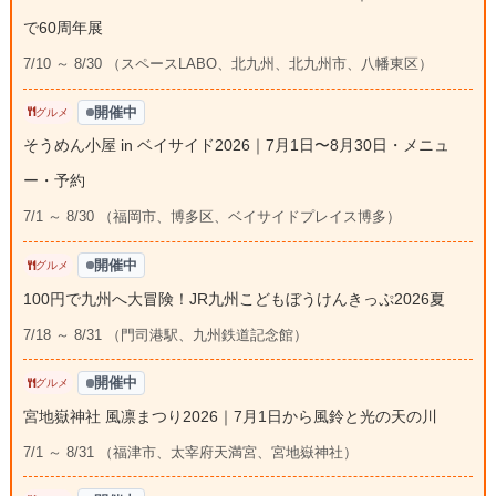
で60周年展
7/10 ～ 8/30 （スペースLABO、北九州、北九州市、八幡東区）
開催中
グルメ
そうめん小屋 in ベイサイド2026｜7月1日〜8月30日・メニュ
ー・予約
7/1 ～ 8/30 （福岡市、博多区、ベイサイドプレイス博多）
開催中
グルメ
100円で九州へ大冒険！JR九州こどもぼうけんきっぷ2026夏
7/18 ～ 8/31 （門司港駅、九州鉄道記念館）
開催中
グルメ
宮地嶽神社 風凛まつり2026｜7月1日から風鈴と光の天の川
7/1 ～ 8/31 （福津市、太宰府天満宮、宮地嶽神社）