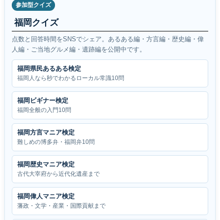
参加型クイズ
福岡クイズ
点数と回答時間をSNSでシェア。あるある編・方言編・歴史編・偉
人編・ご当地グルメ編・遺跡編を公開中です。
福岡県民あるある検定
福岡人なら秒でわかるローカル常識10問
福岡ビギナー検定
福岡全般の入門10問
福岡方言マニア検定
難しめの博多弁・福岡弁10問
福岡歴史マニア検定
古代大宰府から近代化遺産まで
福岡偉人マニア検定
藩政・文学・産業・国際貢献まで