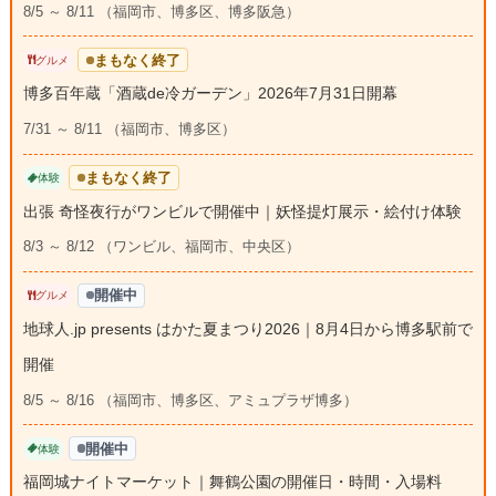
8/5 ～ 8/11 （福岡市、博多区、博多阪急）
まもなく終了
グルメ
博多百年蔵「酒蔵de冷ガーデン」2026年7月31日開幕
7/31 ～ 8/11 （福岡市、博多区）
まもなく終了
体験
出張 奇怪夜行がワンビルで開催中｜妖怪提灯展示・絵付け体験
8/3 ～ 8/12 （ワンビル、福岡市、中央区）
開催中
グルメ
地球人.jp presents はかた夏まつり2026｜8月4日から博多駅前で
開催
8/5 ～ 8/16 （福岡市、博多区、アミュプラザ博多）
開催中
体験
福岡城ナイトマーケット｜舞鶴公園の開催日・時間・入場料