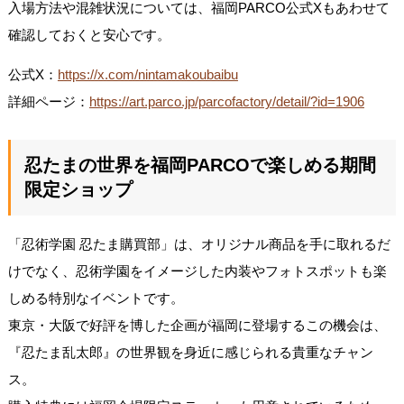
入場方法や混雑状況については、福岡PARCO公式Xもあわせて
確認しておくと安心です。
公式X：
https://x.com/nintamakoubaibu
詳細ページ：
https://art.parco.jp/parcofactory/detail/?id=1906
忍たまの世界を福岡PARCOで楽しめる期間
限定ショップ
「忍術学園 忍たま購買部」は、オリジナル商品を手に取れるだ
けでなく、忍術学園をイメージした内装やフォトスポットも楽
しめる特別なイベントです。
東京・大阪で好評を博した企画が福岡に登場するこの機会は、
『忍たま乱太郎』の世界観を身近に感じられる貴重なチャン
ス。