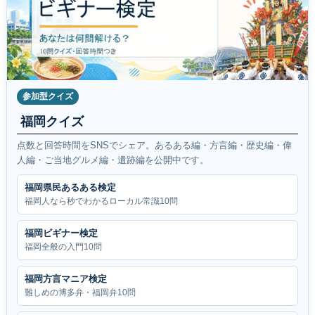
参加型クイズ
福岡クイズ
点数と回答時間をSNSでシェア。あるある編・方言編・歴史編・偉
人編・ご当地グルメ編・遺跡編を公開中です。
福岡県民あるある検定
福岡人なら秒でわかるローカル常識10問
福岡ビギナー検定
福岡全般の入門10問
福岡方言マニア検定
難しめの博多弁・福岡弁10問