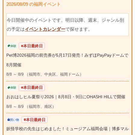
2026/08/09 の福岡イベント
今日開催中のイベントです。明日以降、週末、ジャンル別
の予定は
イベントカレンダー
で探せます。
本日最終日
体験
Pet博2026福岡の前売券が5月17日発売！みずほPayPayドームで
8月開催
8/8 ～ 8/9 （福岡市、中央区、福岡ドーム）
本日最終日
体験
おおはしヒル夏祭り2026｜8月8日・9日にOHASHI HILLで開催
8/8 ～ 8/9 （福岡市、南区）
本日最終日
買い物
妖怪学校の先生はじめました！ミュージアム福岡会場｜博多マル