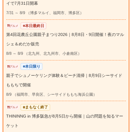
イで7月31日開幕
7/31 ～ 8/9 （博多マルイ、福岡市、博多区）
本日最終日
グルメ
第4回花農丘公園親子まつり2026｜8月8日・9日開催！夜のマル
シェ＆めだか販売
8/8 ～ 8/9 （北九州、北九州市、小倉南区）
本日限り
グルメ
親子でシュノーケリング体験＆ビーチ清掃｜8月9日シーサイド
ももちで開催
8/9 （福岡市、早良区、シーサイドももち海浜公園）
まもなく終了
グルメ
THININNG in 博多阪急が8月5日から開催｜山の問題を知るマー
ケット