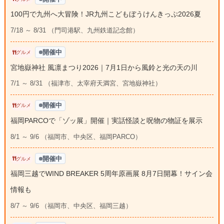
100円で九州へ大冒険！JR九州こどもぼうけんきっぷ2026夏
7/18 ～ 8/31 （門司港駅、九州鉄道記念館）
開催中
グルメ
宮地嶽神社 風凛まつり2026｜7月1日から風鈴と光の天の川
7/1 ～ 8/31 （福津市、太宰府天満宮、宮地嶽神社）
開催中
グルメ
福岡PARCOで「ゾッ展」開催｜実話怪談と呪物の物証を展示
8/1 ～ 9/6 （福岡市、中央区、福岡PARCO）
開催中
グルメ
福岡三越でWIND BREAKER 5周年原画展 8月7日開幕！サイン会
情報も
8/7 ～ 9/6 （福岡市、中央区、福岡三越）