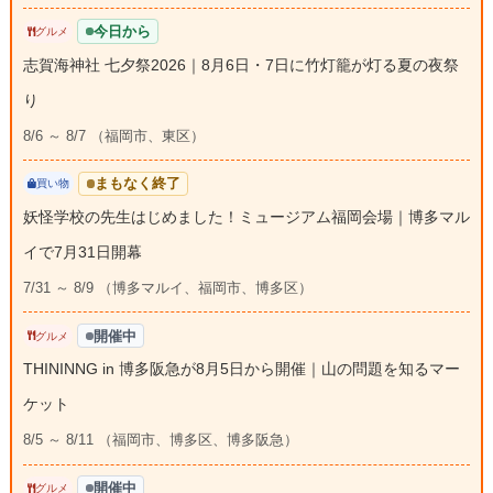
今日から
グルメ
志賀海神社 七夕祭2026｜8月6日・7日に竹灯籠が灯る夏の夜祭
り
8/6 ～ 8/7 （福岡市、東区）
まもなく終了
買い物
妖怪学校の先生はじめました！ミュージアム福岡会場｜博多マル
イで7月31日開幕
7/31 ～ 8/9 （博多マルイ、福岡市、博多区）
開催中
グルメ
THININNG in 博多阪急が8月5日から開催｜山の問題を知るマー
ケット
8/5 ～ 8/11 （福岡市、博多区、博多阪急）
開催中
グルメ