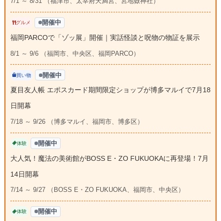
7/1 ～ 8/31 （福津市、太宰府天満宮、宮地嶽神社）
開催中
グルメ
福岡PARCOで「ゾッ展」開催｜実話怪談と呪物の物証を展示
8/1 ～ 9/6 （福岡市、中央区、福岡PARCO）
開催中
買い物
夏目友人帳 エポスカード期間限定ショップが博多マルイで7月18
日開幕
7/18 ～ 9/26 （博多マルイ、福岡市、博多区）
開催中
体験
大人気！魔法の美術館がBOSS E・ZO FUKUOKAに再登場！7月
14日開幕
7/14 ～ 9/27 （BOSS E・ZO FUKUOKA、福岡市、中央区）
開催中
体験