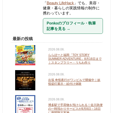
「
Beauty LifeHack
」でも、美容・
健康・暮らしの実践情報の制作に
携わっています。
Ponkoのプロフィール・執筆
記事を見る
→
最新の投稿
2026.08.06.
ららぽーと福岡「TOY STORY
SUMMER ADVENTURE」8月16日まで
｜スタンプラリー・うちわ作り
2026.08.06.
出張 奇怪夜行がワンビルで開催中｜妖
怪提灯展示・絵付け体験
2026.08.06.
博多駅で手荷物を預けられる！佐川急便
の一時預かりサービスが8月8日～16日
に期間限定実施