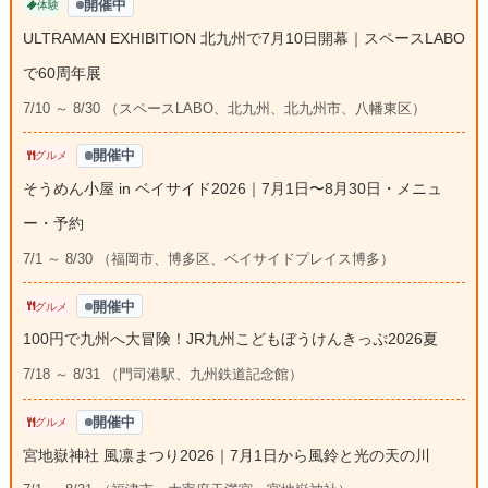
開催中
体験
ULTRAMAN EXHIBITION 北九州で7月10日開幕｜スペースLABO
で60周年展
7/10 ～ 8/30 （スペースLABO、北九州、北九州市、八幡東区）
開催中
グルメ
そうめん小屋 in ベイサイド2026｜7月1日〜8月30日・メニュ
ー・予約
7/1 ～ 8/30 （福岡市、博多区、ベイサイドプレイス博多）
開催中
グルメ
100円で九州へ大冒険！JR九州こどもぼうけんきっぷ2026夏
7/18 ～ 8/31 （門司港駅、九州鉄道記念館）
開催中
グルメ
宮地嶽神社 風凛まつり2026｜7月1日から風鈴と光の天の川