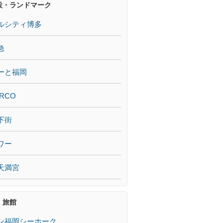
設・ランドマーク
ルシティ博多
急
ーと福岡
RCO
下街
ワー
天満宮
・旅館
ン福岡シーホーク