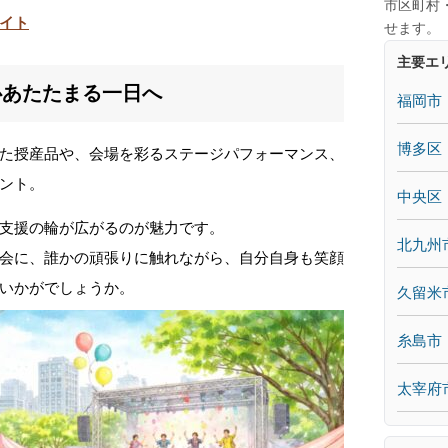
市区町村
イト
せます。
主要エ
心あたたまる一日へ
福岡市
博多区
た授産品や、会場を彩るステージパフォーマンス、
ント。
中央区
支援の輪が広がるのが魅力です。
北九州
会に、誰かの頑張りに触れながら、自分自身も笑顔
いかがでしょうか。
久留米
糸島市
太宰府