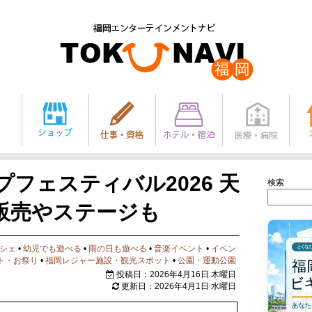
フェスティバル2026 天
検索
販売やステージも
シェ
•
幼児でも遊べる
•
雨の日も遊べる
•
音楽イベント
•
イベン
ト・お祭り
•
福岡レジャー施設・観光スポット
•
公園・運動公園
投稿日：2026年4月16日 木曜日
更新日：2026年4月1日 水曜日