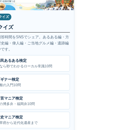
クイズ
クイズ
回答時間をSNSでシェア。あるある編・方
歴史編・偉人編・ご当地グルメ編・遺跡編
中です。
県民あるある検定
なら秒でわかるローカル常識10問
ビギナー検定
般の入門10問
方言マニア検定
の博多弁・福岡弁10問
歴史マニア検定
宰府から近代化遺産まで