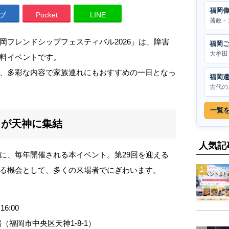
福岡
ブ
Pocket
LINE
藩政・
岡フレンドシップフェスティバル2026」は、障害
福岡
大牟田
料イベントです。
、多彩な内容で家族連れにもおすすめの一日となっ
福岡
古代の
一覧
トが天神に集結
人気記
に、毎年開催される本イベント。第29回を迎える
る機会として、多くの来場者でにぎわいます。
6:00
福岡市中央区天神1-8-1）