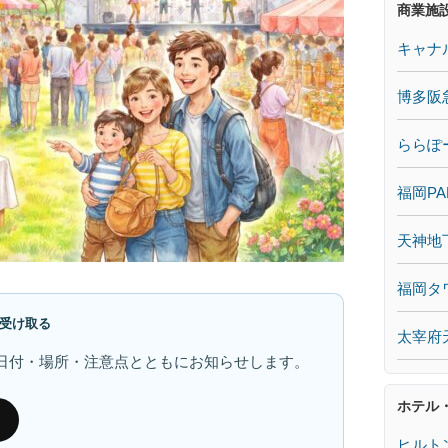
商業施
キャナ
博多阪
ららぽ
福岡PA
天神地
福岡タ
受け取る
太宰府
日付・場所・注意点とともにお知らせします。
ホテル
ヒルト