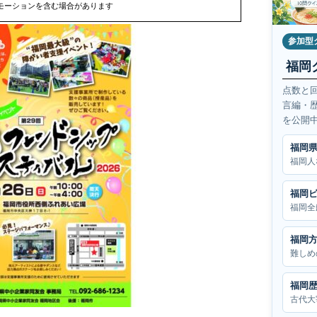
モーションを含む場合があります
参加型
福岡
点数と
言編・
を公開
福岡
福岡人
福岡
福岡全
福岡
難しめ
福岡
古代大