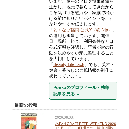
います。長年のブログ執筆経験を
生かし、地元で暮らしてきたから
こそ気づける魅力や、家族で出か
ける前に知りたいポイントを、わ
かりやすくお伝えします。
「
とくなび福岡 公式X（@ifkjp）
」
の運用も担当しています。開催
日、場所、料金、利用条件などは
公式情報を確認し、読者が次の行
動を決めやすい形に整理すること
を大切にしています。
「
Beauty LifeHack
」でも、美容・
健康・暮らしの実践情報の制作に
携わっています。
Ponkoのプロフィール・執筆
記事を見る
→
最新の投稿
2026.08.08.
JAPAN CRAFT BEER WEEKEND 2026
｜9月11日〜13日 北九州・勝山公園で