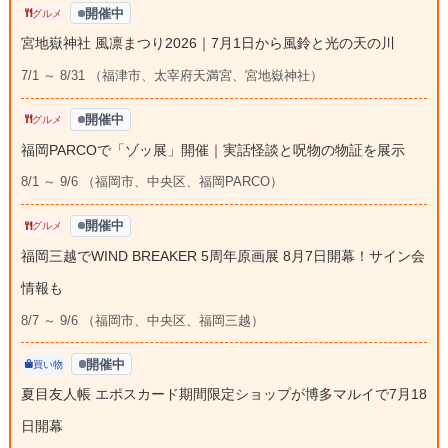
開催中
グルメ
宮地嶽神社 風凛まつり2026｜7月1日から風鈴と光の天の川
7/1 ～ 8/31 （福津市、太宰府天満宮、宮地嶽神社）
開催中
グルメ
福岡PARCOで「ゾッ展」開催｜実話怪談と呪物の物証を展示
8/1 ～ 9/6 （福岡市、中央区、福岡PARCO）
開催中
グルメ
福岡三越でWIND BREAKER 5周年原画展 8月7日開幕！サイン会
情報も
8/7 ～ 9/6 （福岡市、中央区、福岡三越）
開催中
買い物
夏目友人帳 エポスカード期間限定ショップが博多マルイで7月18
日開幕