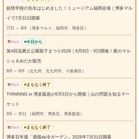
妖怪学校の先生はじめました！ミュージアム福岡会場｜博多マル
イで7月31日開幕
7/31 ～ 8/9 （博多マルイ、福岡市、博多区）
今日から
グルメ
第4回花農丘公園親子まつり2026｜8月8日・9日開催！夜のマル
シェ＆めだか販売
8/8 ～ 8/9 （北九州、北九州市、小倉南区）
まもなく終了
グルメ
THININNG in 博多阪急が8月5日から開催｜山の問題を知るマー
ケット
8/5 ～ 8/11 （福岡市、博多区、博多阪急）
まもなく終了
グルメ
博多百年蔵「酒蔵de冷ガーデン」2026年7月31日開幕