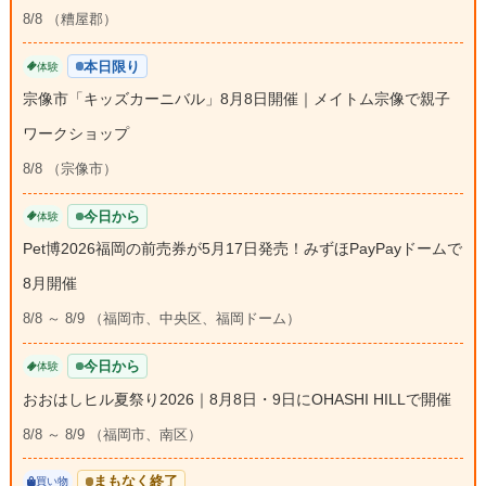
8/8 （糟屋郡）
本日限り
体験
宗像市「キッズカーニバル」8月8日開催｜メイトム宗像で親子
ワークショップ
8/8 （宗像市）
今日から
体験
Pet博2026福岡の前売券が5月17日発売！みずほPayPayドームで
8月開催
8/8 ～ 8/9 （福岡市、中央区、福岡ドーム）
今日から
体験
おおはしヒル夏祭り2026｜8月8日・9日にOHASHI HILLで開催
8/8 ～ 8/9 （福岡市、南区）
まもなく終了
買い物