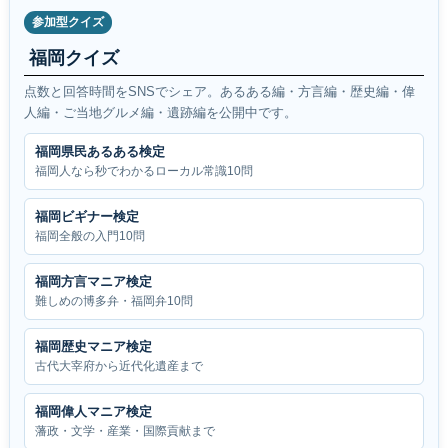
参加型クイズ
福岡クイズ
点数と回答時間をSNSでシェア。あるある編・方言編・歴史編・偉
人編・ご当地グルメ編・遺跡編を公開中です。
福岡県民あるある検定
福岡人なら秒でわかるローカル常識10問
福岡ビギナー検定
福岡全般の入門10問
福岡方言マニア検定
難しめの博多弁・福岡弁10問
福岡歴史マニア検定
古代大宰府から近代化遺産まで
福岡偉人マニア検定
藩政・文学・産業・国際貢献まで