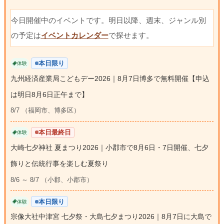
今日開催中のイベントです。明日以降、週末、ジャンル別
の予定は
イベントカレンダー
で探せます。
本日限り
体験
九州経済産業局こどもデー2026｜8月7日博多で無料開催【申込
は明日8月6日正午まで】
8/7 （福岡市、博多区）
本日最終日
体験
大崎七夕神社 夏まつり2026｜小郡市で8月6日・7日開催、七夕
飾りと伝統行事を楽しむ夏祭り
8/6 ～ 8/7 （小郡、小郡市）
本日限り
体験
宗像大社中津宮 七夕祭・大島七夕まつり2026｜8月7日に大島で