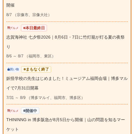
開催
8/7 （宗像市、宗像大社）
本日最終日
グルメ
志賀海神社 七夕祭2026｜8月6日・7日に竹灯籠が灯る夏の夜祭
り
8/6 ～ 8/7 （福岡市、東区）
まもなく終了
買い物
妖怪学校の先生はじめました！ミュージアム福岡会場｜博多マル
イで7月31日開幕
7/31 ～ 8/9 （博多マルイ、福岡市、博多区）
開催中
グルメ
THININNG in 博多阪急が8月5日から開催｜山の問題を知るマー
ケット