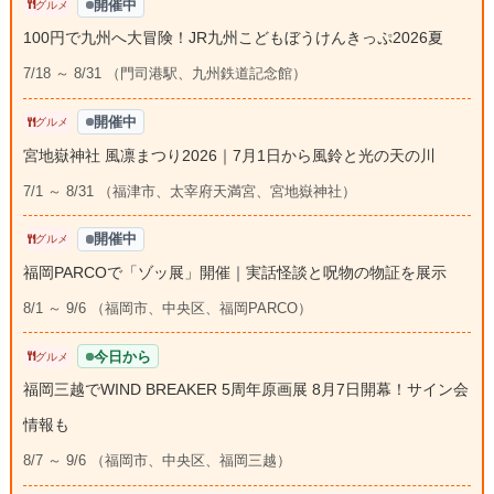
開催中
グルメ
100円で九州へ大冒険！JR九州こどもぼうけんきっぷ2026夏
7/18 ～ 8/31 （門司港駅、九州鉄道記念館）
開催中
グルメ
宮地嶽神社 風凛まつり2026｜7月1日から風鈴と光の天の川
7/1 ～ 8/31 （福津市、太宰府天満宮、宮地嶽神社）
開催中
グルメ
福岡PARCOで「ゾッ展」開催｜実話怪談と呪物の物証を展示
8/1 ～ 9/6 （福岡市、中央区、福岡PARCO）
今日から
グルメ
福岡三越でWIND BREAKER 5周年原画展 8月7日開幕！サイン会
情報も
8/7 ～ 9/6 （福岡市、中央区、福岡三越）