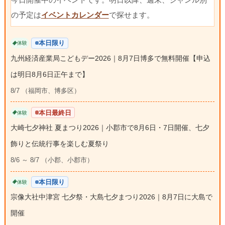
の予定は
イベントカレンダー
で探せます。
本日限り
体験
九州経済産業局こどもデー2026｜8月7日博多で無料開催【申込
は明日8月6日正午まで】
8/7 （福岡市、博多区）
本日最終日
体験
大崎七夕神社 夏まつり2026｜小郡市で8月6日・7日開催、七夕
飾りと伝統行事を楽しむ夏祭り
8/6 ～ 8/7 （小郡、小郡市）
本日限り
体験
宗像大社中津宮 七夕祭・大島七夕まつり2026｜8月7日に大島で
開催