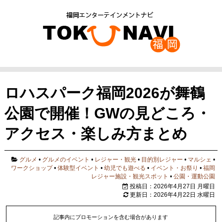
ロハスパーク福岡2026が舞鶴
公園で開催！GWの見どころ・
アクセス・楽しみ方まとめ
グルメ
•
グルメのイベント
•
レジャー・観光
•
目的別レジャー
•
マルシェ
•
ワークショップ
•
体験型イベント
•
幼児でも遊べる
•
イベント・お祭り
•
福岡
レジャー施設・観光スポット
•
公園・運動公園
投稿日：2026年4月27日 月曜日
更新日：2026年4月22日 水曜日
記事内にプロモーションを含む場合があります