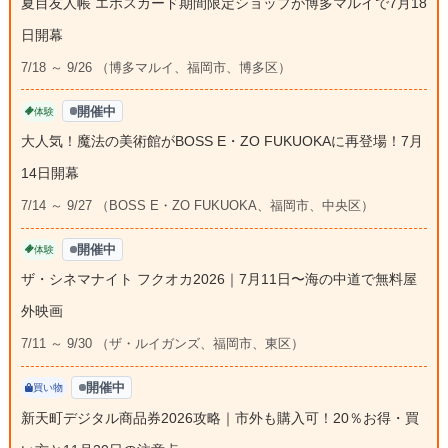
夏目友人帳 エポスカード期間限定ショップが博多マルイで7月18
日開幕
7/18 ～ 9/26 （博多マルイ、福岡市、博多区）
開催中
体験
大人気！魔法の美術館がBOSS E・ZO FUKUOKAに再登場！7月
14日開幕
7/14 ～ 9/27 （BOSS E・ZO FUKUOKA、福岡市、中央区）
開催中
体験
ザ・シネマナイト フクオカ2026｜7月11日〜海の中道で無料屋
外映画
7/11 ～ 9/30 （ザ・ルイガンズ、福岡市、東区）
開催中
買い物
新天町デジタル商品券2026攻略｜市外も購入可！20％お得・買