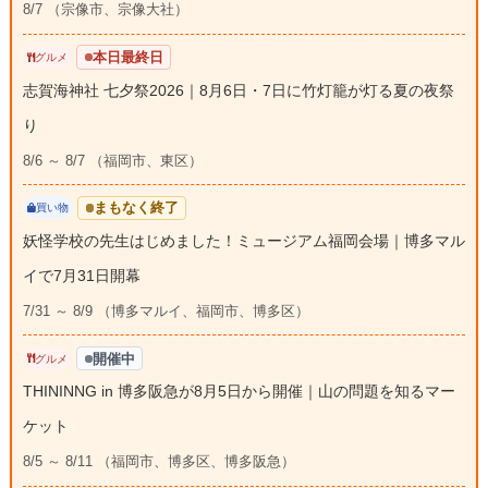
8/7 （宗像市、宗像大社）
本日最終日
グルメ
志賀海神社 七夕祭2026｜8月6日・7日に竹灯籠が灯る夏の夜祭
り
8/6 ～ 8/7 （福岡市、東区）
まもなく終了
買い物
妖怪学校の先生はじめました！ミュージアム福岡会場｜博多マル
イで7月31日開幕
7/31 ～ 8/9 （博多マルイ、福岡市、博多区）
開催中
グルメ
THININNG in 博多阪急が8月5日から開催｜山の問題を知るマー
ケット
8/5 ～ 8/11 （福岡市、博多区、博多阪急）