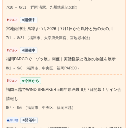
7/18 ～ 8/31 （門司港駅、九州鉄道記念館）
開催中
グルメ
宮地嶽神社 風凛まつり2026｜7月1日から風鈴と光の天の川
7/1 ～ 8/31 （福津市、太宰府天満宮、宮地嶽神社）
開催中
グルメ
福岡PARCOで「ゾッ展」開催｜実話怪談と呪物の物証を展示
8/1 ～ 9/6 （福岡市、中央区、福岡PARCO）
今日から
グルメ
福岡三越でWIND BREAKER 5周年原画展 8月7日開幕！サイン会
情報も
8/7 ～ 9/6 （福岡市、中央区、福岡三越）
開催中
買い物