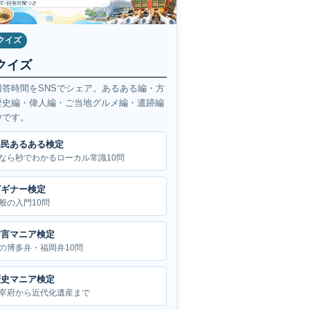
クイズ
クイズ
回答時間をSNSでシェア。あるある編・方
歴史編・偉人編・ご当地グルメ編・遺跡編
中です。
県民あるある検定
なら秒でわかるローカル常識10問
ビギナー検定
般の入門10問
方言マニア検定
の博多弁・福岡弁10問
歴史マニア検定
宰府から近代化遺産まで