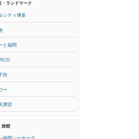
設・ランドマーク
ルシティ博多
急
ーと福岡
RCO
下街
ワー
天満宮
・旅館
ン福岡シーホーク