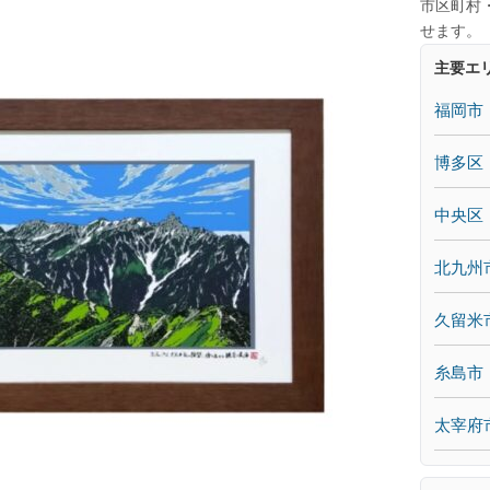
市区町村
せます。
主要エ
福岡市
博多区
中央区
北九州
久留米
糸島市
太宰府