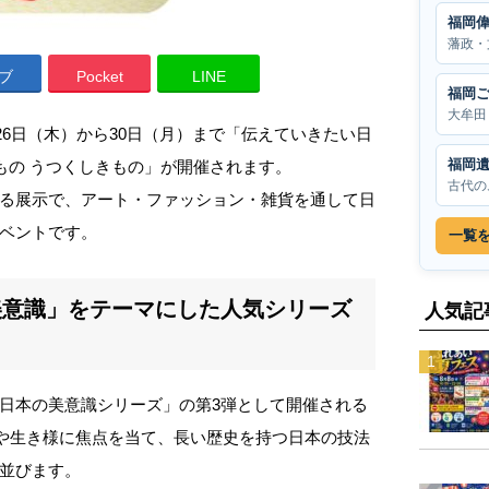
福岡
藩政・
ブ
Pocket
LINE
福岡
大牟田
月26日（木）から30日（月）まで「伝えていきたい日
福岡
ろきもの うつくしきもの」が開催されます。
古代の
る展示で、アート・ファッション・雑貨を通して日
ベントです。
一覧
美意識」をテーマにした人気シリーズ
人気記
日本の美意識シリーズ」の第3弾として開催される
”や生き様に焦点を当て、長い歴史を持つ日本の技法
並びます。