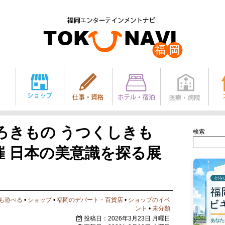
ろきもの うつくしきも
検索
開催 日本の美意識を探る展
も遊べる
•
ショップ
•
福岡のデパート・百貨店
•
ショップのイベ
ント
•
未分類
投稿日：2026年3月23日 月曜日