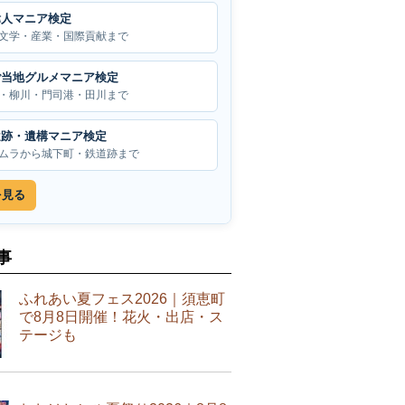
偉人マニア検定
文学・産業・国際貢献まで
ご当地グルメマニア検定
・柳川・門司港・田川まで
遺跡・遺構マニア検定
ムラから城下町・鉄道跡まで
を見る
事
ふれあい夏フェス2026｜須恵町
で8月8日開催！花火・出店・ス
テージも