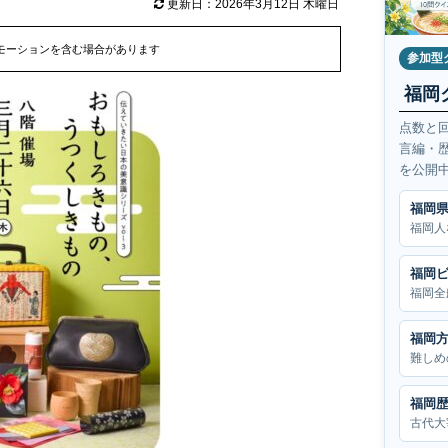
更新日：2026年3月12日 木曜日
モーションを含む場合があります
参加型
福岡
点数と
言編・
を公開
福岡
福岡人
福岡
福岡全
福岡
難しめ
福岡
古代大