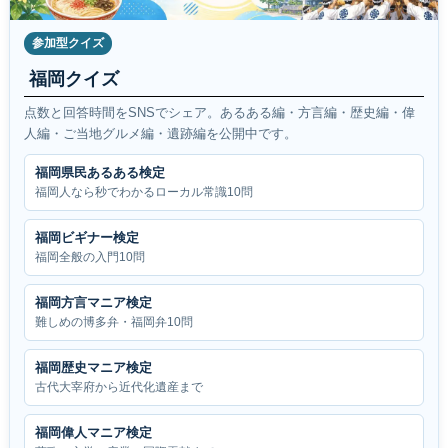
参加型クイズ
福岡クイズ
点数と回答時間をSNSでシェア。あるある編・方言編・歴史編・偉
人編・ご当地グルメ編・遺跡編を公開中です。
福岡県民あるある検定
福岡人なら秒でわかるローカル常識10問
福岡ビギナー検定
福岡全般の入門10問
福岡方言マニア検定
難しめの博多弁・福岡弁10問
福岡歴史マニア検定
古代大宰府から近代化遺産まで
福岡偉人マニア検定