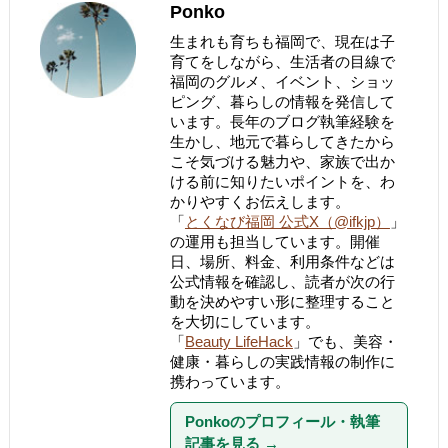
Ponko
生まれも育ちも福岡で、現在は子
育てをしながら、生活者の目線で
福岡のグルメ、イベント、ショッ
ピング、暮らしの情報を発信して
います。長年のブログ執筆経験を
生かし、地元で暮らしてきたから
こそ気づける魅力や、家族で出か
ける前に知りたいポイントを、わ
かりやすくお伝えします。
「
とくなび福岡 公式X（@ifkjp）
」
の運用も担当しています。開催
日、場所、料金、利用条件などは
公式情報を確認し、読者が次の行
動を決めやすい形に整理すること
を大切にしています。
「
Beauty LifeHack
」でも、美容・
健康・暮らしの実践情報の制作に
携わっています。
Ponkoのプロフィール・執筆
記事を見る
→