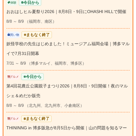
今日から
体験
おおはしヒル夏祭り2026｜8月8日・9日にOHASHI HILLで開催
8/8 ～ 8/9 （福岡市、南区）
まもなく終了
買い物
妖怪学校の先生はじめました！ミュージアム福岡会場｜博多マル
イで7月31日開幕
7/31 ～ 8/9 （博多マルイ、福岡市、博多区）
今日から
グルメ
第4回花農丘公園親子まつり2026｜8月8日・9日開催！夜のマル
シェ＆めだか販売
8/8 ～ 8/9 （北九州、北九州市、小倉南区）
まもなく終了
グルメ
THININNG in 博多阪急が8月5日から開催｜山の問題を知るマー