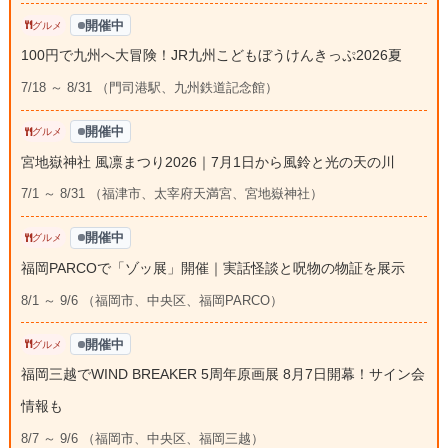
開催中
グルメ
100円で九州へ大冒険！JR九州こどもぼうけんきっぷ2026夏
7/18 ～ 8/31 （門司港駅、九州鉄道記念館）
開催中
グルメ
宮地嶽神社 風凛まつり2026｜7月1日から風鈴と光の天の川
7/1 ～ 8/31 （福津市、太宰府天満宮、宮地嶽神社）
開催中
グルメ
福岡PARCOで「ゾッ展」開催｜実話怪談と呪物の物証を展示
8/1 ～ 9/6 （福岡市、中央区、福岡PARCO）
開催中
グルメ
福岡三越でWIND BREAKER 5周年原画展 8月7日開幕！サイン会
情報も
8/7 ～ 9/6 （福岡市、中央区、福岡三越）