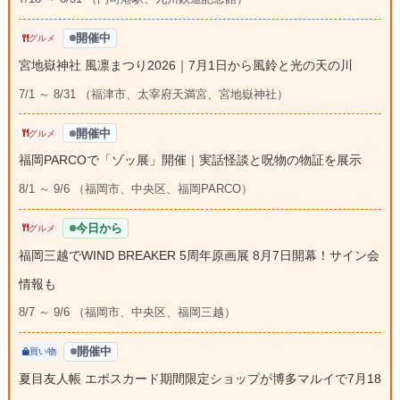
開催中
グルメ
宮地嶽神社 風凛まつり2026｜7月1日から風鈴と光の天の川
7/1 ～ 8/31 （福津市、太宰府天満宮、宮地嶽神社）
開催中
グルメ
福岡PARCOで「ゾッ展」開催｜実話怪談と呪物の物証を展示
8/1 ～ 9/6 （福岡市、中央区、福岡PARCO）
今日から
グルメ
福岡三越でWIND BREAKER 5周年原画展 8月7日開幕！サイン会
情報も
8/7 ～ 9/6 （福岡市、中央区、福岡三越）
開催中
買い物
夏目友人帳 エポスカード期間限定ショップが博多マルイで7月18