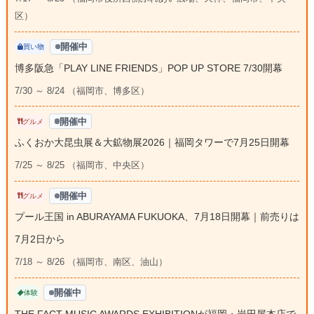
区）
開催中
買い物
博多阪急「PLAY LINE FRIENDS」POP UP STORE 7/30開幕
7/30 ～ 8/24 （福岡市、博多区）
開催中
グルメ
ふくおか大昆虫展＆大鉱物展2026｜福岡タワーで7月25日開幕
7/25 ～ 8/25 （福岡市、中央区）
開催中
グルメ
プール王国 in ABURAYAMA FUKUOKA、7月18日開幕｜前売りは
7月2日から
7/18 ～ 8/26 （福岡市、南区、油山）
開催中
体験
THE FACT MUSIC AWARDS EXHIBITIONが福岡・岩田屋本店で