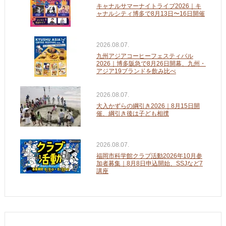
キャナルサマーナイトライブ2026｜キ
ャナルシティ博多で8月13日〜16日開催
2026.08.07.
九州アジアコーヒーフェスティバル
2026｜博多阪急で8月26日開幕、九州・
アジア19ブランドを飲み比べ
2026.08.07.
大入かずらの綱引き2026｜8月15日開
催、綱引き後は子ども相撲
2026.08.07.
福岡市科学館クラブ活動2026年10月参
加者募集｜8月8日申込開始、SSJなど7
講座