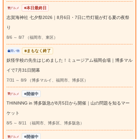
本日最終日
グルメ
志賀海神社 七夕祭2026｜8月6日・7日に竹灯籠が灯る夏の夜祭
り
8/6 ～ 8/7 （福岡市、東区）
まもなく終了
買い物
妖怪学校の先生はじめました！ミュージアム福岡会場｜博多マル
イで7月31日開幕
7/31 ～ 8/9 （博多マルイ、福岡市、博多区）
開催中
グルメ
THININNG in 博多阪急が8月5日から開催｜山の問題を知るマー
ケット
8/5 ～ 8/11 （福岡市、博多区、博多阪急）
開催中
グルメ