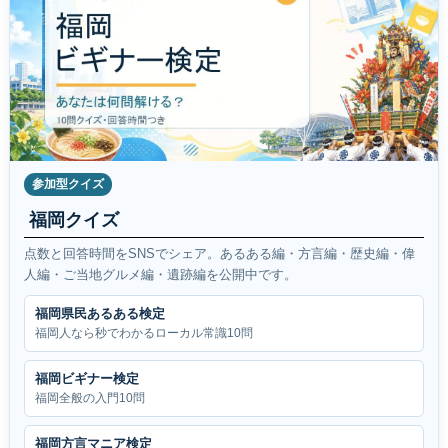
参加型クイズ
福岡クイズ
点数と回答時間をSNSでシェア。あるある編・方言編・歴史編・偉
人編・ご当地グルメ編・遺跡編を公開中です。
福岡県民あるある検定
福岡人なら秒でわかるローカル常識10問
福岡ビギナー検定
福岡全般の入門10問
福岡方言マニア検定