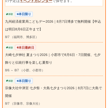
の予定は
イベントカレンダー
で探せます。
本日限り
体験
九州経済産業局こどもデー2026｜8月7日博多で無料開催【申込
は明日8月6日正午まで】
8/7 （福岡市、博多区）
本日最終日
体験
大崎七夕神社 夏まつり2026｜小郡市で8月6日・7日開催、七夕
飾りと伝統行事を楽しむ夏祭り
8/6 ～ 8/7 （小郡、小郡市）
本日限り
体験
宗像大社中津宮 七夕祭・大島七夕まつり2026｜8月7日に大島で
開催
8/7 （宗像市、宗像大社）