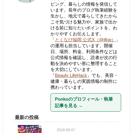
ピング、暮らしの情報を発信して
います。長年のブログ執筆経験を
生かし、地元で暮らしてきたから
こそ気づける魅力や、家族で出か
ける前に知りたいポイントを、わ
かりやすくお伝えします。
「
とくなび福岡 公式X（@ifkjp）
」
の運用も担当しています。開催
日、場所、料金、利用条件などは
公式情報を確認し、読者が次の行
動を決めやすい形に整理すること
を大切にしています。
「
Beauty LifeHack
」でも、美容・
健康・暮らしの実践情報の制作に
携わっています。
Ponkoのプロフィール・執筆
記事を見る
→
最新の投稿
2026.08.07.