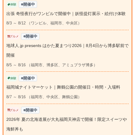
開催中
体験
出張 奇怪夜行がワンビルで開催中｜妖怪提灯展示・絵付け体験
8/3 ～ 8/12 （ワンビル、福岡市、中央区）
開催中
グルメ
地球人.jp presents はかた夏まつり2026｜8月4日から博多駅前で
開催
8/5 ～ 8/16 （福岡市、博多区、アミュプラザ博多）
開催中
体験
福岡城ナイトマーケット｜舞鶴公園の開催日・時間・入場料
8/7 ～ 8/16 （福岡市、中央区、舞鶴公園）
開催中
グルメ
2026年 夏の北海道展が大丸福岡天神店で開催！限定スイーツや
海鮮丼も