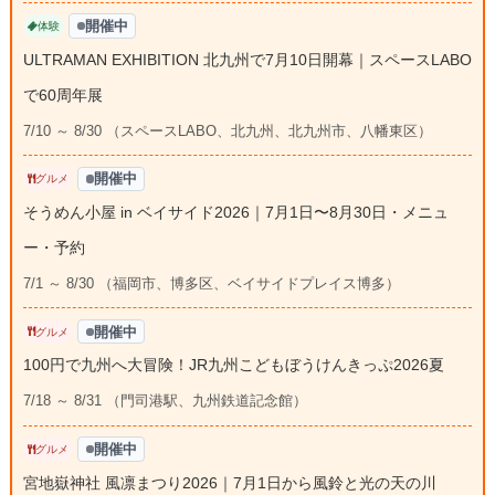
開催中
体験
ULTRAMAN EXHIBITION 北九州で7月10日開幕｜スペースLABO
で60周年展
7/10 ～ 8/30 （スペースLABO、北九州、北九州市、八幡東区）
開催中
グルメ
そうめん小屋 in ベイサイド2026｜7月1日〜8月30日・メニュ
ー・予約
7/1 ～ 8/30 （福岡市、博多区、ベイサイドプレイス博多）
開催中
グルメ
100円で九州へ大冒険！JR九州こどもぼうけんきっぷ2026夏
7/18 ～ 8/31 （門司港駅、九州鉄道記念館）
開催中
グルメ
宮地嶽神社 風凛まつり2026｜7月1日から風鈴と光の天の川