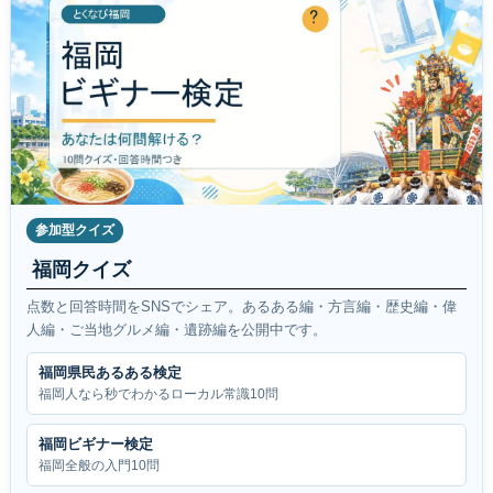
参加型クイズ
福岡クイズ
点数と回答時間をSNSでシェア。あるある編・方言編・歴史編・偉
人編・ご当地グルメ編・遺跡編を公開中です。
福岡県民あるある検定
福岡人なら秒でわかるローカル常識10問
福岡ビギナー検定
福岡全般の入門10問