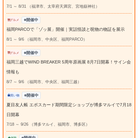
7/1 ～ 8/31 （福津市、太宰府天満宮、宮地嶽神社）
開催中
グルメ
福岡PARCOで「ゾッ展」開催｜実話怪談と呪物の物証を展示
8/1 ～ 9/6 （福岡市、中央区、福岡PARCO）
開催中
グルメ
福岡三越でWIND BREAKER 5周年原画展 8月7日開幕！サイン会
情報も
8/7 ～ 9/6 （福岡市、中央区、福岡三越）
開催中
買い物
夏目友人帳 エポスカード期間限定ショップが博多マルイで7月18
日開幕
7/18 ～ 9/26 （博多マルイ、福岡市、博多区）
開催中
体験