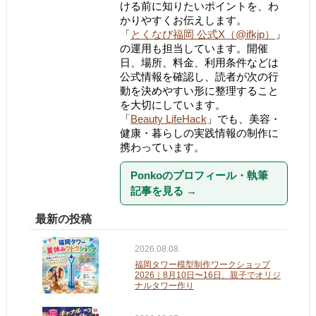
ける前に知りたいポイントを、わ
かりやすくお伝えします。
「
とくなび福岡 公式X（@ifkjp）
」
の運用も担当しています。開催
日、場所、料金、利用条件などは
公式情報を確認し、読者が次の行
動を決めやすい形に整理すること
を大切にしています。
「
Beauty LifeHack
」でも、美容・
健康・暮らしの実践情報の制作に
携わっています。
Ponkoのプロフィール・執筆
記事を見る
→
最新の投稿
2026.08.08.
福岡タワー模型制作ワークショップ
2026｜8月10日〜16日、親子でオリジ
ナルタワー作り