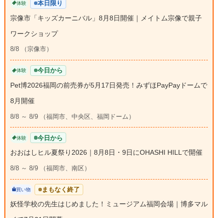
本日限り
体験
宗像市「キッズカーニバル」8月8日開催｜メイトム宗像で親子
ワークショップ
8/8 （宗像市）
今日から
体験
Pet博2026福岡の前売券が5月17日発売！みずほPayPayドームで
8月開催
8/8 ～ 8/9 （福岡市、中央区、福岡ドーム）
今日から
体験
おおはしヒル夏祭り2026｜8月8日・9日にOHASHI HILLで開催
8/8 ～ 8/9 （福岡市、南区）
まもなく終了
買い物
妖怪学校の先生はじめました！ミュージアム福岡会場｜博多マル