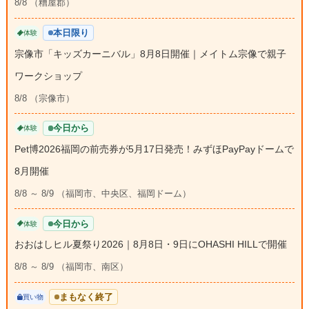
8/8 （糟屋郡）
本日限り
体験
宗像市「キッズカーニバル」8月8日開催｜メイトム宗像で親子
ワークショップ
8/8 （宗像市）
今日から
体験
Pet博2026福岡の前売券が5月17日発売！みずほPayPayドームで
8月開催
8/8 ～ 8/9 （福岡市、中央区、福岡ドーム）
今日から
体験
おおはしヒル夏祭り2026｜8月8日・9日にOHASHI HILLで開催
8/8 ～ 8/9 （福岡市、南区）
まもなく終了
買い物