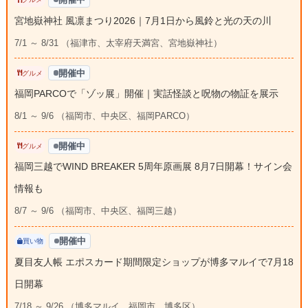
宮地嶽神社 風凛まつり2026｜7月1日から風鈴と光の天の川
7/1 ～ 8/31 （福津市、太宰府天満宮、宮地嶽神社）
開催中
グルメ
福岡PARCOで「ゾッ展」開催｜実話怪談と呪物の物証を展示
8/1 ～ 9/6 （福岡市、中央区、福岡PARCO）
開催中
グルメ
福岡三越でWIND BREAKER 5周年原画展 8月7日開幕！サイン会
情報も
8/7 ～ 9/6 （福岡市、中央区、福岡三越）
開催中
買い物
夏目友人帳 エポスカード期間限定ショップが博多マルイで7月18
日開幕
7/18 ～ 9/26 （博多マルイ、福岡市、博多区）