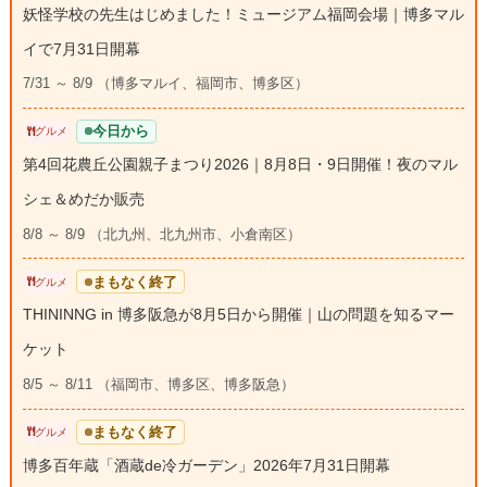
妖怪学校の先生はじめました！ミュージアム福岡会場｜博多マル
イで7月31日開幕
7/31 ～ 8/9 （博多マルイ、福岡市、博多区）
今日から
グルメ
第4回花農丘公園親子まつり2026｜8月8日・9日開催！夜のマル
シェ＆めだか販売
8/8 ～ 8/9 （北九州、北九州市、小倉南区）
まもなく終了
グルメ
THININNG in 博多阪急が8月5日から開催｜山の問題を知るマー
ケット
8/5 ～ 8/11 （福岡市、博多区、博多阪急）
まもなく終了
グルメ
博多百年蔵「酒蔵de冷ガーデン」2026年7月31日開幕