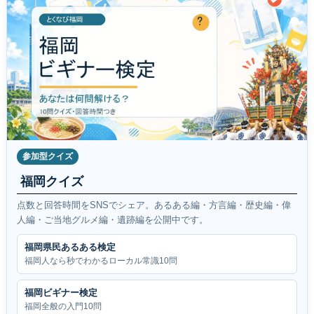
参加型クイズ
福岡クイズ
点数と回答時間をSNSでシェア。あるある編・方言編・歴史編・偉
人編・ご当地グルメ編・遺跡編を公開中です。
福岡県民あるある検定
福岡人なら秒でわかるローカル常識10問
福岡ビギナー検定
福岡全般の入門10問