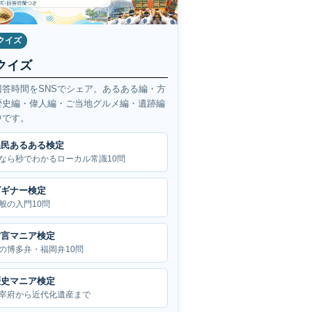
クイズ
クイズ
回答時間をSNSでシェア。あるある編・方
歴史編・偉人編・ご当地グルメ編・遺跡編
中です。
県民あるある検定
なら秒でわかるローカル常識10問
ビギナー検定
般の入門10問
方言マニア検定
の博多弁・福岡弁10問
歴史マニア検定
宰府から近代化遺産まで