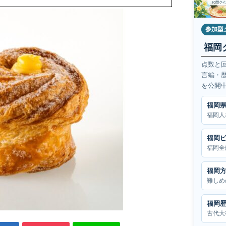
参加型
福岡
点数と
言編・
を公開
福岡
福岡人
福岡
福岡全
福岡
難しめ
福岡
古代大