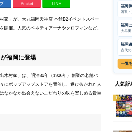
ブ
Pocket
LINE
福岡
藩政・
村家」が、大丸福岡天神店 本館B2イベントスペー
福岡
を開催。人気のベネティアーナやクロフィンなど、
大牟田
福岡
古代の
ーが福岡に登場
一覧
木村家」は、明治39年（1906年）創業の老舗パ
人気記
々にポップアップストアを開催し、選び抜かれた人
はなかなか出会えないこだわりの味を楽しめる貴重