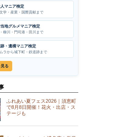
偉人マニア検定
文学・産業・国際貢献まで
ご当地グルメマニア検定
・柳川・門司港・田川まで
遺跡・遺構マニア検定
ムラから城下町・鉄道跡まで
を見る
事
ふれあい夏フェス2026｜須恵町
で8月8日開催！花火・出店・ス
テージも