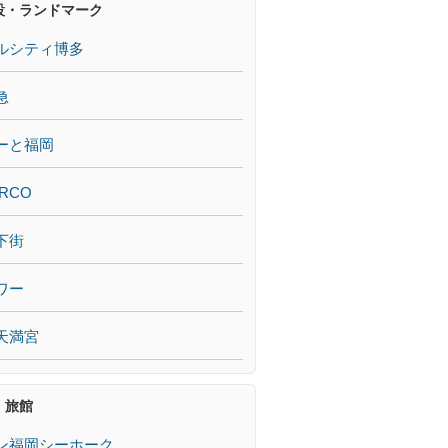
設・ランドマーク
ルシティ博多
急
ーと福岡
RCO
下街
ワー
天満宮
・旅館
ン福岡シーホーク