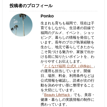
投稿者のプロフィール
Ponko
生まれも育ちも福岡で、現在は子
育てをしながら、生活者の目線で
福岡のグルメ、イベント、ショッ
ピング、暮らしの情報を発信して
います。長年のブログ執筆経験を
生かし、地元で暮らしてきたから
こそ気づける魅力や、家族で出か
ける前に知りたいポイントを、わ
かりやすくお伝えします。
「
とくなび福岡 公式X（@ifkjp）
」
の運用も担当しています。開催
日、場所、料金、利用条件などは
公式情報を確認し、読者が次の行
動を決めやすい形に整理すること
を大切にしています。
「
Beauty LifeHack
」でも、美容・
健康・暮らしの実践情報の制作に
携わっています。