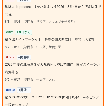
地球人.jp presents はかた夏まつり2026｜8月4日から博多駅前で
開催
8/5 ～ 8/16 （福岡市、博多区、アミュプラザ博多）
今日から
体験
福岡城ナイトマーケット｜舞鶴公園の開催日・時間・入場料
8/7 ～ 8/16 （福岡市、中央区、舞鶴公園）
開催中
グルメ
2026年 夏の北海道展が大丸福岡天神店で開催！限定スイーツや
海鮮丼も
8/5 ～ 8/17 （福岡市、中央区、大丸）
開催中
買い物
福岡PARCOでPINGU POP UP STORE開催｜8月4日からピング
ー限定ショップ