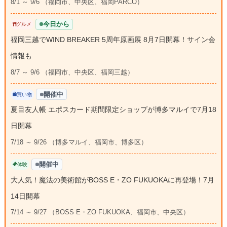
8/1 ～ 9/6 （福岡市、中央区、福岡PARCO）
今日から
グルメ
福岡三越でWIND BREAKER 5周年原画展 8月7日開幕！サイン会
情報も
8/7 ～ 9/6 （福岡市、中央区、福岡三越）
開催中
買い物
夏目友人帳 エポスカード期間限定ショップが博多マルイで7月18
日開幕
7/18 ～ 9/26 （博多マルイ、福岡市、博多区）
開催中
体験
大人気！魔法の美術館がBOSS E・ZO FUKUOKAに再登場！7月
14日開幕
7/14 ～ 9/27 （BOSS E・ZO FUKUOKA、福岡市、中央区）