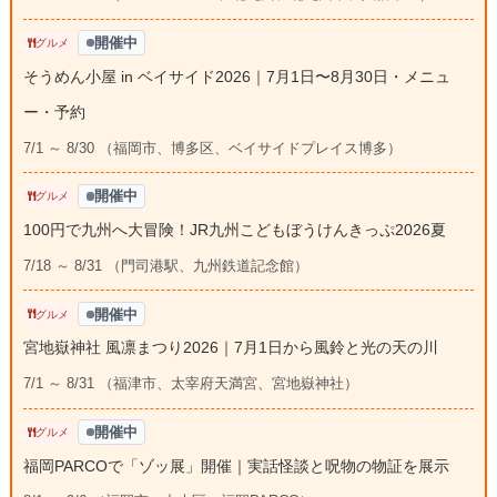
開催中
グルメ
そうめん小屋 in ベイサイド2026｜7月1日〜8月30日・メニュ
ー・予約
7/1 ～ 8/30 （福岡市、博多区、ベイサイドプレイス博多）
開催中
グルメ
100円で九州へ大冒険！JR九州こどもぼうけんきっぷ2026夏
7/18 ～ 8/31 （門司港駅、九州鉄道記念館）
開催中
グルメ
宮地嶽神社 風凛まつり2026｜7月1日から風鈴と光の天の川
7/1 ～ 8/31 （福津市、太宰府天満宮、宮地嶽神社）
開催中
グルメ
福岡PARCOで「ゾッ展」開催｜実話怪談と呪物の物証を展示