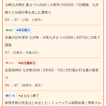
大崎七夕神社 夏まつり2026｜小郡市で8月6日・7日開催、七夕
飾りと伝統行事を楽しむ夏祭り
8/6 ～ 8/7 （小郡、小郡市）
本日限り
体験
宗像大社中津宮 七夕祭・大島七夕まつり2026｜8月7日に大島で
開催
8/7 （宗像市、宗像大社）
本日最終日
グルメ
志賀海神社 七夕祭2026｜8月6日・7日に竹灯籠が灯る夏の夜祭
り
8/6 ～ 8/7 （福岡市、東区）
まもなく終了
買い物
妖怪学校の先生はじめました！ミュージアム福岡会場｜博多マル