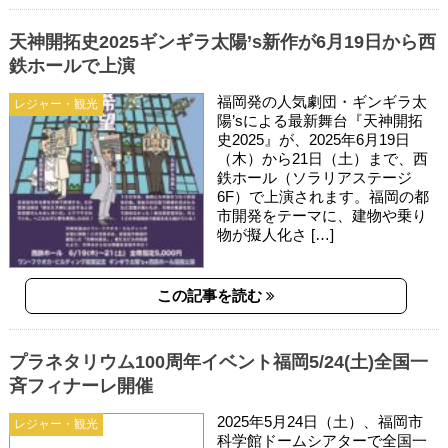
天神開拓史2025ギンギラ太陽’s新作が6月19日から西
鉄ホールで上演
福岡発の人気劇団・ギンギラ太
レジャー・観光
陽’sによる最新舞台『天神開拓
史2025』が、2025年6月19日
（木）から21日（土）まで、西
鉄ホール（ソラリアステージ
6F）で上演されます。福岡の都
市開発をテーマに、建物や乗り
物が擬人化さ […]
この記事を読む
プラネタリウム100周年イベント福岡5/24(土)全国一
斉フィナーレ開催
2025年5月24日（土）、福岡市
レジャー・観光
科学館ドームシアターで全国一