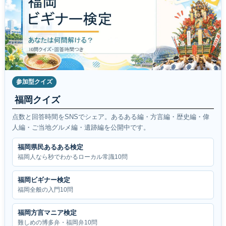
参加型クイズ
福岡クイズ
点数と回答時間をSNSでシェア。あるある編・方言編・歴史編・偉
人編・ご当地グルメ編・遺跡編を公開中です。
福岡県民あるある検定
福岡人なら秒でわかるローカル常識10問
福岡ビギナー検定
福岡全般の入門10問
福岡方言マニア検定
難しめの博多弁・福岡弁10問