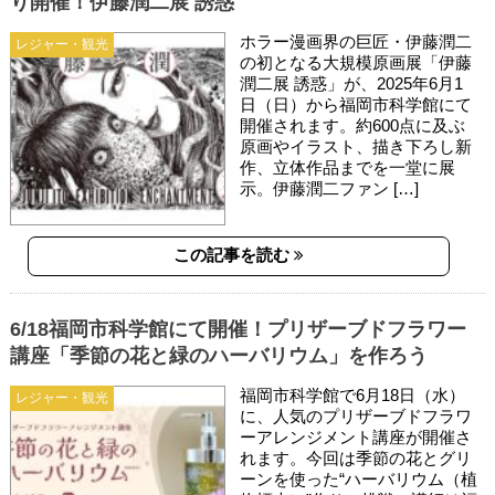
り開催！伊藤潤二展 誘惑
ホラー漫画界の巨匠・伊藤潤二
レジャー・観光
の初となる大規模原画展「伊藤
潤二展 誘惑」が、2025年6月1
日（日）から福岡市科学館にて
開催されます。約600点に及ぶ
原画やイラスト、描き下ろし新
作、立体作品までを一堂に展
示。伊藤潤二ファン […]
この記事を読む
6/18福岡市科学館にて開催！プリザーブドフラワー
講座「季節の花と緑のハーバリウム」を作ろう
福岡市科学館で6月18日（水）
レジャー・観光
に、人気のプリザーブドフラワ
ーアレンジメント講座が開催さ
れます。今回は季節の花とグリ
ーンを使った“ハーバリウム（植