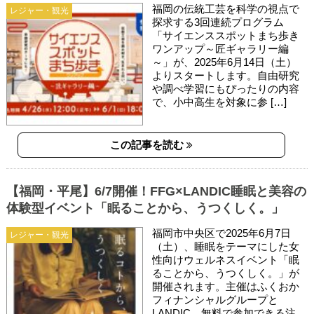
福岡の伝統工芸を科学の視点で
レジャー・観光
探求する3回連続プログラム
「サイエンススポットまち歩き
ワンアップ～匠ギャラリー編
～」が、2025年6月14日（土）
よりスタートします。自由研究
や調べ学習にもぴったりの内容
で、小中高生を対象に参 […]
この記事を読む
【福岡・平尾】6/7開催！FFG×LANDIC睡眠と美容の
体験型イベント「眠ることから、うつくしく。」
福岡市中央区で2025年6月7日
レジャー・観光
（土）、睡眠をテーマにした女
性向けウェルネスイベント「眠
ることから、うつくしく。」が
開催されます。主催はふくおか
フィナンシャルグループと
LANDIC。無料で参加できる注