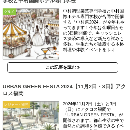
学校と中村国際ホテル専門学校
中村調理製菓専門学校と中村国
グルメ
際ホテル専門学校が合同で開催
する「中村祭2024」が今年もや
ってきます！今年は金曜日から
の3日間開催で、キャッシュレ
ス決済の導入など新たな試みも
多数。学生たちが披露する本格
料理や体験イベントを […]
この記事を読む
URBAN GREEN FESTA 2024【11月2日・3日】アク
ロス福岡
2024年11月2日（土）と3日
レジャー・観光
（日）にアクロス福岡で
「URBAN GREEN FESTA」が
開催されます。都市生活の中で
自然との調和を体感できるイベ