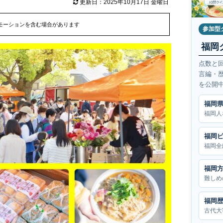
更新日：2025年10月17日 金曜日
モーションを含む場合があります
参加型
福岡
点数と
言編・
を公開
福岡
福岡人
福岡
福岡全
福岡
難しめ
福岡
古代大