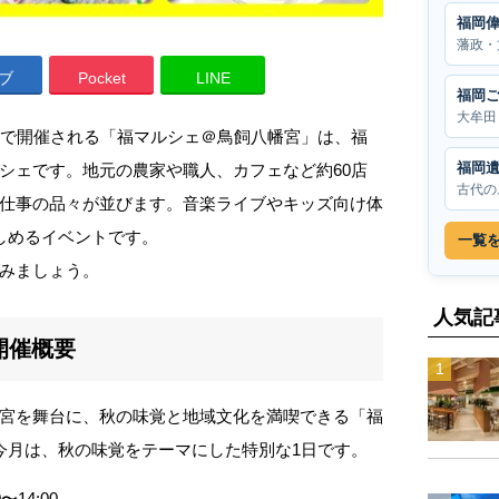
福岡
藩政・
ブ
Pocket
LINE
福岡
大牟田
宮で開催される「福マルシェ＠鳥飼八幡宮」は、福
福岡
シェです。地元の農家や職人、カフェなど約60店
古代の
仕事の品々が並びます。音楽ライブやキッズ向け体
しめるイベントです。
一覧
みましょう。
人気記
開催概要
宮を舞台に、秋の味覚と地域文化を満喫できる「福
今月は、秋の味覚をテーマにした特別な1日です。
〜14:00