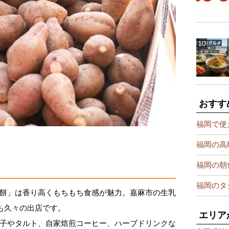
おすす
福岡で使
福岡の高
福岡の朝
福岡のタ
餅」は香り高くもちもち食感が魅力。嘉麻市の生乳
も久々の出店です。
エリア
子やタルト、自家焙煎コーヒー、ハーブドリンクな