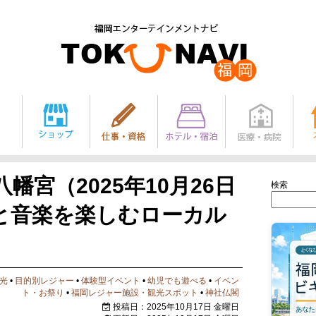
幡宮（2025年10月26日
検索
と音楽を楽しむローカル
光
•
目的別レジャー
•
体験型イベント
•
幼児でも遊べる
•
イベン
ト・お祭り
•
福岡レジャー施設・観光スポット
•
神社仏閣
投稿日：2025年10月17日 金曜日