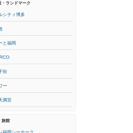
設・ランドマーク
ルシティ博多
急
ーと福岡
RCO
下街
ワー
天満宮
・旅館
ン福岡シーホーク