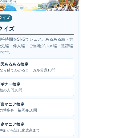
クイズ
クイズ
回答時間をSNSでシェア。あるある編・方
歴史編・偉人編・ご当地グルメ編・遺跡編
中です。
県民あるある検定
なら秒でわかるローカル常識10問
ビギナー検定
般の入門10問
方言マニア検定
の博多弁・福岡弁10問
歴史マニア検定
宰府から近代化遺産まで