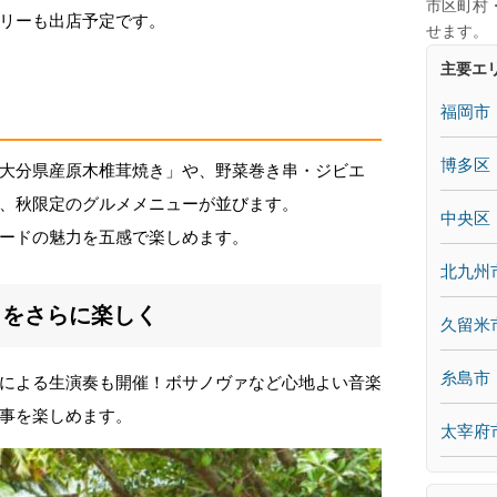
市区町村
リーも出店予定です。
せます。
主要エ
福岡市
博多区
大分県産原木椎茸焼き」や、野菜巻き串・ジビエ
、秋限定のグルメメニューが並びます。
中央区
ードの魅力を五感で楽しめます。
北九州
ェをさらに楽しく
久留米
糸島市
による生演奏も開催！ボサノヴァなど心地よい音楽
事を楽しめます。
太宰府