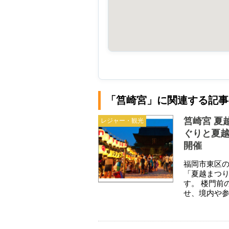
「筥崎宮」に関連する記事
筥崎宮 夏
レジャー・観光
ぐりと夏越
開催
福岡市東区の
「夏越まつり
す。 楼門前
せ、境内や参