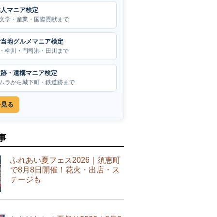
偉人マニア検定
文学・産業・国際貢献まで
ご当地グルメマニア検定
・柳川・門司港・田川まで
遺跡・遺構マニア検定
ムラから城下町・鉄道跡まで
を見る
事
ふれあい夏フェス2026｜須恵町
で8月8日開催！花火・出店・ス
テージも