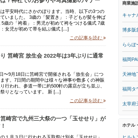
ルは？神社でのお参りや写真撮影のマナー
商業施
は平安時代にさかのぼります。当時、以下の3つの
キャナ
ていました。 3歳の「髪置き」：子どもが髪を伸ば
 5歳の「袴着」：男児が初めて袴をつける儀式 7歳
：女児が初めて帯を結ぶ儀式 […]
博多阪
この記事を読む
ららぽ
り 筥崎宮 放生会 2022年は3年ぶりに通常
福岡PA
天神地
月12日〜9月18日に筥崎宮で開催される「放生会」につ
ます。7日間の期間中は様々な神事や数多くの神賑
り行われ、参道一帯に約500軒の露店が立ち並ぶ、
福岡タ
祭りとなっています。 新 […]
この記事を読む
太宰府
に筥崎宮で九州三大祭の一つ「玉せせり」が
ホテル
す！
ヒルト
月の１月３日に行われる玉取祭は別名「玉せせり」