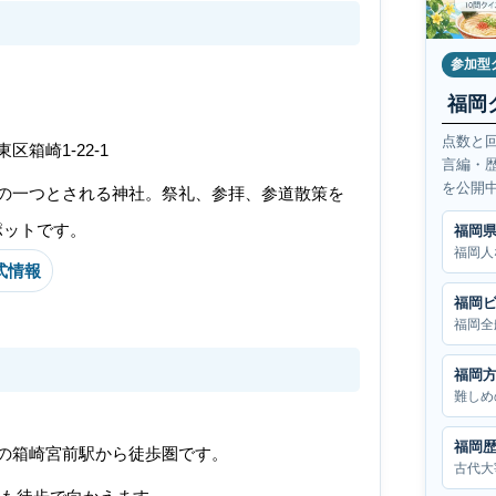
参加型
福岡
点数と
区箱崎1-22-1
言編・
を公開
の一つとされる神社。祭礼、参拝、参道散策を
ポットです。
福岡
福岡人
式情報
福岡
福岡全
福岡
難しめ
福岡
の箱崎宮前駅から徒歩圏です。
古代大