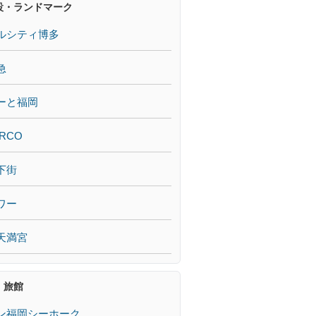
設・ランドマーク
ルシティ博多
急
ーと福岡
RCO
下街
ワー
天満宮
・旅館
ン福岡シーホーク