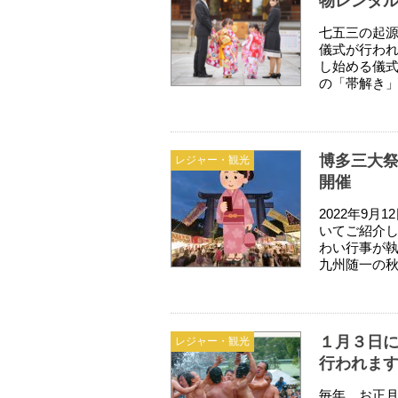
物レンタ
七五三の起源
儀式が行われ
し始める儀式
の「帯解き」
博多三大祭
レジャー・観光
開催
2022年9
いてご紹介し
わい行事が執
九州随一の秋
１月３日
レジャー・観光
行われま
毎年、お正