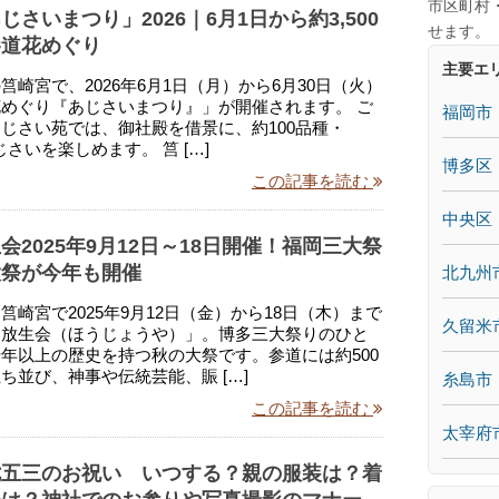
市区町村
さいまつり」2026｜6月1日から約3,500
せます。
参道花めぐり
主要エ
筥崎宮で、2026年6月1日（月）から6月30日（火）
めぐり『あじさいまつり』」が開催されます。 ご
福岡市
じさい苑では、御社殿を借景に、約100品種・
あじさいを楽しめます。 筥 […]
博多区
この記事を読む
中央区
会2025年9月12日～18日開催！福岡三大祭
大祭が今年も開催
北九州
筥崎宮で2025年9月12日（金）から18日（木）まで
久留米
「放生会（ほうじょうや）」。博多三大祭りのひと
年以上の歴史を持つ秋の大祭です。参道には約500
ち並び、神事や伝統芸能、賑 […]
糸島市
この記事を読む
太宰府
七五三のお祝い いつする？親の服装は？着