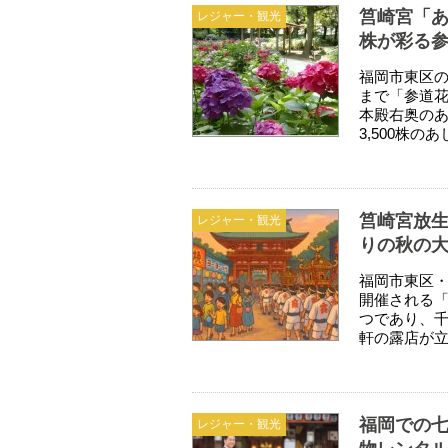
筥崎宮「あじ
レジャー・観光
株が彩る
福岡市東区の
まで「参道花
本殿右奥のあ
3,500株の
筥崎宮放生
レジャー・観光
りの秋の
福岡市東区・
開催される
つであり、千
軒の露店が立
福岡での
レジャー・観光