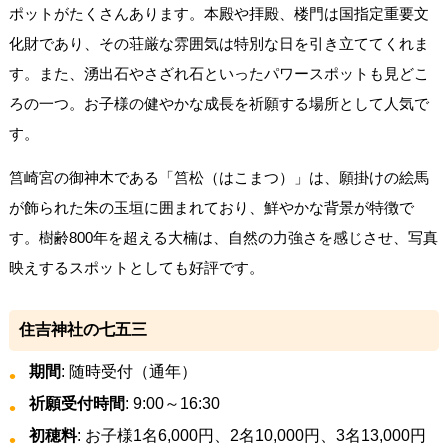
ポットがたくさんあります。本殿や拝殿、楼門は国指定重要文
化財であり、その荘厳な雰囲気は特別な日を引き立ててくれま
す。また、湧出石やさざれ石といったパワースポットも見どこ
ろの一つ。お子様の健やかな成長を祈願する場所として人気で
す。
筥崎宮の御神木である「筥松（はこまつ）」は、願掛けの絵馬
が飾られた朱の玉垣に囲まれており、鮮やかな背景が特徴で
す。樹齢800年を超える大楠は、自然の力強さを感じさせ、写真
映えするスポットとしても好評です。
住吉神社の七五三
期間
: 随時受付（通年）
祈願受付時間
: 9:00～16:30
初穂料
: お子様1名6,000円、2名10,000円、3名13,000円