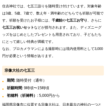
住吉神社では、七五三詣りを随時受け付けています。対象年齢
は3歳、5歳、7歳で、数え年・満年齢のどちらでも祈願が可能で
す。祈願を受けたお子様には、
千歳飴
や
七五三お守り
、さらに
七五三お祝いセット
などが授与されます。また、ディズニーグ
ッズをはじめとしたプレゼントも用意されており、子どもたち
にとって嬉しい特典が満載です。
なお、プロカメラマンによる撮影時には境内使用料として3,000
円が必要という情報があります。
宗像大社の七五三
期間
: 随時受付（通年）
祈願時間
: 9時頃〜15時頃
初穂料（祈祷料）
: 5,000円から
福岡県宗像市に位置する宗像大社は、日本最古の神社の一つと