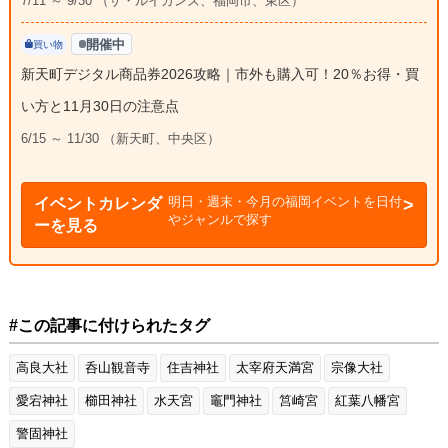
7/11 ～ 9/30 （ザ・ルイガンズ、福岡市、東区）
開催中
買い物
新天町デジタル商品券2026攻略｜市外も購入可！20％お得・買
い方と11月30日の注意点
6/15 ～ 11/30 （新天町、中央区）
明日・週末・今月の福岡イベントを日付
イベントカレンダ
やジャンルで探す
ーを見る
#この記事に付けられたタグ
高良大社
呑山観音寺
住吉神社
太宰府天満宮
宗像大社
愛宕神社
櫛田神社
水天宮
竈門神社
筥崎宮
紅葉八幡宮
警固神社