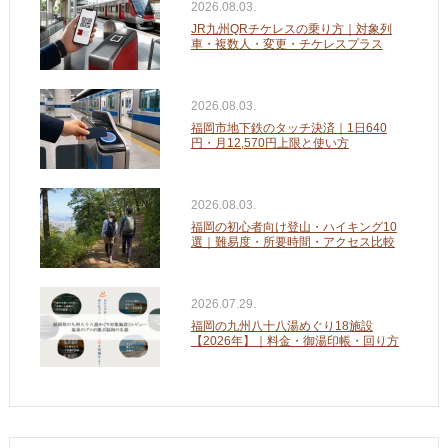
2026.08.03.
JR九州QRチケレスの乗り方｜対象列
車・複数人・変更・チケレスプラス
2026.08.03.
福岡市地下鉄のタッチ決済｜1日640
円・月12,570円上限と使い方
2026.08.03.
福岡の初心者向け登山・ハイキング10
選｜難易度・所要時間・アクセス比較
2026.07.29.
福岡の九州八十八湯めぐり18施設
【2026年】｜料金・御湯印帳・回り方