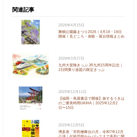
関連記事
2026年4月15日
舞鶴公園藤まつり2026｜4月18・19日
開催！見どころ・体験・屋台情報まとめ
2026年3月27日
九州大冒険きっぷ JR九州15周年記念｜
2日間乗り放題の限定きっぷ
2025年12月11日
【福岡・蔦屋書店で開催】旅するうきは
のご褒美時間UKIHA｜2025年12月2
日〜15日
2025年12月5日
博多座「市民檜舞台の月」令和7年12月
公演｜伝統芸能からバレエまで多彩に開