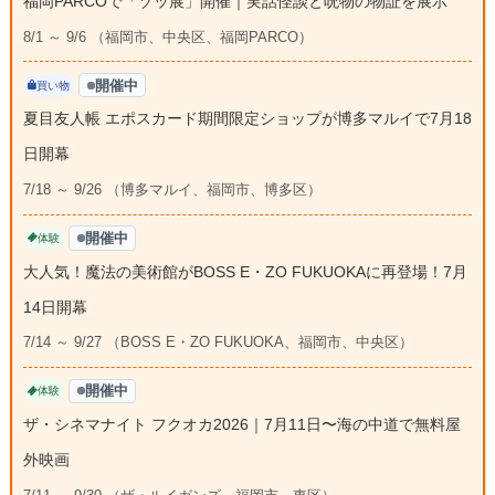
福岡PARCOで「ゾッ展」開催｜実話怪談と呪物の物証を展示
8/1 ～ 9/6 （福岡市、中央区、福岡PARCO）
開催中
買い物
夏目友人帳 エポスカード期間限定ショップが博多マルイで7月18
日開幕
7/18 ～ 9/26 （博多マルイ、福岡市、博多区）
開催中
体験
大人気！魔法の美術館がBOSS E・ZO FUKUOKAに再登場！7月
14日開幕
7/14 ～ 9/27 （BOSS E・ZO FUKUOKA、福岡市、中央区）
開催中
体験
ザ・シネマナイト フクオカ2026｜7月11日〜海の中道で無料屋
外映画