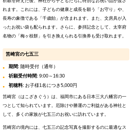
祈願を終えた後、神社から子どもたちに特別なお祝い品が渡さ
れます。これには、子どもの健康と成長を願う「お守り」や、
長寿の象徴である「千歳飴」が含まれます。また、文房具が入
ったお祝い袋も配られます。さらに、参拝記念として、太宰府
名物の「梅ヶ枝餅」を引き換えられる引換券も受け取れます。
筥崎宮の七五三
期間
: 随時受付（通年）
祈願受付時間
: 9:00～16:30
初穂料
: お子様1名につき5,000円
筥崎宮（はこざきぐう）は、福岡市にある日本三大八幡宮の一
つとして知られています。厄除けや勝運のご利益がある神社と
して、多くの家族が七五三のお祝いに訪れています。
筥崎宮の境内には、七五三の記念写真を撮影するのに最適なス