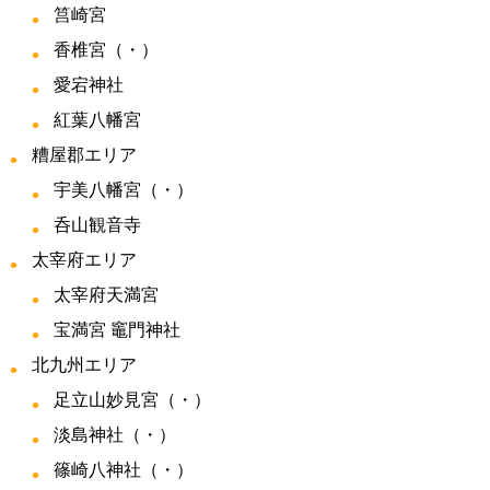
筥崎宮
香椎宮（・）
愛宕神社
紅葉八幡宮
糟屋郡エリア
宇美八幡宮（・）
呑山観音寺
太宰府エリア
太宰府天満宮
宝満宮 竈門神社
北九州エリア
足立山妙見宮（・）
淡島神社（・）
篠崎八神社（・）