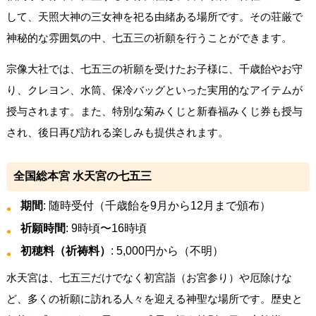
して、天照大神の三女神を祀る由緒ある場所です。その荘厳で
神秘的な雰囲気の中、七五三の祈願を行うことができます。
宗像大社では、七五三の祈願を受けたお子様に、千歳飴やお守
り、クレヨン、水筒、保冷バッグといった実用的なアイテムが
授与されます。また、特別な菊みくじと新春福みくじ券も授与
され、後日再び訪れる楽しみも提供されます。
全国総本宮 水天宮の七五三
期間
: 随時受付（千歳飴を9月から12月まで頒布）
祈願時間
: 9時頃〜16時頃
初穂料（祈祷料）
: 5,000円から（不明）
水天宮は、七五三だけでなく初宮詣（お宮参り）や厄除けな
ど、多くの祈願に訪れる人々を迎える神聖な場所です。歴史と