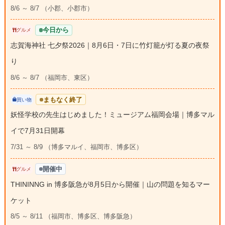
8/6 ～ 8/7 （小郡、小郡市）
今日から
グルメ
志賀海神社 七夕祭2026｜8月6日・7日に竹灯籠が灯る夏の夜祭
り
8/6 ～ 8/7 （福岡市、東区）
まもなく終了
買い物
妖怪学校の先生はじめました！ミュージアム福岡会場｜博多マル
イで7月31日開幕
7/31 ～ 8/9 （博多マルイ、福岡市、博多区）
開催中
グルメ
THININNG in 博多阪急が8月5日から開催｜山の問題を知るマー
ケット
8/5 ～ 8/11 （福岡市、博多区、博多阪急）