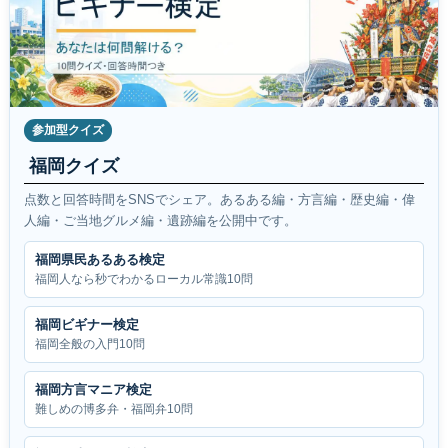
参加型クイズ
福岡クイズ
点数と回答時間をSNSでシェア。あるある編・方言編・歴史編・偉
人編・ご当地グルメ編・遺跡編を公開中です。
福岡県民あるある検定
福岡人なら秒でわかるローカル常識10問
福岡ビギナー検定
福岡全般の入門10問
福岡方言マニア検定
難しめの博多弁・福岡弁10問