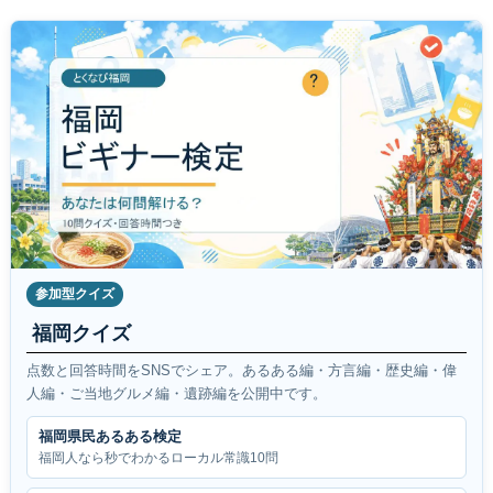
参加型クイズ
福岡クイズ
点数と回答時間をSNSでシェア。あるある編・方言編・歴史編・偉
人編・ご当地グルメ編・遺跡編を公開中です。
福岡県民あるある検定
福岡人なら秒でわかるローカル常識10問