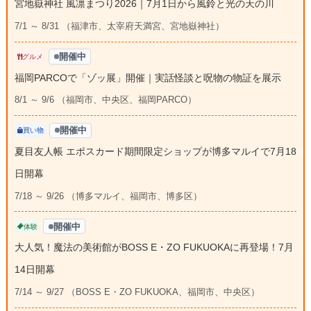
宮地嶽神社 風凛まつり2026｜7月1日から風鈴と光の天の川
7/1 ～ 8/31 （福津市、太宰府天満宮、宮地嶽神社）
開催中
グルメ
福岡PARCOで「ゾッ展」開催｜実話怪談と呪物の物証を展示
8/1 ～ 9/6 （福岡市、中央区、福岡PARCO）
開催中
買い物
夏目友人帳 エポスカード期間限定ショップが博多マルイで7月18
日開幕
7/18 ～ 9/26 （博多マルイ、福岡市、博多区）
開催中
体験
大人気！魔法の美術館がBOSS E・ZO FUKUOKAに再登場！7月
14日開幕
7/14 ～ 9/27 （BOSS E・ZO FUKUOKA、福岡市、中央区）