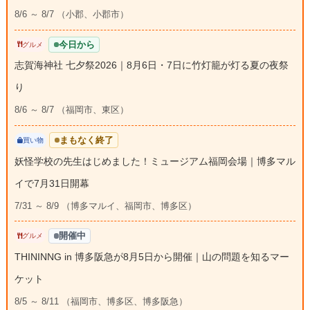
8/6 ～ 8/7 （小郡、小郡市）
今日から
グルメ
志賀海神社 七夕祭2026｜8月6日・7日に竹灯籠が灯る夏の夜祭
り
8/6 ～ 8/7 （福岡市、東区）
まもなく終了
買い物
妖怪学校の先生はじめました！ミュージアム福岡会場｜博多マル
イで7月31日開幕
7/31 ～ 8/9 （博多マルイ、福岡市、博多区）
開催中
グルメ
THININNG in 博多阪急が8月5日から開催｜山の問題を知るマー
ケット
8/5 ～ 8/11 （福岡市、博多区、博多阪急）