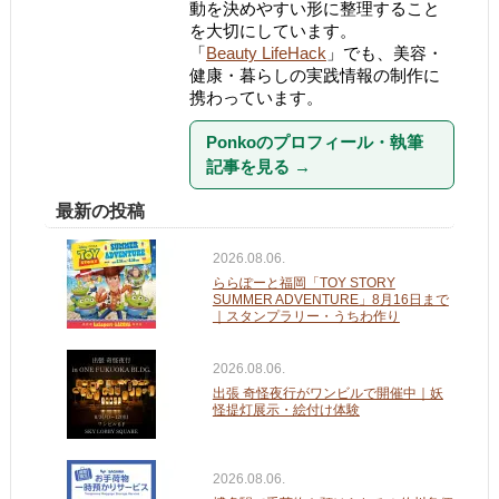
動を決めやすい形に整理すること
を大切にしています。
「
Beauty LifeHack
」でも、美容・
健康・暮らしの実践情報の制作に
携わっています。
Ponkoのプロフィール・執筆
記事を見る
→
最新の投稿
2026.08.06.
ららぽーと福岡「TOY STORY
SUMMER ADVENTURE」8月16日まで
｜スタンプラリー・うちわ作り
2026.08.06.
出張 奇怪夜行がワンビルで開催中｜妖
怪提灯展示・絵付け体験
2026.08.06.