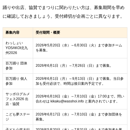
踊りや出店、協賛でまつりに関わりたい方は、募集期間を早め
に確認しておきましょう。受付締切が企画ごとに異なります。
募集内容
受付期間・概要
わっしょい
2026年5月20日（水）～6月30日（火）まで参加チーム
YOSAKOI北九
を募集。
州2026
百万踊り 団体
2026年6月1日（月）～7月26日（日）まで募集。
参加
百万踊り 個人
2026年6月1日（月）～9月13日（日）まで募集。当日参
参加
加も受付必須で、時間は後日案内予定です。
サッポログルメ
2026年6月19日（金）～7月10日（金）17:00まで。問い
フェス2026 出
合わせは kikaku@wasshoi.info と案内されています。
店・協賛
こども夢ステー
2026年6月17日（水）～7月10日（金）まで参加団体を
ジ
募集。
子ども山笠大行
2026年5月20日（水）～7月31日（金）まで参加者を募