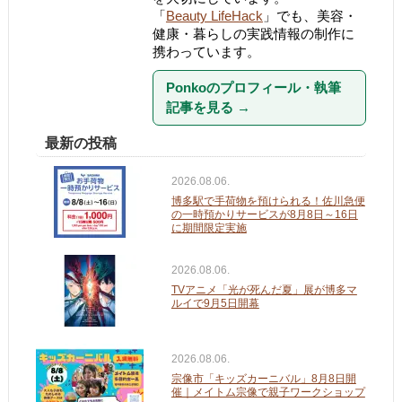
「
Beauty LifeHack
」でも、美容・
健康・暮らしの実践情報の制作に
携わっています。
Ponkoのプロフィール・執筆
記事を見る
→
最新の投稿
2026.08.06.
博多駅で手荷物を預けられる！佐川急便
の一時預かりサービスが8月8日～16日
に期間限定実施
2026.08.06.
TVアニメ「光が死んだ夏」展が博多マ
ルイで9月5日開幕
2026.08.06.
宗像市「キッズカーニバル」8月8日開
催｜メイトム宗像で親子ワークショップ