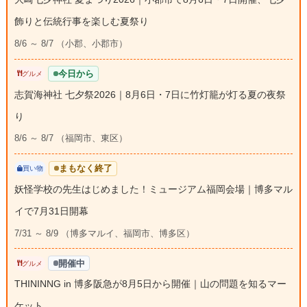
飾りと伝統行事を楽しむ夏祭り
8/6 ～ 8/7 （小郡、小郡市）
今日から
グルメ
志賀海神社 七夕祭2026｜8月6日・7日に竹灯籠が灯る夏の夜祭
り
8/6 ～ 8/7 （福岡市、東区）
まもなく終了
買い物
妖怪学校の先生はじめました！ミュージアム福岡会場｜博多マル
イで7月31日開幕
7/31 ～ 8/9 （博多マルイ、福岡市、博多区）
開催中
グルメ
THININNG in 博多阪急が8月5日から開催｜山の問題を知るマー
ケット