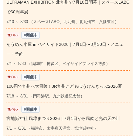
ULTRAMAN EXHIBITION 北九州で7月10日開幕｜スペースLABO
で60周年展
7/10 ～ 8/30 （スペースLABO、北九州、北九州市、八幡東区）
開催中
グルメ
そうめん小屋 in ベイサイド2026｜7月1日〜8月30日・メニュ
ー・予約
7/1 ～ 8/30 （福岡市、博多区、ベイサイドプレイス博多）
開催中
グルメ
100円で九州へ大冒険！JR九州こどもぼうけんきっぷ2026夏
7/18 ～ 8/31 （門司港駅、九州鉄道記念館）
開催中
グルメ
宮地嶽神社 風凛まつり2026｜7月1日から風鈴と光の天の川
7/1 ～ 8/31 （福津市、太宰府天満宮、宮地嶽神社）