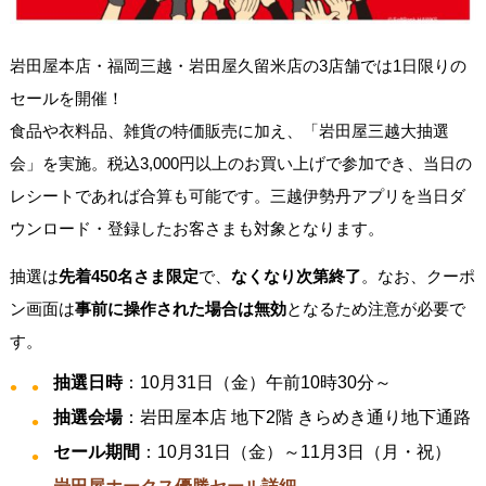
岩田屋本店・福岡三越・岩田屋久留米店の3店舗では1日限りの
セールを開催！
食品や衣料品、雑貨の特価販売に加え、「岩田屋三越大抽選
会」を実施。税込3,000円以上のお買い上げで参加でき、当日の
レシートであれば合算も可能です。三越伊勢丹アプリを当日ダ
ウンロード・登録したお客さまも対象となります。
抽選は
先着450名さま限定
で、
なくなり次第終了
。なお、クーポ
ン画面は
事前に操作された場合は無効
となるため注意が必要で
す。
抽選日時
：10月31日（金）午前10時30分～
抽選会場
：岩田屋本店 地下2階 きらめき通り地下通路
セール期間
：10月31日（金）～11月3日（月・祝）