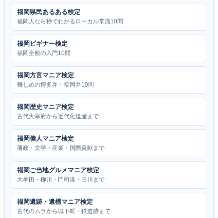
福岡県民あるある検定
福岡人なら秒でわかるローカル常識10問
福岡ビギナー検定
福岡全般の入門10問
福岡方言マニア検定
難しめの博多弁・福岡弁10問
福岡歴史マニア検定
古代大宰府から近代化遺産まで
福岡偉人マニア検定
藩政・文学・産業・国際貢献まで
福岡ご当地グルメマニア検定
大牟田・柳川・門司港・田川まで
福岡遺跡・遺構マニア検定
古代のムラから城下町・鉄道跡まで