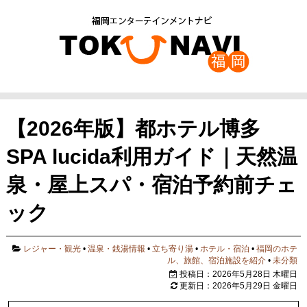
【2026年版】都ホテル博多
SPA lucida利用ガイド｜天然温
泉・屋上スパ・宿泊予約前チェ
ック
レジャー・観光
•
温泉・銭湯情報
•
立ち寄り湯
•
ホテル・宿泊
•
福岡のホテ
ル、旅館、宿泊施設を紹介
•
未分類
投稿日：2026年5月28日 木曜日
更新日：2026年5月29日 金曜日