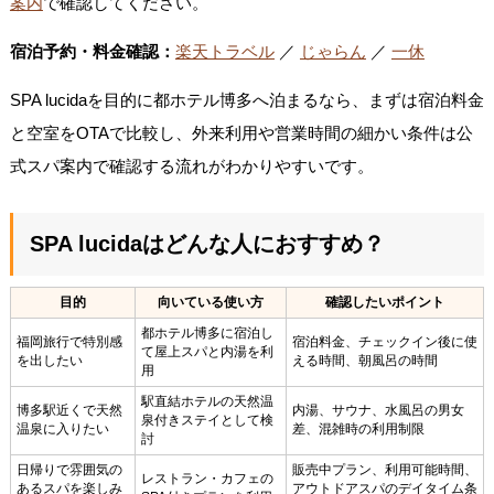
案内
で確認してください。
宿泊予約・料金確認：
楽天トラベル
／
じゃらん
／
一休
SPA lucidaを目的に都ホテル博多へ泊まるなら、まずは宿泊料金
と空室をOTAで比較し、外来利用や営業時間の細かい条件は公
式スパ案内で確認する流れがわかりやすいです。
SPA lucidaはどんな人におすすめ？
目的
向いている使い方
確認したいポイント
都ホテル博多に宿泊し
福岡旅行で特別感
宿泊料金、チェックイン後に使
て屋上スパと内湯を利
を出したい
える時間、朝風呂の時間
用
駅直結ホテルの天然温
博多駅近くで天然
内湯、サウナ、水風呂の男女
泉付きステイとして検
温泉に入りたい
差、混雑時の利用制限
討
日帰りで雰囲気の
販売中プラン、利用可能時間、
レストラン・カフェの
あるスパを楽しみ
アウトドアスパのデイタイム条