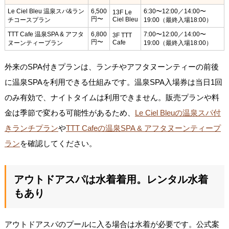
Le Ciel Bleu 温泉スパ&ラン
6,500
6:30〜12:00／14:00〜
13F Le
円〜
Ciel Bleu
チコースプラン
19:00（最終入場18:00）
TTT Cafe 温泉SPA & アフタ
6,800
7:00〜12:00／14:00〜
3F TTT
円〜
Cafe
ヌーンティープラン
19:00（最終入場18:00）
外来のSPA付きプランは、ランチやアフタヌーンティーの前後
に温泉SPAを利用できる仕組みです。温泉SPA入場券は当日1回
のみ有効で、ナイトタイムは利用できません。販売プランや料
金は季節で変わる可能性があるため、
Le Ciel Bleuの温泉スパ付
きランチプラン
や
TTT Cafeの温泉SPA & アフタヌーンティープ
ラン
を確認してください。
アウトドアスパは水着着用。レンタル水着
もあり
アウトドアスパのプールに入る場合は水着が必要です。公式案