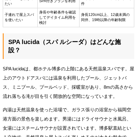
SPA付きプランを利用
たい
件
身長や年齢条件を確認
子連れで屋上スパ
身長120cm以上、12歳未満の
してデイタイム利用を
を使いたい
同伴、19時以降の年齢制限
検討
SPA lucida（スパ ルシーダ）はどんな施
設？
SPA lucidaは、都ホテル博多の上階にある天然温泉スパです。屋
上のアウトドアスパには温泉を利用したプール、ジェットバ
ス、ミニプール、プールベッド、採暖室があり、8mの高さから
流れ落ちる滝が目を引く開放的な空間になっています。
内湯は天然温泉を使った浴場で、ガラス張りの浴室から福岡空
港方面の景色を楽しめます。男湯にはドライサウナと水風呂、
女湯にはスチームサウナが設置されています。博多駅直結とい