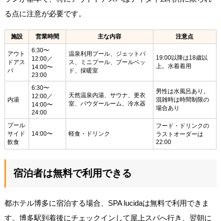
る点に注意が必要です。
施設
営業時間
主な内容
注意点
6:30〜
アウト
温泉利用プール、ジェットバ
19:00以降は18歳以
12:00／
ドアス
ス、ミニプール、プールベッ
上。水着着用
14:00〜
パ
ド、採暖室
23:00
6:30〜
男性は水風呂あり。
天然温泉内湯、サウナ、更衣
12:00／
内湯
混雑時は時間制限の
室、パウダールーム、冷水器
14:00〜
場合あり
24:00
プール
フード・ドリンクの
サイド
14:00〜
軽食・ドリンク
ラストオーダーは
飲食
22:00
宿泊者は無料で利用できる
都ホテル博多に宿泊する場合、SPA lucidaは無料で利用できま
す。博多駅到着後にチェックインして屋上スパへ行き、翌朝に