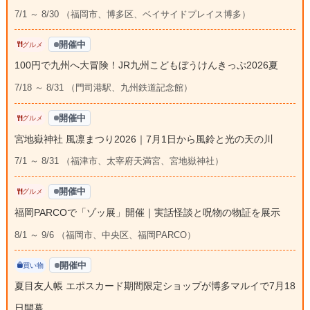
7/1 ～ 8/30 （福岡市、博多区、ベイサイドプレイス博多）
開催中
グルメ
100円で九州へ大冒険！JR九州こどもぼうけんきっぷ2026夏
7/18 ～ 8/31 （門司港駅、九州鉄道記念館）
開催中
グルメ
宮地嶽神社 風凛まつり2026｜7月1日から風鈴と光の天の川
7/1 ～ 8/31 （福津市、太宰府天満宮、宮地嶽神社）
開催中
グルメ
福岡PARCOで「ゾッ展」開催｜実話怪談と呪物の物証を展示
8/1 ～ 9/6 （福岡市、中央区、福岡PARCO）
開催中
買い物
夏目友人帳 エポスカード期間限定ショップが博多マルイで7月18
日開幕