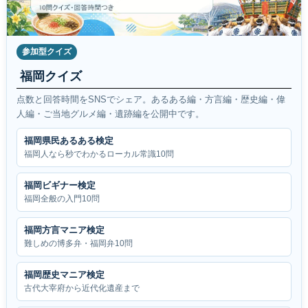
参加型クイズ
福岡クイズ
点数と回答時間をSNSでシェア。あるある編・方言編・歴史編・偉
人編・ご当地グルメ編・遺跡編を公開中です。
福岡県民あるある検定
福岡人なら秒でわかるローカル常識10問
福岡ビギナー検定
福岡全般の入門10問
福岡方言マニア検定
難しめの博多弁・福岡弁10問
福岡歴史マニア検定
古代大宰府から近代化遺産まで