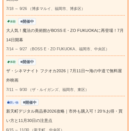
7/18 ～ 9/26 （博多マルイ、福岡市、博多区）
開催中
体験
大人気！魔法の美術館がBOSS E・ZO FUKUOKAに再登場！7月
14日開幕
7/14 ～ 9/27 （BOSS E・ZO FUKUOKA、福岡市、中央区）
開催中
体験
ザ・シネマナイト フクオカ2026｜7月11日〜海の中道で無料屋
外映画
7/11 ～ 9/30 （ザ・ルイガンズ、福岡市、東区）
開催中
買い物
新天町デジタル商品券2026攻略｜市外も購入可！20％お得・買
い方と11月30日の注意点
6/15 ～ 11/30 （新天町、中央区）