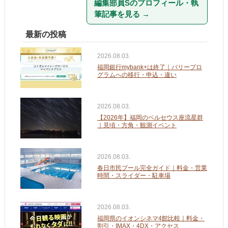
編集部員Sのプロフィール・執
筆記事を見る
→
最新の投稿
2026.08.03.
福岡銀行mybank+は終了｜バリープロ
グラムへの移行・申込・違い
2026.08.03.
【2026年】福岡のペルセウス座流星群
｜見頃・方角・観測イベント
2026.08.03.
春日市民プール完全ガイド｜料金・営業
時間・スライダー・駐車場
2026.08.03.
福岡県のイオンシネマ4館比較｜料金・
割引・IMAX・4DX・アクセス