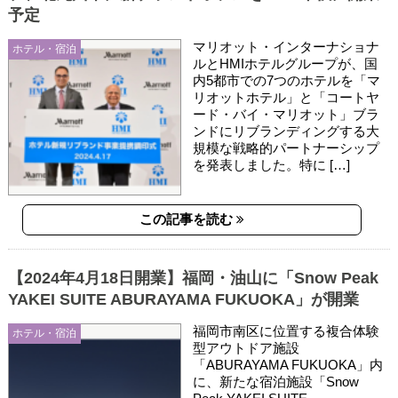
予定
マリオット・インターナショナ
ホテル・宿泊
ルとHMIホテルグループが、国
内5都市での7つのホテルを「マ
リオットホテル」と「コートヤ
ード・バイ・マリオット」ブラ
ンドにリブランディングする大
規模な戦略的パートナーシップ
を発表しました。特に […]
この記事を読む
【2024年4月18日開業】福岡・油山に「Snow Peak
YAKEI SUITE ABURAYAMA FUKUOKA」が開業
福岡市南区に位置する複合体験
ホテル・宿泊
型アウトドア施設
「ABURAYAMA FUKUOKA」内
に、新たな宿泊施設「Snow