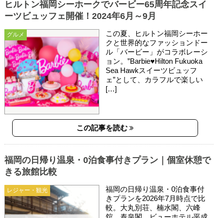
ヒルトン福岡シーホークでバービー65周年記念スイ
ーツビュッフェ開催！2024年6月～9月
この夏、ヒルトン福岡シーホー
グルメ
クと世界的なファッションドー
ル「バービー」がコラボレーシ
ョン。”Barbie♥Hilton Fukuoka
Sea Hawkスイーツビュッフ
ェ”として、カラフルで楽しい
[…]
この記事を読む
福岡の日帰り温泉・0泊食事付きプラン｜個室休憩で
きる旅館比較
福岡の日帰り温泉・0泊食事付
レジャー・観光
きプランを2026年7月時点で比
較。大丸別荘、楠水閣、六峰
舘、泰泉閣、ビューホテル平成