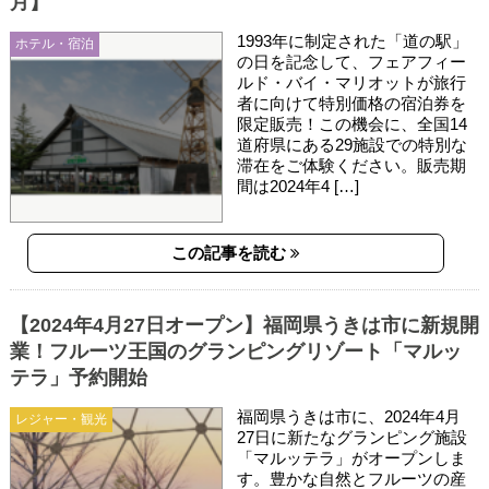
月】
1993年に制定された「道の駅」
ホテル・宿泊
の日を記念して、フェアフィー
ルド・バイ・マリオットが旅行
者に向けて特別価格の宿泊券を
限定販売！この機会に、全国14
道府県にある29施設での特別な
滞在をご体験ください。販売期
間は2024年4 […]
この記事を読む
【2024年4月27日オープン】福岡県うきは市に新規開
業！フルーツ王国のグランピングリゾート「マルッ
テラ」予約開始
福岡県うきは市に、2024年4月
レジャー・観光
27日に新たなグランピング施設
「マルッテラ」がオープンしま
す。豊かな自然とフルーツの産