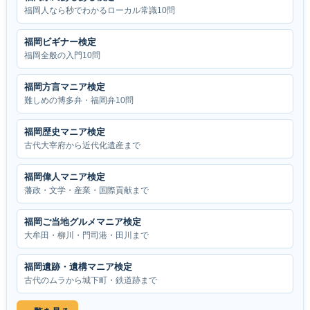
福岡人なら秒でわかるローカル常識10問
福岡ビギナー検定
福岡全般の入門10問
福岡方言マニア検定
難しめの博多弁・福岡弁10問
福岡歴史マニア検定
古代大宰府から近代化遺産まで
福岡偉人マニア検定
藩政・文学・産業・国際貢献まで
福岡ご当地グルメマニア検定
大牟田・柳川・門司港・田川まで
福岡遺跡・遺構マニア検定
古代のムラから城下町・鉄道跡まで