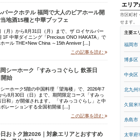
エリア
ルパークホテル 福岡で大人のビアホール開
市区町村
当地酒15種と中華ブッフェ
せます。
月1日（月）から8月31日（月）まで、ザ ロイヤルパー
主要エ
1F 中華ダイニング「Precious ONO HAKATA」で
 THE×New China ～15th Anniver […]
福岡市
この記事を読む
博多区
岡シーホーク「すみっコぐらし 飲茶日
中央区
日開始
シーホーク5階の中国料理「望海楼」で、2026年7
北九州
から8月30日（日）まで、期間限定コース「すみっ
茶日和」が開催されます。 「すみっコぐらし」と中
久留米
ボレーションする全国初開催 […]
この記事を読む
糸島市
日おトク旅2026｜対象エリアとおすすめ
太宰府