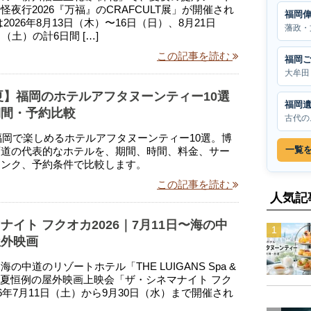
怪夜行2026『万福』のCRAFCULT展」が開催され
福岡
2026年8月13日（木）〜16日（日）、8月21日
藩政・
（土）の計6日間 […]
この記事を読む
福岡
大牟田
年夏】福岡のホテルアフタヌーンティー10選
福岡
期間・予約比較
古代の
の福岡で楽しめるホテルアフタヌーンティー10選。博
一覧
百道の代表的なホテルを、期間、時間、料金、サー
リンク、予約条件で比較します。
この記事を読む
人気記
ナイト フクオカ2026｜7月11日〜海の中
屋外映画
の中道のリゾートホテル「THE LUIGANS Spa &
」で、夏恒例の屋外映画上映会「ザ・シネマナイト フク
26年7月11日（土）から9月30日（水）まで開催され