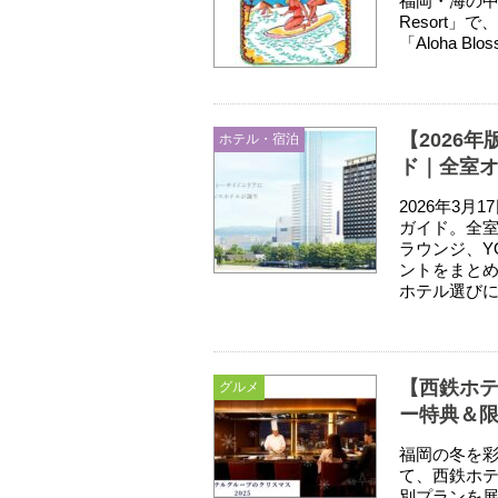
福岡・海の中道
Resort」
「Aloha Blo
【2026
ホテル・宿泊
ド｜全室
2026年3
ガイド。全
ラウンジ、Y
ントをまとめ
ホテル選び
【西鉄ホテ
グルメ
ー特典＆
福岡の冬を彩る
て、西鉄ホ
別プランを