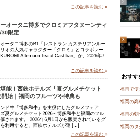
この記事を読む
ューオータニ博多でクロミアフタヌーンティ
/30限定
オータニ博多のB1「レストラン カステリアンルー
ンリオの人気キャラクター「クロミ」とコラボレー
MI Afternoon Tea at Castillian」が、2026年7
この記事を読む
おすす
を堪能！西鉄ホテルズ「夏グルメチケット
福岡で使
販売開始｜福岡のフルーツや特典も
福岡の高
ランド牛「博多和牛」を主役にしたグルメフェア
ズ夏グルメチケット2026～博多和牛と福岡のフル
福岡の朝
催されます。 2026年6月1日から販売されているグ
を利用すると、西鉄ホテルズが運 […]
福岡のタ
この記事を読む