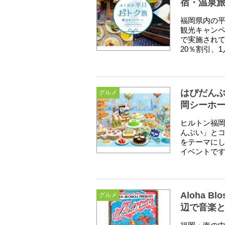
宿・温泉
福岡県内の
観光キャンペ
で実施され
20％割引、1
はぴだんぶ
グルメ
岡シーホー
ヒルトン福
んぶい」とコ
をテーマに
イベントです。
Aloha B
グルメ
辺で音楽