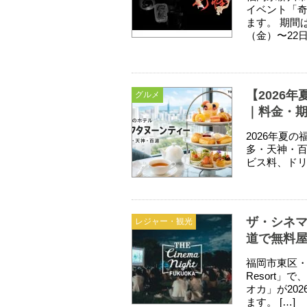
イベント「奇
ます。 期間は
（金）〜22日
【2026
グルメ
｜料金・
2026年夏
多・天神・
ビス料、ド
ザ・シネマ
レジャー・観光
道で無料
福岡市東区・海
Resort
オカ」が20
ます。 […]