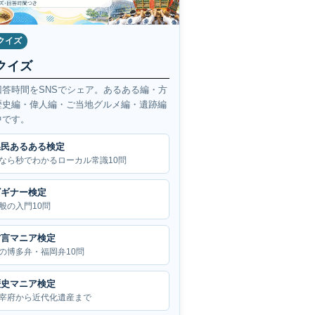
クイズ
クイズ
回答時間をSNSでシェア。あるある編・方
歴史編・偉人編・ご当地グルメ編・遺跡編
中です。
県民あるある検定
なら秒でわかるローカル常識10問
ビギナー検定
般の入門10問
方言マニア検定
の博多弁・福岡弁10問
歴史マニア検定
宰府から近代化遺産まで