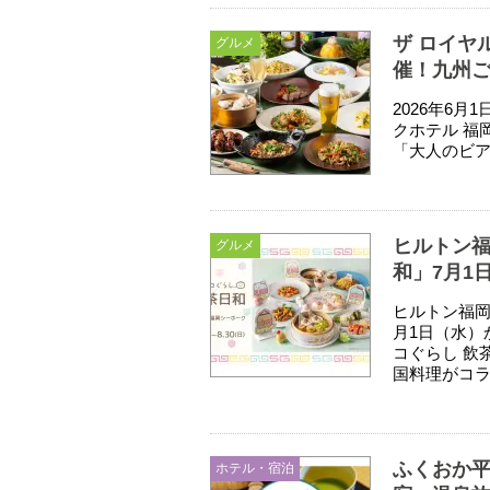
ザ ロイヤ
グルメ
催！九州ご
2026年6
クホテル 福岡 
「大人のビアホール
ヒルトン福
グルメ
和」7月1
ヒルトン福岡
月1日（水）
コぐらし 飲
国料理がコラ
ふくおか平
ホテル・宿泊