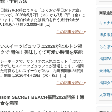
旅館・予約方法
平日旅行をお得にできる「ふくおか平日おトク旅」
商業施
ーンが、2026年5月7日（木）から7月17日（金）ま
ています。宿泊代金または宿泊を伴う旅行代金が
キャナ
人1泊あたり最大3,000円ま […]
この記事を読む
博多阪
いスイーツビュッフェ2026がヒルトン福
ららぽ
クで 開催！美味しくて可愛い時間を堪能
福岡PA
岡シーホークで、サンリオの人気ユニット「はぴだ
ラボしたスイーツビュッフェが登場します。 福岡
天神地
した可愛らしいスイーツが並ぶ、九州初開催の特別
開催は2026年4月29日（水・祝） […]
福岡タ
この記事を読む
太宰府
lossom SECRET BEACH福岡2026開催！海
と食を満喫
ホテル