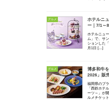
ホテルニ
グルメ
ー｜7/1～8
ホテルニュー
ム」で、サ
ションした「KURO
月1日 […]
博多和牛
グルメ
2026」
福岡県のブ
「西鉄ホテル
ーツ～」が開
ルメチケット