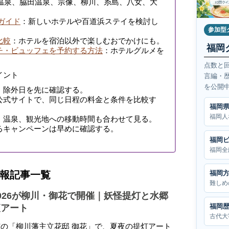
温泉、脇田温泉、宗像、柳川、糸島、八女、大
ガイド
：新しいホテルや百道浜ステイを検討し
参加型
比較
：ホテルを宿泊以外で楽しむおでかけにも。
福岡
チ・ビュッフェを予約する方法
：ホテルグルメを
点数と
イント
言編・
を公開
、除外日を先に確認する。
公式サイトで、同じ日程の料金と条件を比較す
福岡
福岡人
、温泉、観光地への移動時間も合わせて見る。
るキャンペーンは早めに確認する。
福岡
福岡全
福岡
報記事一覧
難しめ
026が柳川・御花で開催｜妖怪提灯と水郷
福岡
夜アート
古代大
の「柳川藩主立花邸 御花」で、夏夜の提灯アート