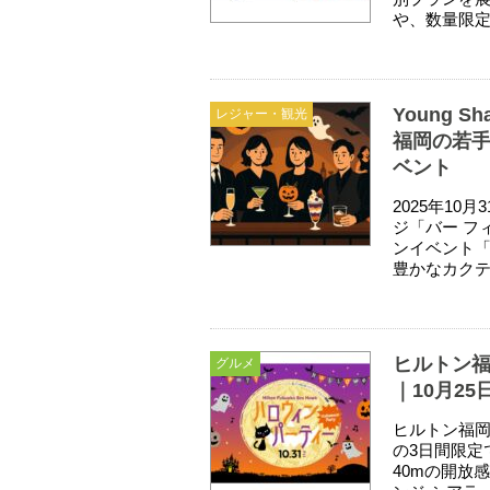
や、数量限定
Young S
レジャー・観光
福岡の若
ベント
2025年10
ジ「バー フ
ンイベント「Yo
豊かなカクテル
ヒルトン福
グルメ
｜10月25
ヒルトン福岡シ
の3日間限定
40mの開放