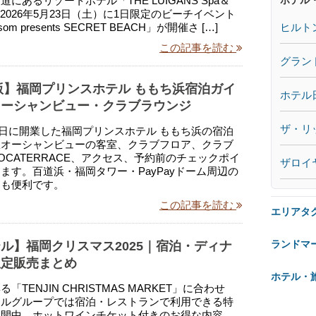
にあるリゾートホテル「THE LUIGANS Spa＆
で、2026年5月23日（土）に1日限定のビーチイベント
ヒルト
ssom presents SECRET BEACH」が開催さ […]
この記事を読む
グラン
年版】福岡プリンスホテル ももち浜宿泊ガイ
ホテル
オーシャンビュー・クラブラウンジ
ザ・リ
月17日に開業した福岡プリンスホテル ももち浜の宿泊
室オーシャンビューの客室、クラブフロア、クラブ
OCATERRACE、アクセス、予約前のチェックポイ
ザロイ
ます。百道浜・福岡タワー・PayPayドーム周辺の
にも便利です。
この記事を読む
エリアタ
ランドマ
ル】福岡クリスマス2025｜宿泊・ディナ
限定販売まとめ
ホテル・
「TENJIN CHRISTMAS MARKET」に合わせ
テルグループでは宿泊・レストランで利用できる特
展開中。ホットワインチケット付きのお得な内容