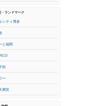
設・ランドマーク
ルシティ博多
急
ーと福岡
RCO
下街
ワー
天満宮
・旅館