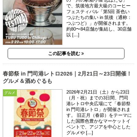
で、筑後地方最大級のコーヒー
フェスティバル「第5回 茶色い
つぶたちの集い in 筑後（通称：
つぶつど）」が開催されます。
約80〜84店舗が集結し、30店舗
以 […]
この記事を読む
春節祭 in 門司港レトロ2026｜2月21日～23日開催！
グルメ＆酒めぐるも
2026年2月21日（土）から23日
グルメ
（月・祝）までの3日間、門司
港レトロ中央広場にて「春節祭
in 門司港レトロ」が開催されま
す。 旧正月（春節）をテーマに
した国際色豊かなマーケットイ
ベントで、アジアを中心とした
グルメや […]