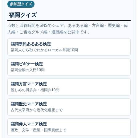
参加型クイズ
福岡クイズ
点数と回答時間をSNSでシェア。あるある編・方言編・歴史編・偉
人編・ご当地グルメ編・遺跡編を公開中です。
福岡県民あるある検定
福岡人なら秒でわかるローカル常識10問
福岡ビギナー検定
福岡全般の入門10問
福岡方言マニア検定
難しめの博多弁・福岡弁10問
福岡歴史マニア検定
古代大宰府から近代化遺産まで
福岡偉人マニア検定
藩政・文学・産業・国際貢献まで