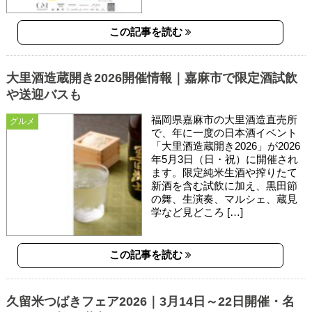
この記事を読む
大里酒造蔵開き2026開催情報｜嘉麻市で限定酒試飲
や送迎バスも
福岡県嘉麻市の大里酒造直売所
グルメ
で、年に一度の日本酒イベント
「大里酒造蔵開き2026」が2026
年5月3日（日・祝）に開催され
ます。限定純米生酒や搾りたて
新酒を含む試飲に加え、黒田節
の舞、生演奏、マルシェ、蔵見
学など見どころ […]
この記事を読む
久留米つばきフェア2026｜3月14日～22日開催・名