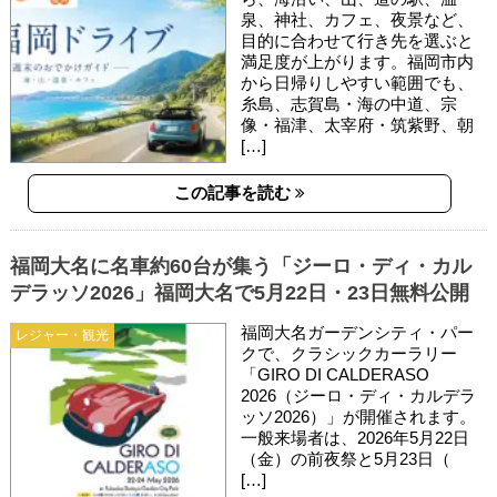
泉、神社、カフェ、夜景など、
目的に合わせて行き先を選ぶと
満足度が上がります。福岡市内
から日帰りしやすい範囲でも、
糸島、志賀島・海の中道、宗
像・福津、太宰府・筑紫野、朝
[…]
この記事を読む
福岡大名に名車約60台が集う「ジーロ・ディ・カル
デラッソ2026」福岡大名で5月22日・23日無料公開
福岡大名ガーデンシティ・パー
レジャー・観光
クで、クラシックカーラリー
「GIRO DI CALDERASO
2026（ジーロ・ディ・カルデラ
ッソ2026）」が開催されます。
一般来場者は、2026年5月22日
（金）の前夜祭と5月23日（
[…]