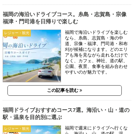
福岡の海沿いドライブコース。糸島・志賀島・宗像
福津・門司港を日帰りで楽しむ
福岡で海沿いドライブを楽しむ
レジャー・観光
なら、糸島、志賀島・海の中
道、宗像・福津、門司港・和布
刈が候補になります。どのエリ
アも海を見ながら走れるだけで
なく、カフェ、神社、道の駅、
公園、夜景、食事を組み合わせ
やすいのが魅力です。
この記事を読む
福岡ドライブおすすめコース7選。海沿い・山・道の
駅・温泉を目的別に選ぶ
福岡で週末にドライブへ行くな
レジャー・観光
ら、海沿い、山、道の駅、温