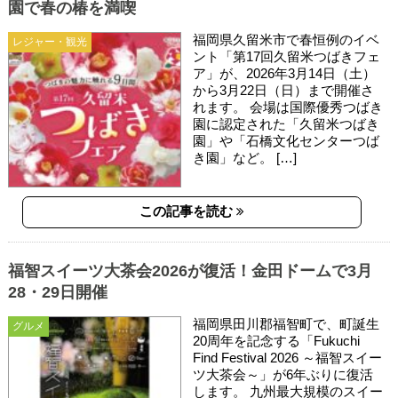
園で春の椿を満喫
福岡県久留米市で春恒例のイベ
レジャー・観光
ント「第17回久留米つばきフェ
ア」が、2026年3月14日（土）
から3月22日（日）まで開催さ
れます。 会場は国際優秀つばき
園に認定された「久留米つばき
園」や「石橋文化センターつば
き園」など。 […]
この記事を読む
福智スイーツ大茶会2026が復活！金田ドームで3月
28・29日開催
福岡県田川郡福智町で、町誕生
グルメ
20周年を記念する「Fukuchi
Find Festival 2026 ～福智スイー
ツ大茶会～」が6年ぶりに復活
します。 九州最大規模のスイー