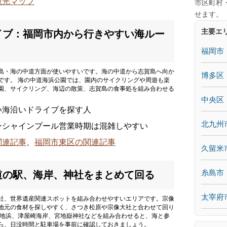
観光マップ
市区町村
せます。
主要エ
ライブ：福岡市内から行きやすい海ルー
福岡市
島・海の中道方面が使いやすいです。海の中道から志賀島へ向か
博多区
です。 海の中道海浜公園では、園内のサイクリングや周遊も楽
園、サイクリング、海辺の散策、志賀島の食事処を組み合わせる
中央区
い海沿いドライブを探す人
北九州
ンシャインプール営業時期は混雑しやすい
関連記事
、
福岡市東区の関連記事
久留米
糸島市
：道の駅、海岸、神社をまとめて回る
太宰府
社、世界遺産関連スポットを組み合わせやすいエリアです。宗像
地元の食材を探しやすく、さつき松原や宗像大社と合わせて回り
宮地浜、津屋崎海岸、宮地嶽神社などを組み合わせると、海と参
ら、日没時間と駐車場を事前に確認しておきましょう。