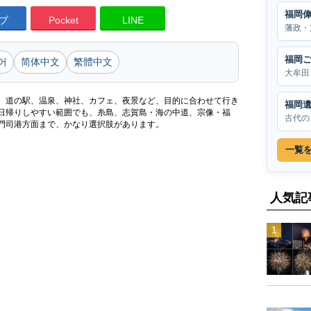
福岡
ブ
Pocket
LINE
藩政・
福岡
어
简体中文
繁體中文
大牟田
、道の駅、温泉、神社、カフェ、夜景など、目的に合わせて行き
福岡
日帰りしやすい範囲でも、糸島、志賀島・海の中道、宗像・福
古代の
門司港方面まで、かなり選択肢があります。
一覧
人気記