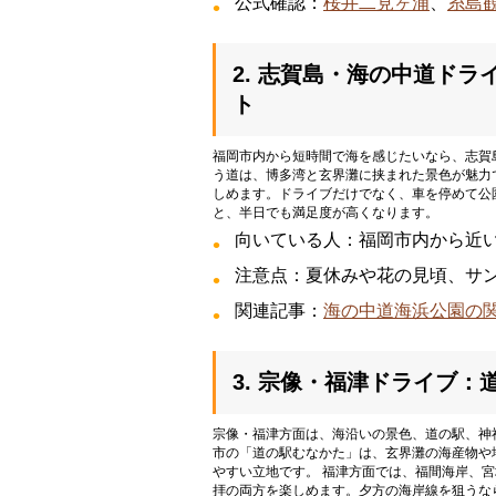
公式確認：
桜井二見ヶ浦
、
糸島
2. 志賀島・海の中道ド
ト
福岡市内から短時間で海を感じたいなら、志賀
う道は、博多湾と玄界灘に挟まれた景色が魅力
しめます。ドライブだけでなく、車を停めて公
と、半日でも満足度が高くなります。
向いている人：福岡市内から近
注意点：夏休みや花の見頃、サ
関連記事：
海の中道海浜公園の
3. 宗像・福津ドライブ
宗像・福津方面は、海沿いの景色、道の駅、神
市の「道の駅むなかた」は、玄界灘の海産物や
やすい立地です。 福津方面では、福間海岸、
拝の両方を楽しめます。夕方の海岸線を狙うな