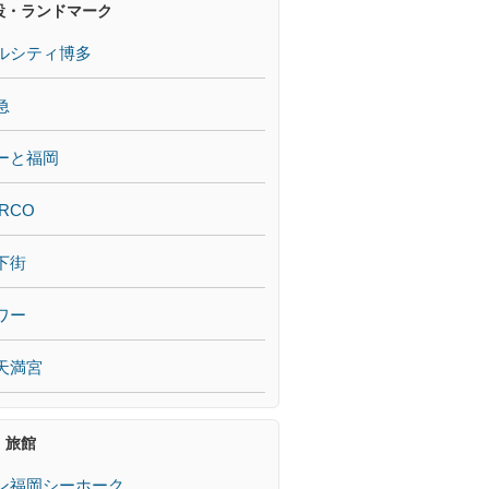
設・ランドマーク
ルシティ博多
急
ーと福岡
RCO
下街
ワー
天満宮
・旅館
ン福岡シーホーク