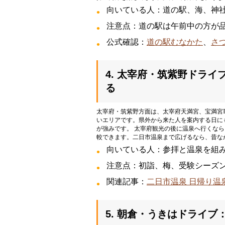
向いている人：道の駅、海、神社
注意点：道の駅は午前中の方が
公式確認：
道の駅むなかた
、
さ
4. 太宰府・筑紫野ドラ
る
太宰府・筑紫野方面は、太宰府天満宮、宝満宮
いエリアです。県外から来た人を案内する日に
が強みです。 太宰府観光の後に温泉へ行くなら
較できます。二日市温泉まで広げるなら、昔な
向いている人：参拝と温泉を組
注意点：初詣、梅、受験シーズ
関連記事：
二日市温泉 日帰り温
5. 朝倉・うきはドライ