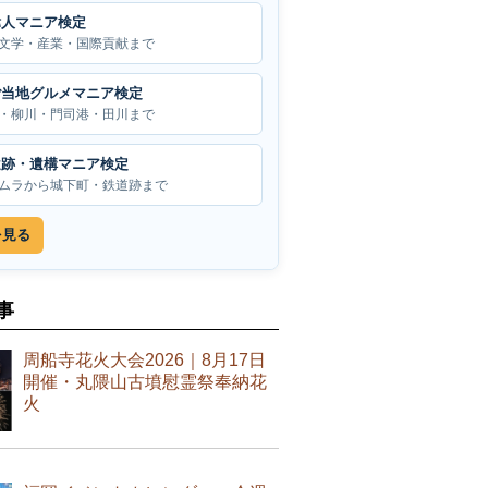
偉人マニア検定
文学・産業・国際貢献まで
ご当地グルメマニア検定
・柳川・門司港・田川まで
遺跡・遺構マニア検定
ムラから城下町・鉄道跡まで
を見る
事
周船寺花火大会2026｜8月17日
開催・丸隈山古墳慰霊祭奉納花
火