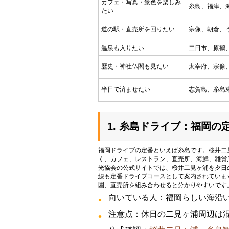
カフェ・写真・景色を楽しみ
糸島、福津、
たい
道の駅・直売所を回りたい
宗像、朝倉、
温泉も入りたい
二日市、原鶴
歴史・神社仏閣も見たい
太宰府、宗像
半日で済ませたい
志賀島、糸島
1. 糸島ドライブ：福岡
福岡ドライブの定番といえば糸島です。桜井二
く、カフェ、レストラン、直売所、海鮮、雑貨
光協会の公式サイトでは、桜井二見ヶ浦を夕日
線も定番ドライブコースとして案内されていま
園、直売所を組み合わせると分かりやすいです
向いている人：福岡らしい海沿
注意点：休日の二見ヶ浦周辺は