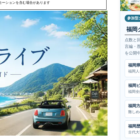
モーションを含む場合があります
参加型
福岡
点数と
言編・
を公開
福岡
福岡人
福岡
福岡全
福岡
難しめ
福岡
古代大