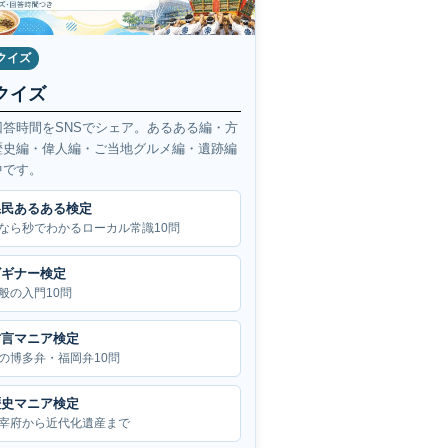
クイズ
クイズ
回答時間をSNSでシェア。あるある編・方
歴史編・偉人編・ご当地グルメ編・遺跡編
中です。
県民あるある検定
なら秒でわかるローカル常識10問
ビギナー検定
般の入門10問
方言マニア検定
の博多弁・福岡弁10問
歴史マニア検定
宰府から近代化遺産まで