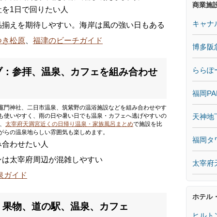
商業施
を1日で回りたい人
キャナ
品揃えを期待しやすい。海岸は風の強い日もある
つき松原
、
福津のビーチガイド
博多阪
ららぽ
イブ：参拝、温泉、カフェを組み合わせ
福岡PA
竈門神社、二日市温泉、筑紫野の温浴施設などを組み合わせやす
天神地
も使いやすく、雨の日や暑い日でも温泉・カフェへ逃げやすいの
、
太宰府天満宮近くの日帰り温泉・家族風呂まとめ
で施設を比
がらの温泉地らしい雰囲気も楽しめます。
福岡タ
み合わせたい人
ンは太宰府周辺が混雑しやすい
太宰府
泉ガイド
ホテル
ブ：果物、道の駅、温泉、カフェ
ヒルト