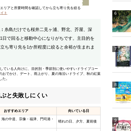
エリアと所要時間を確認してから立ち寄り先を絞る
サイト
：
糸島だけでも桜井二見ヶ浦、野北、芥屋、深
1日で回ると移動中心になりがちです。主目的を
の立ち寄り先を1か所程度に絞ると余裕が生まれま
探している人向けに、目的別・季節別に使いやすいドライブコー
のおでかけ、デート、雨上がり、夏の海沿いドライブ、秋の紅葉
した。
選ぶと失敗しにくい
おすすめエリア
向いている日
・海の中道、宗像・福津、門司港・
晴れの日、夕方、夏前後