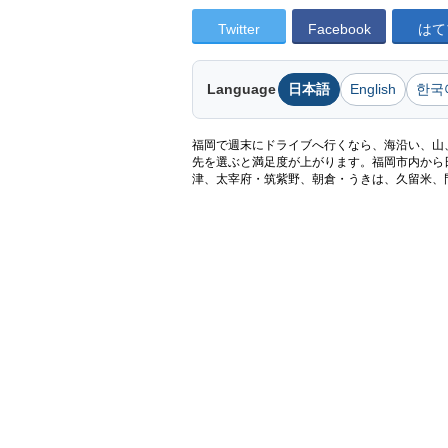
Twitter
Facebook
はて
Language
日本語
English
한국
福岡で週末にドライブへ行くなら、海沿い、山
先を選ぶと満足度が上がります。福岡市内から
津、太宰府・筑紫野、朝倉・うきは、久留米、