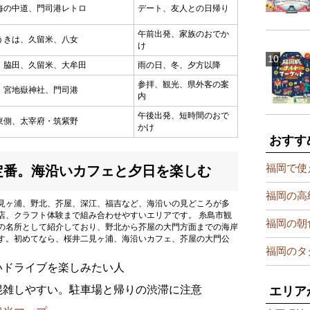
海の中道、門司港レトロ
デート、友人との日帰り
午前出発、家族のおでか
うきは、久留米、八女
け
、脇田、久留米、大牟田
雨の日、冬、夕方以降
参拝、観光、県外客の案
、宮地嶽神社、門司港
内
午後出発、短時間のおで
東側、太宰府・筑紫野
かけ
おすす
福岡で使
の定番。海沿いカフェと夕日を楽しむ
福岡の高
見ヶ浦、野北、芥屋、深江、福吉など、海沿いの見どころが多
店、クラフト体験まで組み合わせやすいエリアです。 糸島市観
福岡の朝
の名所として紹介しており、野北から芥屋の大門方面までの海岸
す。初めてなら、桜井二見ヶ浦、海沿いカフェ、芥屋の大門公
福岡のタ
。
いドライブを楽しみたい人
混雑しやすい。駐車場と帰りの渋滞に注意
エリア