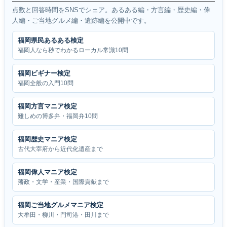
点数と回答時間をSNSでシェア。あるある編・方言編・歴史編・偉
人編・ご当地グルメ編・遺跡編を公開中です。
福岡県民あるある検定
福岡人なら秒でわかるローカル常識10問
福岡ビギナー検定
福岡全般の入門10問
福岡方言マニア検定
難しめの博多弁・福岡弁10問
福岡歴史マニア検定
古代大宰府から近代化遺産まで
福岡偉人マニア検定
藩政・文学・産業・国際貢献まで
福岡ご当地グルメマニア検定
大牟田・柳川・門司港・田川まで