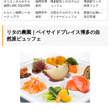
オリエンタルホテル
福岡市博
博多駅近くのホテルビ
博多駅ランチ、
福岡 LINK SQUARE
多区
ュッフェ
肉系フェア
ヒルトン福岡シーホ
福岡市中
大型ホテルのランチ＆
家族のお祝い、
ーク シアラ
央区
ディナービュッフェ
非日常感
リタの農園｜ベイサイドプレイス博多の自
然派ビュッフェ