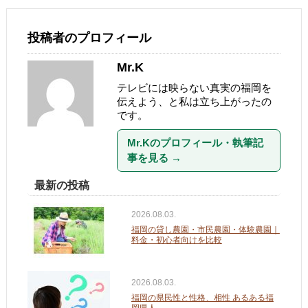
投稿者のプロフィール
Mr.K
テレビには映らない真実の福岡を
伝えよう、と私は立ち上がったの
です。
Mr.Kのプロフィール・執筆記
事を見る
→
最新の投稿
2026.08.03.
福岡の貸し農園・市民農園・体験農園｜
料金・初心者向けを比較
2026.08.03.
福岡の県民性と性格、相性 あるある福