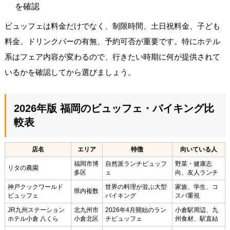
を確認
ビュッフェは料金だけでなく、制限時間、土日祝料金、子ども
料金、ドリンクバーの有無、予約可否が重要です。特にホテル
系はフェア内容が変わるので、行きたい時期に何が提供されて
いるかを確認してから選びましょう。
2026年版 福岡のビュッフェ・バイキング比
較表
店名
エリア
特徴
向いている人
福岡市博
自然派ランチビュッフ
野菜・健康志
リタの農園
多区
ェ
向、友人ランチ
神戸クックワールド
世界の料理が並ぶ大型
家族、学生、コ
県内複数
ビュッフェ
バイキング
スパ重視
JR九州ステーション
北九州市
2026年4月開始のラン
小倉駅周辺、九
ホテル小倉 八くら
小倉北区
チビュッフェ
州食材、駅直結