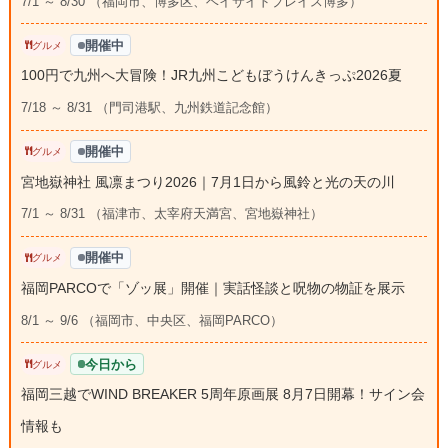
7/1 ～ 8/30 （福岡市、博多区、ベイサイドプレイス博多）
開催中
グルメ
100円で九州へ大冒険！JR九州こどもぼうけんきっぷ2026夏
7/18 ～ 8/31 （門司港駅、九州鉄道記念館）
開催中
グルメ
宮地嶽神社 風凛まつり2026｜7月1日から風鈴と光の天の川
7/1 ～ 8/31 （福津市、太宰府天満宮、宮地嶽神社）
開催中
グルメ
福岡PARCOで「ゾッ展」開催｜実話怪談と呪物の物証を展示
8/1 ～ 9/6 （福岡市、中央区、福岡PARCO）
今日から
グルメ
福岡三越でWIND BREAKER 5周年原画展 8月7日開幕！サイン会
情報も