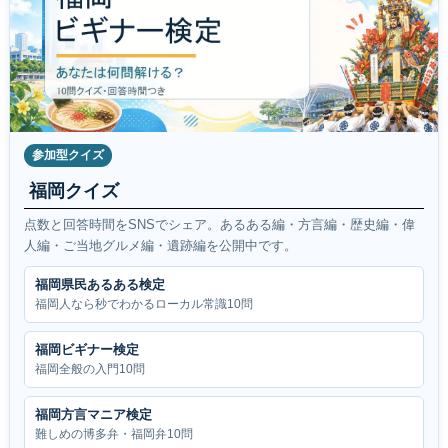
参加型クイズ
福岡クイズ
点数と回答時間をSNSでシェア。あるある編・方言編・歴史編・偉
人編・ご当地グルメ編・遺跡編を公開中です。
福岡県民あるある検定
福岡人なら秒でわかるローカル常識10問
福岡ビギナー検定
福岡全般の入門10問
福岡方言マニア検定
難しめの博多弁・福岡弁10問