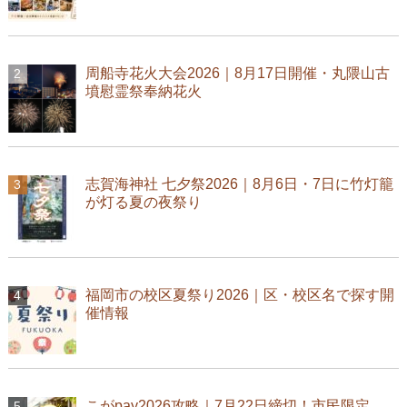
周船寺花火大会2026｜8月17日開催・丸隈山古
墳慰霊祭奉納花火
志賀海神社 七夕祭2026｜8月6日・7日に竹灯籠
が灯る夏の夜祭り
福岡市の校区夏祭り2026｜区・校区名で探す開
催情報
こがpay2026攻略｜7月22日締切！市民限定