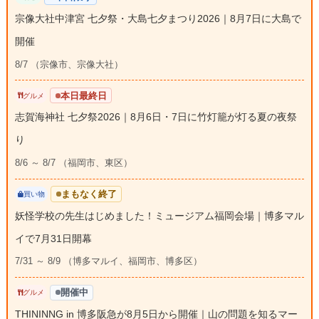
宗像大社中津宮 七夕祭・大島七夕まつり2026｜8月7日に大島で
開催
8/7 （宗像市、宗像大社）
本日最終日
グルメ
志賀海神社 七夕祭2026｜8月6日・7日に竹灯籠が灯る夏の夜祭
り
8/6 ～ 8/7 （福岡市、東区）
まもなく終了
買い物
妖怪学校の先生はじめました！ミュージアム福岡会場｜博多マル
イで7月31日開幕
7/31 ～ 8/9 （博多マルイ、福岡市、博多区）
開催中
グルメ
THININNG in 博多阪急が8月5日から開催｜山の問題を知るマー