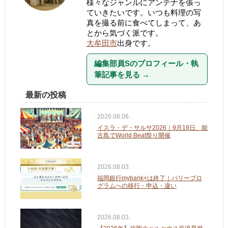
様々なジャンルにアンテナを張っ
ていきたいです。いつも料理の写
真を撮る前に食べてしまって、あ
とから気づく派です。
大牟田市
出身です。
編集部員Sのプロフィール・執
筆記事を見る
→
最新の投稿
2026.08.06.
イスラ・デ・サルサ2026｜9月19日、能
古島でWorld Beat祭り開催
2026.08.03.
福岡銀行mybank+は終了｜バリープロ
グラムへの移行・申込・違い
2026.08.03.