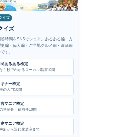
クイズ
クイズ
回答時間をSNSでシェア。あるある編・方
歴史編・偉人編・ご当地グルメ編・遺跡編
中です。
県民あるある検定
なら秒でわかるローカル常識10問
ビギナー検定
般の入門10問
方言マニア検定
の博多弁・福岡弁10問
歴史マニア検定
宰府から近代化遺産まで