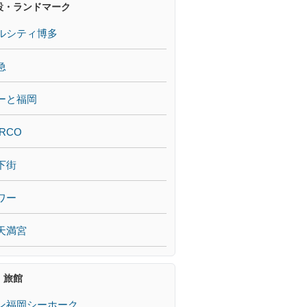
設・ランドマーク
ルシティ博多
急
ーと福岡
RCO
下街
ワー
天満宮
・旅館
ン福岡シーホーク