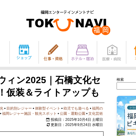
ィン2025｜石橋文化セ
検索
催！仮装＆ライトアップも
光
•
目的別レジャー
•
体験型イベント
•
幼児でも遊べる
•
福岡の
•
福岡レジャー施設・観光スポット
•
公園・運動公園
•
文化芸術
投稿日：2025年10月4日 土曜日
更新日：2025年9月24日 水曜日