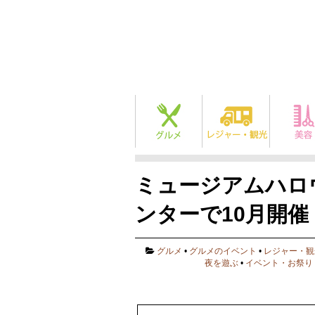
ミュージアムハロウ
ンターで10月開
グルメ
•
グルメのイベント
•
レジャー・観
夜を遊ぶ
•
イベント・お祭り