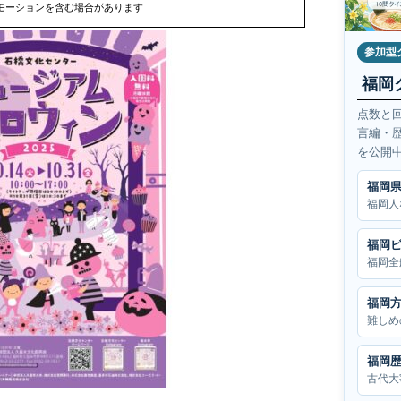
モーションを含む場合があります
参加型
福岡
点数と
言編・
を公開
福岡
福岡人
福岡
福岡全
福岡
難しめ
福岡
古代大