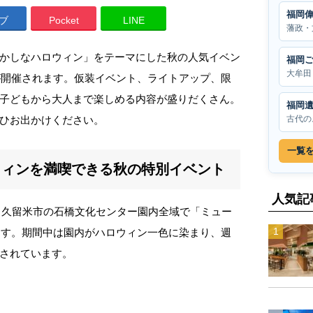
福岡
ブ
Pocket
LINE
藩政・
かしなハロウィン」をテーマにした秋の人気イベン
福岡
大牟田
」が開催されます。仮装イベント、ライトアップ、限
子どもから大人まで楽しめる内容が盛りだくさん。
福岡
古代の
ひお出かけください。
一覧
ウィンを満喫できる秋の特別イベント
人気記
で、久留米市の石橋文化センター園内全域で「ミュー
れます。期間中は園内がハロウィン一色に染まり、週
されています。