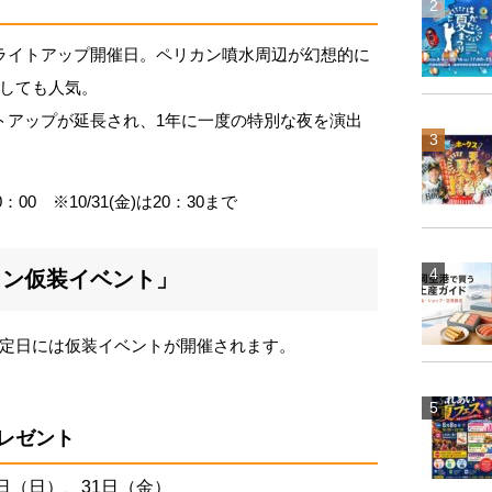
金）はライトアップ開催日。ペリカン噴水周辺が幻想的に
しても人気。
ライトアップが延長され、1年に一度の特別な夜を演出
0 ※10/31(金)は20：30まで
ィン仮装イベント」
定日には仮装イベントが開催されます。
レゼント
6日（日）、31日（金）