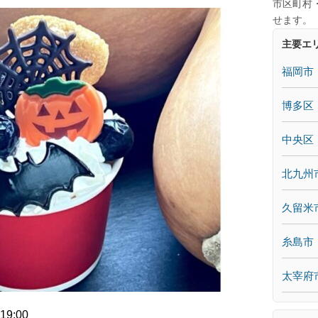
市区町村
せます。
主要エ
福岡市
博多区
中央区
北九州
久留米
糸島市
太宰府
9:00