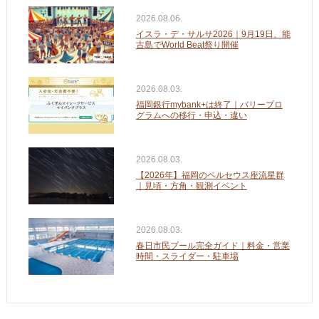
2026.08.06.
イスラ・デ・サルサ2026｜9月19日、能
古島でWorld Beat祭り開催
2026.08.03.
福岡銀行mybank+は終了｜バリープロ
グラムへの移行・申込・違い
2026.08.03.
【2026年】福岡のペルセウス座流星群
｜見頃・方角・観測イベント
2026.08.03.
春日市民プール完全ガイド｜料金・営業
時間・スライダー・駐車場