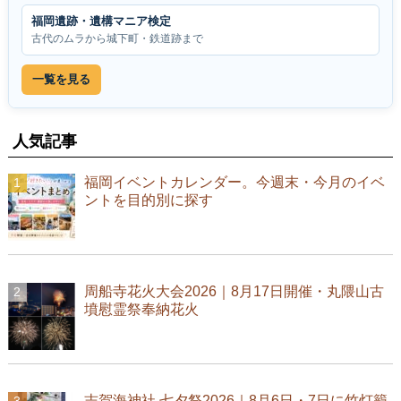
福岡遺跡・遺構マニア検定
古代のムラから城下町・鉄道跡まで
一覧を見る
人気記事
福岡イベントカレンダー。今週末・今月のイベ
ントを目的別に探す
周船寺花火大会2026｜8月17日開催・丸隈山古
墳慰霊祭奉納花火
志賀海神社 七夕祭2026｜8月6日・7日に竹灯籠