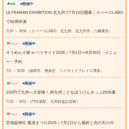
開催中
体験
ULTRAMAN EXHIBITION 北九州で7月10日開幕｜スペースLABO
で60周年展
7/10 ～ 8/30 （スペースLABO、北九州、北九州市、八幡東区）
開催中
グルメ
そうめん小屋 in ベイサイド2026｜7月1日〜8月30日・メニュ
ー・予約
7/1 ～ 8/30 （福岡市、博多区、ベイサイドプレイス博多）
開催中
グルメ
100円で九州へ大冒険！JR九州こどもぼうけんきっぷ2026夏
7/18 ～ 8/31 （門司港駅、九州鉄道記念館）
開催中
グルメ
宮地嶽神社 風凛まつり2026｜7月1日から風鈴と光の天の川