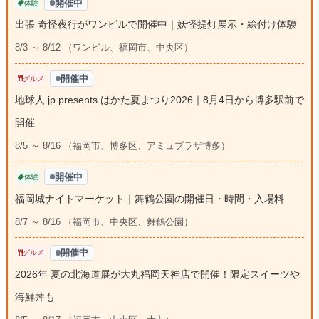
開催中
体験
出張 奇怪夜行がワンビルで開催中｜妖怪提灯展示・絵付け体験
8/3 ～ 8/12 （ワンビル、福岡市、中央区）
開催中
グルメ
地球人.jp presents はかた夏まつり2026｜8月4日から博多駅前で
開催
8/5 ～ 8/16 （福岡市、博多区、アミュプラザ博多）
開催中
体験
福岡城ナイトマーケット｜舞鶴公園の開催日・時間・入場料
8/7 ～ 8/16 （福岡市、中央区、舞鶴公園）
開催中
グルメ
2026年 夏の北海道展が大丸福岡天神店で開催！限定スイーツや
海鮮丼も