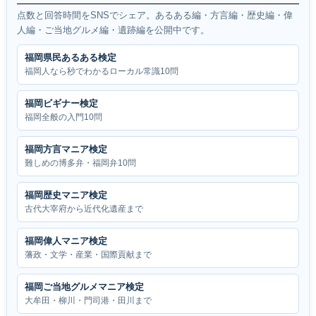
点数と回答時間をSNSでシェア。あるある編・方言編・歴史編・偉
人編・ご当地グルメ編・遺跡編を公開中です。
福岡県民あるある検定
福岡人なら秒でわかるローカル常識10問
福岡ビギナー検定
福岡全般の入門10問
福岡方言マニア検定
難しめの博多弁・福岡弁10問
福岡歴史マニア検定
古代大宰府から近代化遺産まで
福岡偉人マニア検定
藩政・文学・産業・国際貢献まで
福岡ご当地グルメマニア検定
大牟田・柳川・門司港・田川まで