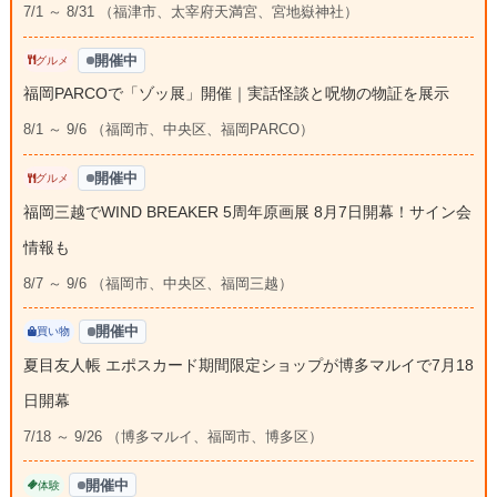
7/1 ～ 8/31 （福津市、太宰府天満宮、宮地嶽神社）
開催中
グルメ
福岡PARCOで「ゾッ展」開催｜実話怪談と呪物の物証を展示
8/1 ～ 9/6 （福岡市、中央区、福岡PARCO）
開催中
グルメ
福岡三越でWIND BREAKER 5周年原画展 8月7日開幕！サイン会
情報も
8/7 ～ 9/6 （福岡市、中央区、福岡三越）
開催中
買い物
夏目友人帳 エポスカード期間限定ショップが博多マルイで7月18
日開幕
7/18 ～ 9/26 （博多マルイ、福岡市、博多区）
開催中
体験