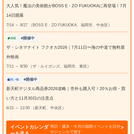
大人気！魔法の美術館がBOSS E・ZO FUKUOKAに再登場！7月
14日開幕
7/14 ～ 9/27 （BOSS E・ZO FUKUOKA、福岡市、中央区）
開催中
体験
ザ・シネマナイト フクオカ2026｜7月11日〜海の中道で無料屋
外映画
7/11 ～ 9/30 （ザ・ルイガンズ、福岡市、東区）
開催中
買い物
新天町デジタル商品券2026攻略｜市外も購入可！20％お得・買
い方と11月30日の注意点
6/15 ～ 11/30 （新天町、中央区）
明日・週末・今月の福岡イベントを日付
イベントカレンダ
やジャンルで探す
ーを見る