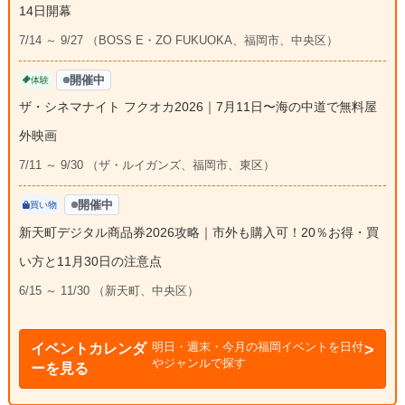
14日開幕
7/14 ～ 9/27 （BOSS E・ZO FUKUOKA、福岡市、中央区）
開催中
体験
ザ・シネマナイト フクオカ2026｜7月11日〜海の中道で無料屋
外映画
7/11 ～ 9/30 （ザ・ルイガンズ、福岡市、東区）
開催中
買い物
新天町デジタル商品券2026攻略｜市外も購入可！20％お得・買
い方と11月30日の注意点
6/15 ～ 11/30 （新天町、中央区）
明日・週末・今月の福岡イベントを日付
イベントカレンダ
やジャンルで探す
ーを見る