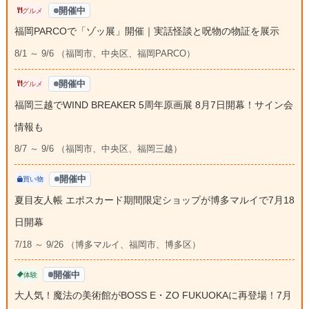
開催中
グルメ
福岡PARCOで「ゾッ展」開催｜実話怪談と呪物の物証を展示
8/1 ～ 9/6 （福岡市、中央区、福岡PARCO）
開催中
グルメ
福岡三越でWIND BREAKER 5周年原画展 8月7日開幕！サイン会
情報も
8/7 ～ 9/6 （福岡市、中央区、福岡三越）
開催中
買い物
夏目友人帳 エポスカード期間限定ショップが博多マルイで7月18
日開幕
7/18 ～ 9/26 （博多マルイ、福岡市、博多区）
開催中
体験
大人気！魔法の美術館がBOSS E・ZO FUKUOKAに再登場！7月