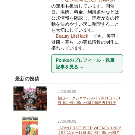
の運用も担当しています。開催
日、場所、料金、利用条件などは
公式情報を確認し、読者が次の行
動を決めやすい形に整理すること
を大切にしています。
「
Beauty LifeHack
」でも、美容・
健康・暮らしの実践情報の制作に
携わっています。
Ponkoのプロフィール・執筆
記事を見る
→
最新の投稿
2026.08.09.
勝山パークシネマ2026｜9月11日〜13
日 北九州・勝山公園で無料野外映画
2026.08.08.
JAPAN CRAFT BEER WEEKEND 2026
｜9月11日〜13日 北九州・勝山公園で