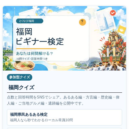
参加型クイズ
福岡クイズ
点数と回答時間をSNSでシェア。あるある編・方言編・歴史編・偉
人編・ご当地グルメ編・遺跡編を公開中です。
福岡県民あるある検定
福岡人なら秒でわかるローカル常識10問