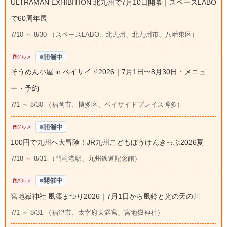
ULTRAMAN EXHIBITION 北九州で7月10日開幕｜スペースLABO
で60周年展
7/10 ～ 8/30 （スペースLABO、北九州、北九州市、八幡東区）
開催中
グルメ
そうめん小屋 in ベイサイド2026｜7月1日〜8月30日・メニュ
ー・予約
7/1 ～ 8/30 （福岡市、博多区、ベイサイドプレイス博多）
開催中
グルメ
100円で九州へ大冒険！JR九州こどもぼうけんきっぷ2026夏
7/18 ～ 8/31 （門司港駅、九州鉄道記念館）
開催中
グルメ
宮地嶽神社 風凛まつり2026｜7月1日から風鈴と光の天の川
7/1 ～ 8/31 （福津市、太宰府天満宮、宮地嶽神社）