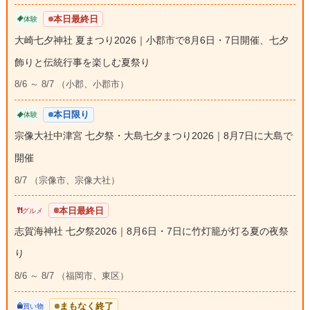
本日最終日
体験
大崎七夕神社 夏まつり2026｜小郡市で8月6日・7日開催、七夕
飾りと伝統行事を楽しむ夏祭り
8/6 ～ 8/7 （小郡、小郡市）
本日限り
体験
宗像大社中津宮 七夕祭・大島七夕まつり2026｜8月7日に大島で
開催
8/7 （宗像市、宗像大社）
本日最終日
グルメ
志賀海神社 七夕祭2026｜8月6日・7日に竹灯籠が灯る夏の夜祭
り
8/6 ～ 8/7 （福岡市、東区）
まもなく終了
買い物