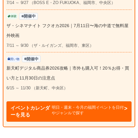
7/14 ～ 9/27 （BOSS E・ZO FUKUOKA、福岡市、中央区）
開催中
体験
ザ・シネマナイト フクオカ2026｜7月11日〜海の中道で無料屋
外映画
7/11 ～ 9/30 （ザ・ルイガンズ、福岡市、東区）
開催中
買い物
新天町デジタル商品券2026攻略｜市外も購入可！20％お得・買
い方と11月30日の注意点
6/15 ～ 11/30 （新天町、中央区）
明日・週末・今月の福岡イベントを日付
イベントカレンダ
やジャンルで探す
ーを見る