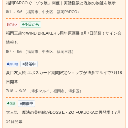
福岡PARCOで「ゾッ展」開催｜実話怪談と呪物の物証を展示
8/1 ～ 9/6 （福岡市、中央区、福岡PARCO）
今日から
グルメ
福岡三越でWIND BREAKER 5周年原画展 8月7日開幕！サイン会
情報も
8/7 ～ 9/6 （福岡市、中央区、福岡三越）
開催中
買い物
夏目友人帳 エポスカード期間限定ショップが博多マルイで7月18
日開幕
7/18 ～ 9/26 （博多マルイ、福岡市、博多区）
開催中
体験
大人気！魔法の美術館がBOSS E・ZO FUKUOKAに再登場！7月
14日開幕