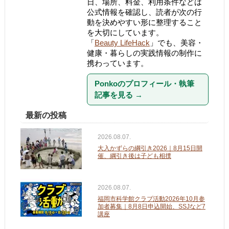
日、場所、料金、利用条件などは
公式情報を確認し、読者が次の行
動を決めやすい形に整理すること
を大切にしています。
「
Beauty LifeHack
」でも、美容・
健康・暮らしの実践情報の制作に
携わっています。
Ponkoのプロフィール・執筆
記事を見る
→
最新の投稿
2026.08.07.
大入かずらの綱引き2026｜8月15日開
催、綱引き後は子ども相撲
2026.08.07.
福岡市科学館クラブ活動2026年10月参
加者募集｜8月8日申込開始、SSJなど7
講座