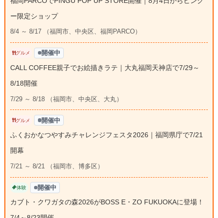
福岡PARCOでPINGU POP UP STORE開催｜8月4日からピング
ー限定ショップ
8/4 ～ 8/17 （福岡市、中央区、福岡PARCO）
開催中
グルメ
CALL COFFEE親子でお絵描きラテ｜大丸福岡天神店で7/29～
8/18開催
7/29 ～ 8/18 （福岡市、中央区、大丸）
開催中
グルメ
ふくおかなつやすみチャレンジフェスタ2026｜福岡県庁で7/21
開幕
7/21 ～ 8/21 （福岡市、博多区）
開催中
体験
カブト・クワガタの森2026がBOSS E・ZO FUKUOKAに登場！
7/4～8/23開催