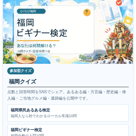
参加型クイズ
福岡クイズ
点数と回答時間をSNSでシェア。あるある編・方言編・歴史編・偉
人編・ご当地グルメ編・遺跡編を公開中です。
福岡県民あるある検定
福岡人なら秒でわかるローカル常識10問
福岡ビギナー検定
福岡全般の入門10問