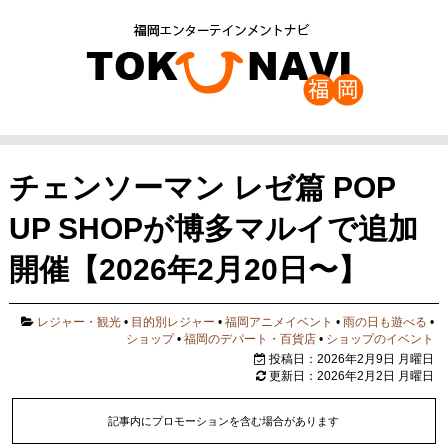
チェンソーマン レゼ篇 POP
UP SHOPが博多マルイで追加
開催【2026年2月20日〜】
レジャー・観光
•
目的別レジャー
•
福岡アニメイベント
•
雨の日も遊べる
•
ショップ
•
福岡のデパート・百貨店
•
ショップのイベント
投稿日：2026年2月9日 月曜日
更新日：2026年2月2日 月曜日
記事内にプロモーションを含む場合があります