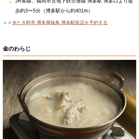
JR各線、福岡市営地下鉄空港線 博多駅 博多口より徒
歩約3〜5分（博多駅から約401m）
＞＞
水たき料亭 博多華味鳥 博多駅前店を予約する
金のわらじ