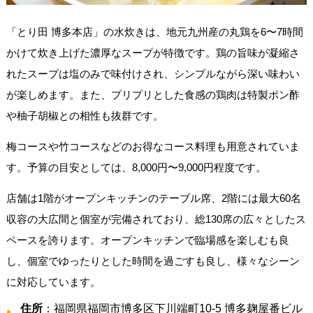
「とり田 博多本店」の水炊きは、地元九州産の丸鶏を6〜7時間
かけて炊き上げた濃厚なスープが特徴です。鶏の旨味が凝縮さ
れたスープは塩のみで味付けされ、シンプルながら深い味わい
が楽しめます。また、プリプリとした食感の鶏肉は特製ポン酢
や柚子胡椒との相性も抜群です。
梅コースや竹コースなどのお得なコース料理も用意されていま
す。予算の目安としては、8,000円〜9,000円程度です。
店舗は1階がオープンキッチンのテーブル席、2階には最大60名
収容の大広間と個室が完備されており、総130席の広々としたス
ペースを誇ります。オープンキッチンで臨場感を楽しむも良
し、個室でゆったりとした時間を過ごすも良し、様々なシーン
に対応しています。
住所
：福岡県福岡市博多区下川端町10-5 博多麹屋番ビル