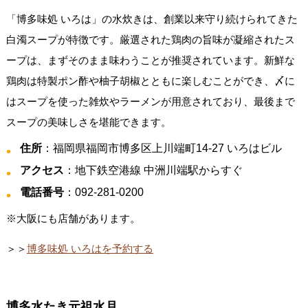
「博多味処 いろは」の水炊きは、創業以来守り続けられてきた
白濁スープが特徴です。厳選された鶏肉の旨味が凝縮されたス
ープは、まずそのまま味わうことが推奨されています。新鮮な
鶏肉は特製ポン酢や柚子胡椒とともに楽しむことができ、〆に
はスープを使った雑炊やラーメンが用意されており、最後まで
スープの美味しさを堪能できます。
住所
：福岡県福岡市博多区上川端町14-27 いろはビル
アクセス
：地下鉄空港線 中洲川端駅からすぐ
電話番号
：092-281-0200
※大阪にも店舗があります。
＞＞
博多味処 いろはを予約する
博多水たき元祖水月