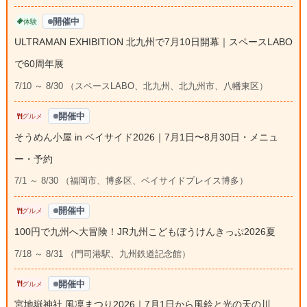
開催中
体験
ULTRAMAN EXHIBITION 北九州で7月10日開幕｜スペースLABO
で60周年展
7/10 ～ 8/30 （スペースLABO、北九州、北九州市、八幡東区）
開催中
グルメ
そうめん小屋 in ベイサイド2026｜7月1日〜8月30日・メニュ
ー・予約
7/1 ～ 8/30 （福岡市、博多区、ベイサイドプレイス博多）
開催中
グルメ
100円で九州へ大冒険！JR九州こどもぼうけんきっぷ2026夏
7/18 ～ 8/31 （門司港駅、九州鉄道記念館）
開催中
グルメ
宮地嶽神社 風凛まつり2026｜7月1日から風鈴と光の天の川