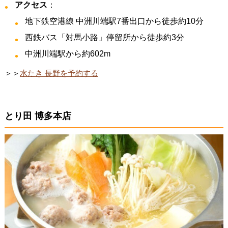
アクセス
：
地下鉄空港線 中洲川端駅7番出口から徒歩約10分
西鉄バス「対馬小路」停留所から徒歩約3分
中洲川端駅から約602m
＞＞
水たき 長野を予約する
とり田 博多本店