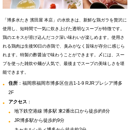
「博多水たき 濱田屋 本店」の水炊きは、新鮮な鶏ガラを贅沢に
使用し、短時間で一気に炊き上げた透明なスープが特徴です。
鶏のエキスが溶け込んだコク深い味わいが楽しめます。使用さ
れる鶏肉は生後90日の赤鶏で、臭みがなく旨味が存分に感じら
れます。特製の酢醤油で味わうことができます。〆には、スー
プを使った雑炊や麺が人気で、最後までスープの美味しさを堪
能できます。
住所
：福岡県福岡市博多区住吉1-1-9 RJRプレシア博多
2F
アクセス
：
地下鉄空港線 博多駅 東2番出口から徒歩約8分
JR博多駅から徒歩約9分
キャナルシティ博多から徒歩約2分