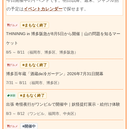
今日開催中のイベントです。明日以降、週末、ジャンル別
の予定は
イベントカレンダー
で探せます。
まもなく終了
グルメ
THININNG in 博多阪急が8月5日から開催｜山の問題を知るマー
ケット
8/5 ～ 8/11 （福岡市、博多区、博多阪急）
まもなく終了
グルメ
博多百年蔵「酒蔵de冷ガーデン」2026年7月31日開幕
7/31 ～ 8/11 （福岡市、博多区）
まもなく終了
体験
出張 奇怪夜行がワンビルで開催中｜妖怪提灯展示・絵付け体験
8/3 ～ 8/12 （ワンビル、福岡市、中央区）
開催中
グルメ