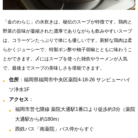
「金のわらじ」の水炊きは、秘伝のスープが特徴です。鶏肉と
野菜の旨味が凝縮された濃厚でありながらも飲みやすいスープ
は、コラーゲンたっぷりで体にも優しいです。新鮮な鶏肉は柔
らかくジューシーで、特製ポン酢や柚子胡椒とともに味わうこ
とができます。〆にはスープを使った雑炊やラーメンが人気
で、最後までスープの美味しさを堪能できます。
住所
：福岡県福岡市中央区薬院4-18-26 サンビューハイ
ツ浄水1F
アクセス
：
福岡市営七隈線 薬院大通駅1番口より徒歩約3分（薬院
大通駅から約180m）
西鉄バス「南薬院」バス停からすぐ