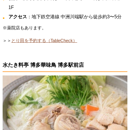
1F
アクセス
：地下鉄空港線 中洲川端駅から徒歩約3〜5分
※薬院店もあります。
＞＞
とり田を予約する（TableCheck）
水たき料亭 博多華味鳥 博多駅前店