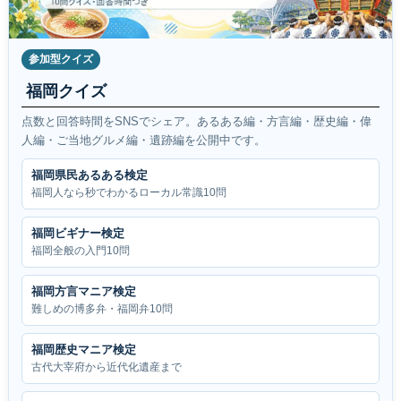
参加型クイズ
福岡クイズ
点数と回答時間をSNSでシェア。あるある編・方言編・歴史編・偉
人編・ご当地グルメ編・遺跡編を公開中です。
福岡県民あるある検定
福岡人なら秒でわかるローカル常識10問
福岡ビギナー検定
福岡全般の入門10問
福岡方言マニア検定
難しめの博多弁・福岡弁10問
福岡歴史マニア検定
古代大宰府から近代化遺産まで