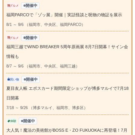
開催中
グルメ
福岡PARCOで「ゾッ展」開催｜実話怪談と呪物の物証を展示
8/1 ～ 9/6 （福岡市、中央区、福岡PARCO）
開催中
グルメ
福岡三越でWIND BREAKER 5周年原画展 8月7日開幕！サイン会
情報も
8/7 ～ 9/6 （福岡市、中央区、福岡三越）
開催中
買い物
夏目友人帳 エポスカード期間限定ショップが博多マルイで7月18
日開幕
7/18 ～ 9/26 （博多マルイ、福岡市、博多区）
開催中
体験
大人気！魔法の美術館がBOSS E・ZO FUKUOKAに再登場！7月