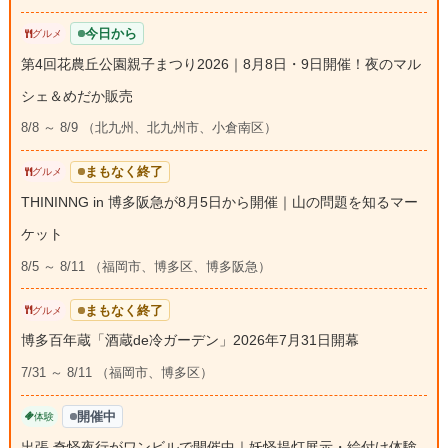
今日から
グルメ
第4回花農丘公園親子まつり2026｜8月8日・9日開催！夜のマル
シェ＆めだか販売
8/8 ～ 8/9 （北九州、北九州市、小倉南区）
まもなく終了
グルメ
THININNG in 博多阪急が8月5日から開催｜山の問題を知るマー
ケット
8/5 ～ 8/11 （福岡市、博多区、博多阪急）
まもなく終了
グルメ
博多百年蔵「酒蔵de冷ガーデン」2026年7月31日開幕
7/31 ～ 8/11 （福岡市、博多区）
開催中
体験
出張 奇怪夜行がワンビルで開催中｜妖怪提灯展示・絵付け体験