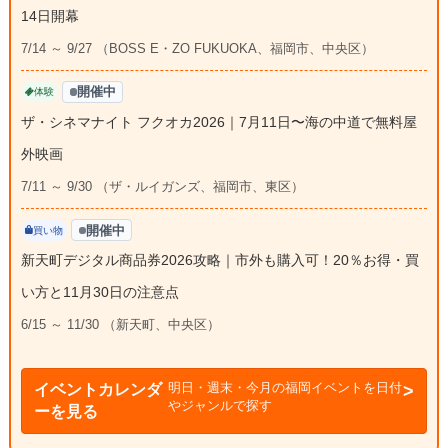
14日開幕
7/14 ～ 9/27 （BOSS E・ZO FUKUOKA、福岡市、中央区）
開催中
体験
ザ・シネマナイト フクオカ2026｜7月11日〜海の中道で無料屋
外映画
7/11 ～ 9/30 （ザ・ルイガンズ、福岡市、東区）
開催中
買い物
新天町デジタル商品券2026攻略｜市外も購入可！20％お得・買
い方と11月30日の注意点
6/15 ～ 11/30 （新天町、中央区）
明日・週末・今月の福岡イベントを日付
イベントカレンダ
やジャンルで探す
ーを見る