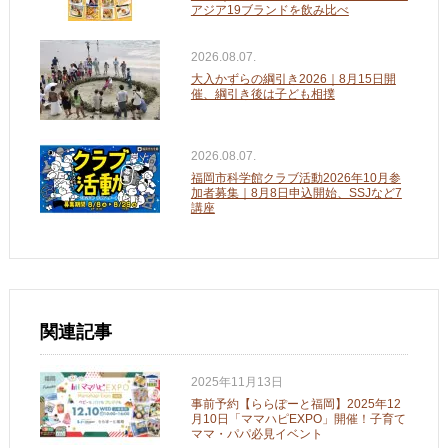
アジア19ブランドを飲み比べ
2026.08.07.
大入かずらの綱引き2026｜8月15日開
催、綱引き後は子ども相撲
2026.08.07.
福岡市科学館クラブ活動2026年10月参
加者募集｜8月8日申込開始、SSJなど7
講座
関連記事
2025年11月13日
事前予約【ららぽーと福岡】2025年12
月10日「ママハピEXPO」開催！子育て
ママ・パパ必見イベント