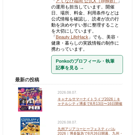
「
とくなび福岡 公式X（@ifkjp）
」
の運用も担当しています。開催
日、場所、料金、利用条件などは
公式情報を確認し、読者が次の行
動を決めやすい形に整理すること
を大切にしています。
「
Beauty LifeHack
」でも、美容・
健康・暮らしの実践情報の制作に
携わっています。
Ponkoのプロフィール・執筆
記事を見る
→
最新の投稿
2026.08.07.
キャナルサマーナイトライブ2026｜キ
ャナルシティ博多で8月13日〜16日開催
2026.08.07.
九州アジアコーヒーフェスティバル
2026｜博多阪急で8月26日開幕、九州・