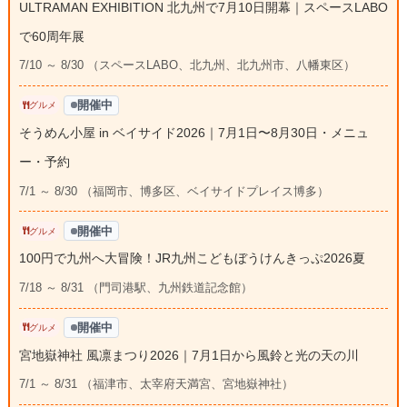
ULTRAMAN EXHIBITION 北九州で7月10日開幕｜スペースLABO
で60周年展
7/10 ～ 8/30 （スペースLABO、北九州、北九州市、八幡東区）
開催中
グルメ
そうめん小屋 in ベイサイド2026｜7月1日〜8月30日・メニュ
ー・予約
7/1 ～ 8/30 （福岡市、博多区、ベイサイドプレイス博多）
開催中
グルメ
100円で九州へ大冒険！JR九州こどもぼうけんきっぷ2026夏
7/18 ～ 8/31 （門司港駅、九州鉄道記念館）
開催中
グルメ
宮地嶽神社 風凛まつり2026｜7月1日から風鈴と光の天の川
7/1 ～ 8/31 （福津市、太宰府天満宮、宮地嶽神社）