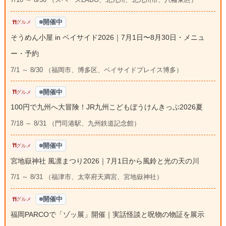
開催中
グルメ
そうめん小屋 in ベイサイド2026｜7月1日〜8月30日・メニュ
ー・予約
7/1 ～ 8/30 （福岡市、博多区、ベイサイドプレイス博多）
開催中
グルメ
100円で九州へ大冒険！JR九州こどもぼうけんきっぷ2026夏
7/18 ～ 8/31 （門司港駅、九州鉄道記念館）
開催中
グルメ
宮地嶽神社 風凛まつり2026｜7月1日から風鈴と光の天の川
7/1 ～ 8/31 （福津市、太宰府天満宮、宮地嶽神社）
開催中
グルメ
福岡PARCOで「ゾッ展」開催｜実話怪談と呪物の物証を展示