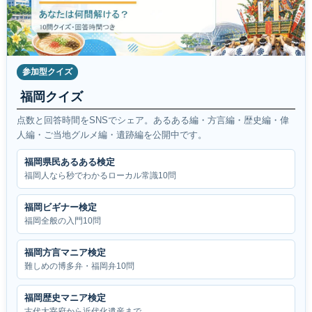
参加型クイズ
福岡クイズ
点数と回答時間をSNSでシェア。あるある編・方言編・歴史編・偉
人編・ご当地グルメ編・遺跡編を公開中です。
福岡県民あるある検定
福岡人なら秒でわかるローカル常識10問
福岡ビギナー検定
福岡全般の入門10問
福岡方言マニア検定
難しめの博多弁・福岡弁10問
福岡歴史マニア検定
古代大宰府から近代化遺産まで