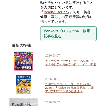
動を決めやすい形に整理すること
を大切にしています。
「
Beauty LifeHack
」でも、美容・
健康・暮らしの実践情報の制作に
携わっています。
Ponkoのプロフィール・執筆
記事を見る
→
最新の投稿
2026.08.07.
キャナルサマーナイトライブ2026｜キ
ャナルシティ博多で8月13日〜16日開催
2026.08.07.
九州アジアコーヒーフェスティバル
2026｜博多阪急で8月26日開幕、九州・
アジア19ブランドを飲み比べ
2026.08.07.