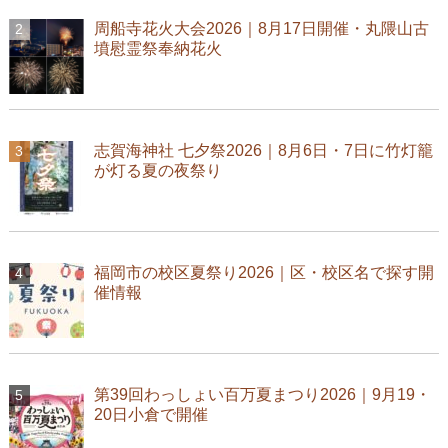
周船寺花火大会2026｜8月17日開催・丸隈山古
墳慰霊祭奉納花火
志賀海神社 七夕祭2026｜8月6日・7日に竹灯籠
が灯る夏の夜祭り
福岡市の校区夏祭り2026｜区・校区名で探す開
催情報
第39回わっしょい百万夏まつり2026｜9月19・
20日小倉で開催