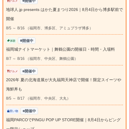
開催中
グルメ
地球人.jp presents はかた夏まつり2026｜8月4日から博多駅前で
開催
8/5 ～ 8/16 （福岡市、博多区、アミュプラザ博多）
開催中
体験
福岡城ナイトマーケット｜舞鶴公園の開催日・時間・入場料
8/7 ～ 8/16 （福岡市、中央区、舞鶴公園）
開催中
グルメ
2026年 夏の北海道展が大丸福岡天神店で開催！限定スイーツや
海鮮丼も
8/5 ～ 8/17 （福岡市、中央区、大丸）
開催中
買い物
福岡PARCOでPINGU POP UP STORE開催｜8月4日からピング
ー限定ショップ