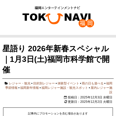
星語り 2026年新春スペシャル
｜1月3日(土)福岡市科学館で開
催
レジャー・観光
•
目的別レジャー
•
体験型イベント
•
雨の日も遊べる
•
福岡
季節情報
•
福岡新年情報
•
福岡レジャー施設・観光スポット
•
屋内レジャー施
設
投稿日：2025年12月3日 水曜日
更新日：2025年12月2日 火曜日
記事内にプロモーションを含む場合があります