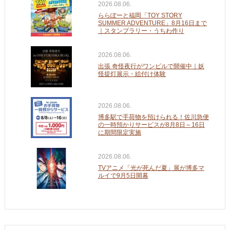
2026.08.06.
ららぽーと福岡「TOY STORY
SUMMER ADVENTURE」8月16日まで
｜スタンプラリー・うちわ作り
2026.08.06.
出張 奇怪夜行がワンビルで開催中｜妖
怪提灯展示・絵付け体験
2026.08.06.
博多駅で手荷物を預けられる！佐川急便
の一時預かりサービスが8月8日～16日
に期間限定実施
2026.08.06.
TVアニメ「光が死んだ夏」展が博多マ
ルイで9月5日開幕