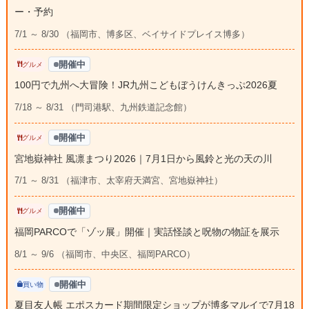
ー・予約
7/1 ～ 8/30 （福岡市、博多区、ベイサイドプレイス博多）
開催中
グルメ
100円で九州へ大冒険！JR九州こどもぼうけんきっぷ2026夏
7/18 ～ 8/31 （門司港駅、九州鉄道記念館）
開催中
グルメ
宮地嶽神社 風凛まつり2026｜7月1日から風鈴と光の天の川
7/1 ～ 8/31 （福津市、太宰府天満宮、宮地嶽神社）
開催中
グルメ
福岡PARCOで「ゾッ展」開催｜実話怪談と呪物の物証を展示
8/1 ～ 9/6 （福岡市、中央区、福岡PARCO）
開催中
買い物
夏目友人帳 エポスカード期間限定ショップが博多マルイで7月18