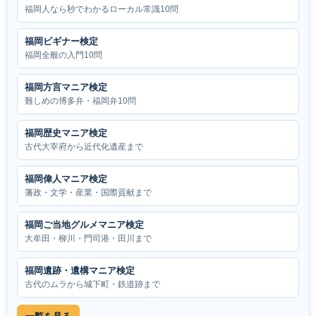
福岡人なら秒でわかるローカル常識10問
福岡ビギナー検定
福岡全般の入門10問
福岡方言マニア検定
難しめの博多弁・福岡弁10問
福岡歴史マニア検定
古代大宰府から近代化遺産まで
福岡偉人マニア検定
藩政・文学・産業・国際貢献まで
福岡ご当地グルメマニア検定
大牟田・柳川・門司港・田川まで
福岡遺跡・遺構マニア検定
古代のムラから城下町・鉄道跡まで