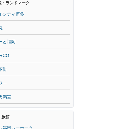
設・ランドマーク
ルシティ博多
急
ーと福岡
RCO
下街
ワー
天満宮
・旅館
ン福岡シーホーク