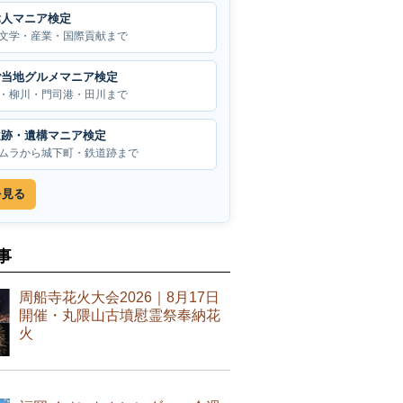
偉人マニア検定
文学・産業・国際貢献まで
ご当地グルメマニア検定
・柳川・門司港・田川まで
遺跡・遺構マニア検定
ムラから城下町・鉄道跡まで
を見る
事
周船寺花火大会2026｜8月17日
開催・丸隈山古墳慰霊祭奉納花
火