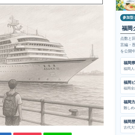
参加型
福岡
点数と
言編・
を公開
福岡
福岡人
福岡
福岡全
福岡
難しめ
福岡
古代大