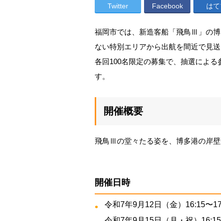
Twitter
Facebook
はて
福岡市では、新造客船「飛鳥Ⅲ」の博
ない特別エリアから出航を間近で見送
各回100名限定の募集で、抽選によ
す。
開催概要
飛鳥Ⅲの堂々たる姿を、博多港の岸壁
開催日時
令和7年9月12日（金）16:15〜17
令和7年9月15日（月・祝）16:15〜