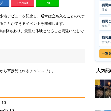
ブ
Pocket
LINE
福岡
藩政・
多港デビューを記念し、通常は立ち入ることのでき
福岡
ることができるイベントを開催します。
大牟田
る参加枠もあり、貴重な体験となること間違いなしで
福岡
古代の
一覧
人気記
から直接見送れるチャンスです。
:10
17:10