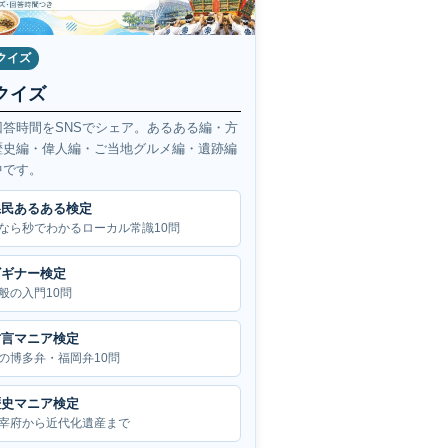
クイズ
クイズ
回答時間をSNSでシェア。あるある編・方
歴史編・偉人編・ご当地グルメ編・遺跡編
中です。
県民あるある検定
なら秒でわかるローカル常識10問
ビギナー検定
般の入門10問
方言マニア検定
の博多弁・福岡弁10問
歴史マニア検定
宰府から近代化遺産まで