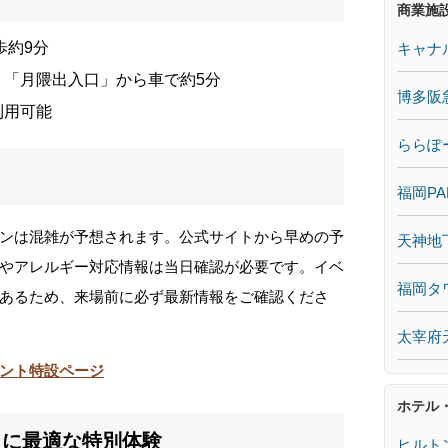
商業施
歩約9分
キャナ
」「月隈出入口」から車で約5分
博多阪
利用可能
ららぽ
福岡PA
ンは混雑が予想されます。公式サイトから早めの予
天神地
やアレルギー対応情報は当日確認が必要です。イベ
福岡タ
あるため、来場前に必ず最新情報をご確認くださ
太宰府
ント特設ページ
ホテル
りに最適な特別体験
ヒルト