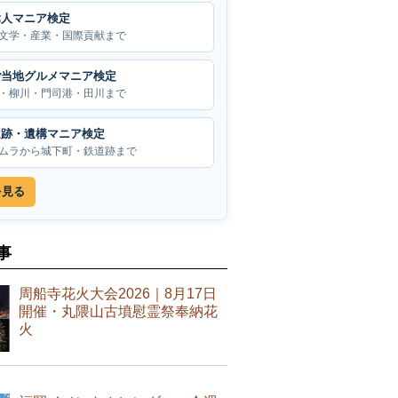
偉人マニア検定
文学・産業・国際貢献まで
ご当地グルメマニア検定
・柳川・門司港・田川まで
遺跡・遺構マニア検定
ムラから城下町・鉄道跡まで
を見る
事
周船寺花火大会2026｜8月17日
開催・丸隈山古墳慰霊祭奉納花
火