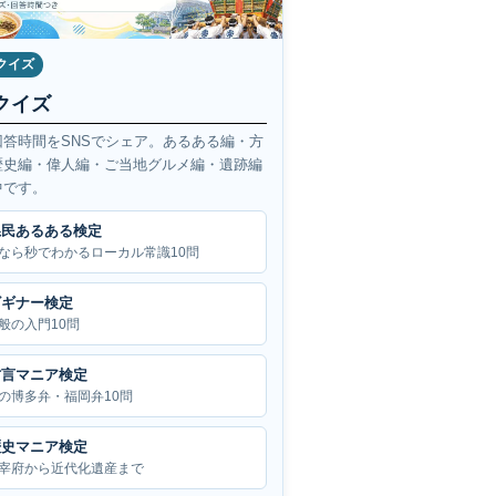
クイズ
クイズ
回答時間をSNSでシェア。あるある編・方
歴史編・偉人編・ご当地グルメ編・遺跡編
中です。
県民あるある検定
なら秒でわかるローカル常識10問
ビギナー検定
般の入門10問
方言マニア検定
の博多弁・福岡弁10問
歴史マニア検定
宰府から近代化遺産まで