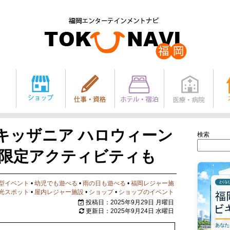
キッザニア ハロウィーン
検索
催！限定アクティビティも
型イベント
•
幼児でも遊べる
•
雨の日も遊べる
•
福岡レジャー施
光スポット
•
屋内レジャー施設
•
ショップ
•
ショップのイベント
投稿日：2025年9月29日 月曜日
更新日：2025年9月24日 水曜日