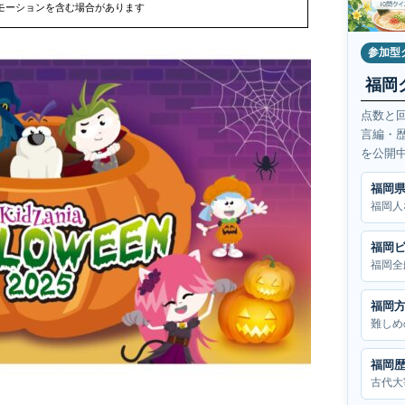
モーションを含む場合があります
参加型
福岡
点数と
言編・
を公開
福岡
福岡人
福岡
福岡全
福岡
難しめ
福岡
古代大