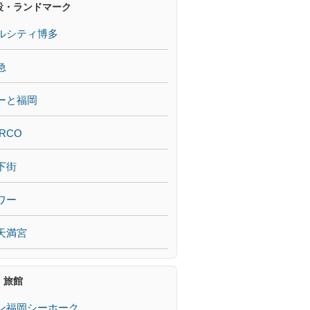
設・ランドマーク
ルシティ博多
急
ーと福岡
RCO
下街
ワー
天満宮
・旅館
ン福岡シーホーク