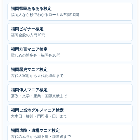
福岡県民あるある検定
福岡人なら秒でわかるローカル常識10問
福岡ビギナー検定
福岡全般の入門10問
福岡方言マニア検定
難しめの博多弁・福岡弁10問
福岡歴史マニア検定
古代大宰府から近代化遺産まで
福岡偉人マニア検定
藩政・文学・産業・国際貢献まで
福岡ご当地グルメマニア検定
大牟田・柳川・門司港・田川まで
福岡遺跡・遺構マニア検定
古代のムラから城下町・鉄道跡まで