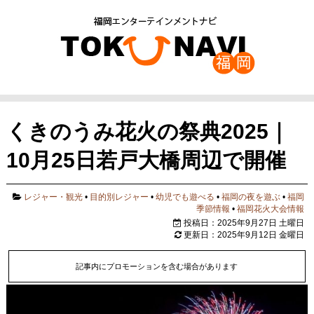
くきのうみ花火の祭典2025｜
10月25日若戸大橋周辺で開催
レジャー・観光
•
目的別レジャー
•
幼児でも遊べる
•
福岡の夜を遊ぶ
•
福岡
季節情報
•
福岡花火大会情報
投稿日：2025年9月27日 土曜日
更新日：2025年9月12日 金曜日
記事内にプロモーションを含む場合があります