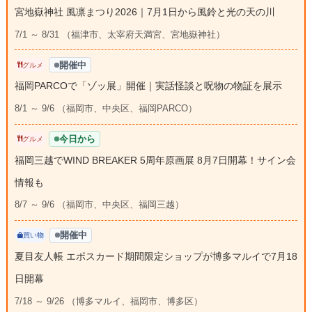
宮地嶽神社 風凛まつり2026｜7月1日から風鈴と光の天の川
7/1 ～ 8/31 （福津市、太宰府天満宮、宮地嶽神社）
開催中
グルメ
福岡PARCOで「ゾッ展」開催｜実話怪談と呪物の物証を展示
8/1 ～ 9/6 （福岡市、中央区、福岡PARCO）
今日から
グルメ
福岡三越でWIND BREAKER 5周年原画展 8月7日開幕！サイン会
情報も
8/7 ～ 9/6 （福岡市、中央区、福岡三越）
開催中
買い物
夏目友人帳 エポスカード期間限定ショップが博多マルイで7月18
日開幕
7/18 ～ 9/26 （博多マルイ、福岡市、博多区）