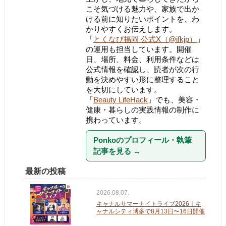
こそ気づける魅力や、家族で出か
ける前に知りたいポイントを、わ
かりやすくお伝えします。
「
とくなび福岡 公式X（@ifkjp）
」
の運用も担当しています。開催
日、場所、料金、利用条件などは
公式情報を確認し、読者が次の行
動を決めやすい形に整理すること
を大切にしています。
「
Beauty LifeHack
」でも、美容・
健康・暮らしの実践情報の制作に
携わっています。
Ponkoのプロフィール・執筆
記事を見る
→
最新の投稿
2026.08.07.
キャナルサマーナイトライブ2026｜キ
ャナルシティ博多で8月13日〜16日開催