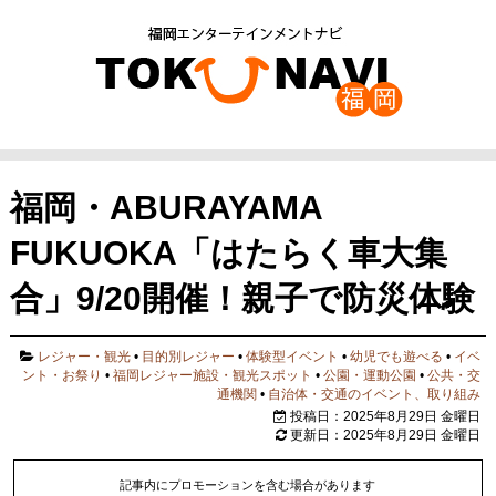
福岡・ABURAYAMA
FUKUOKA「はたらく車大集
合」9/20開催！親子で防災体験
レジャー・観光
•
目的別レジャー
•
体験型イベント
•
幼児でも遊べる
•
イベ
ント・お祭り
•
福岡レジャー施設・観光スポット
•
公園・運動公園
•
公共・交
通機関
•
自治体・交通のイベント、取り組み
投稿日：2025年8月29日 金曜日
更新日：2025年8月29日 金曜日
記事内にプロモーションを含む場合があります