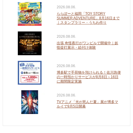
2026.08.06.
ららぽーと福岡「TOY STORY
SUMMER ADVENTURE」8月16日まで
｜スタンプラリー・うちわ作り
2026.08.06.
出張 奇怪夜行がワンビルで開催中｜妖
怪提灯展示・絵付け体験
2026.08.06.
博多駅で手荷物を預けられる！佐川急便
の一時預かりサービスが8月8日～16日
に期間限定実施
2026.08.06.
TVアニメ「光が死んだ夏」展が博多マ
ルイで9月5日開幕