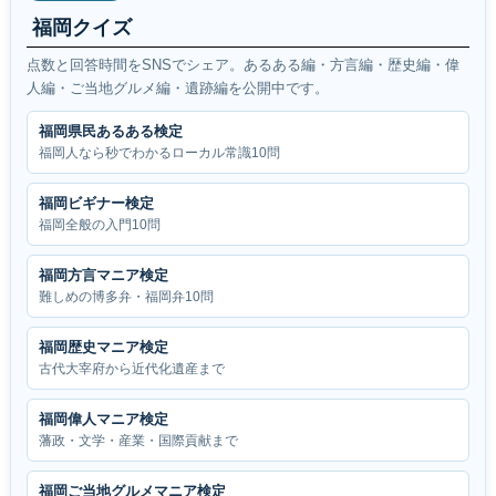
福岡クイズ
点数と回答時間をSNSでシェア。あるある編・方言編・歴史編・偉
人編・ご当地グルメ編・遺跡編を公開中です。
福岡県民あるある検定
福岡人なら秒でわかるローカル常識10問
福岡ビギナー検定
福岡全般の入門10問
福岡方言マニア検定
難しめの博多弁・福岡弁10問
福岡歴史マニア検定
古代大宰府から近代化遺産まで
福岡偉人マニア検定
藩政・文学・産業・国際貢献まで
福岡ご当地グルメマニア検定