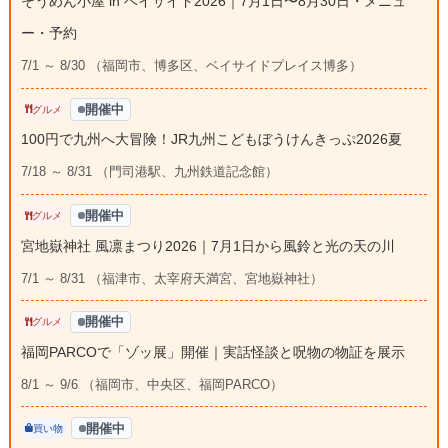
そうめん小屋 in ベイサイド2026｜7月1日〜8月30日・メニュ
ー・予約
7/1 ～ 8/30 （福岡市、博多区、ベイサイドプレイス博多）
開催中
グルメ
100円で九州へ大冒険！JR九州こどもぼうけんきっぷ2026夏
7/18 ～ 8/31 （門司港駅、九州鉄道記念館）
開催中
グルメ
宮地嶽神社 風凛まつり2026｜7月1日から風鈴と光の天の川
7/1 ～ 8/31 （福津市、太宰府天満宮、宮地嶽神社）
開催中
グルメ
福岡PARCOで「ゾッ展」開催｜実話怪談と呪物の物証を展示
8/1 ～ 9/6 （福岡市、中央区、福岡PARCO）
開催中
買い物