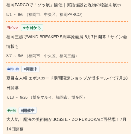
福岡PARCOで「ゾッ展」開催｜実話怪談と呪物の物証を展示
8/1 ～ 9/6 （福岡市、中央区、福岡PARCO）
今日から
グルメ
福岡三越でWIND BREAKER 5周年原画展 8月7日開幕！サイン会
情報も
8/7 ～ 9/6 （福岡市、中央区、福岡三越）
開催中
買い物
夏目友人帳 エポスカード期間限定ショップが博多マルイで7月18
日開幕
7/18 ～ 9/26 （博多マルイ、福岡市、博多区）
開催中
体験
大人気！魔法の美術館がBOSS E・ZO FUKUOKAに再登場！7月
14日開幕