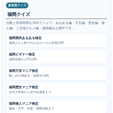
参加型クイズ
福岡クイズ
点数と回答時間をSNSでシェア。あるある編・方言編・歴史編・偉
人編・ご当地グルメ編・遺跡編を公開中です。
福岡県民あるある検定
福岡人なら秒でわかるローカル常識10問
福岡ビギナー検定
福岡全般の入門10問
福岡方言マニア検定
難しめの博多弁・福岡弁10問
福岡歴史マニア検定
古代大宰府から近代化遺産まで
福岡偉人マニア検定
藩政・文学・産業・国際貢献まで