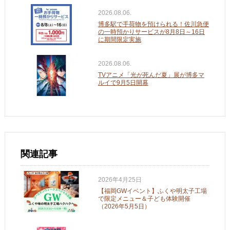
2026.08.06.
博多駅で手荷物を預けられる！佐川急便
の一時預かりサービスが8月8日～16日
に期間限定実施
2026.08.06.
TVアニメ「光が死んだ夏」展が博多マ
ルイで9月5日開幕
関連記事
2026年4月25日
【福岡GWイベント】ふくや明太子工場
で限定メニュー＆子ども体験開催
（2026年5月5日）