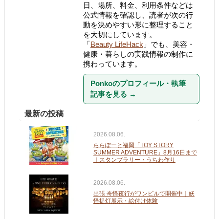
日、場所、料金、利用条件などは
公式情報を確認し、読者が次の行
動を決めやすい形に整理すること
を大切にしています。
「
Beauty LifeHack
」でも、美容・
健康・暮らしの実践情報の制作に
携わっています。
Ponkoのプロフィール・執筆
記事を見る
→
最新の投稿
2026.08.06.
ららぽーと福岡「TOY STORY
SUMMER ADVENTURE」8月16日まで
｜スタンプラリー・うちわ作り
2026.08.06.
出張 奇怪夜行がワンビルで開催中｜妖
怪提灯展示・絵付け体験