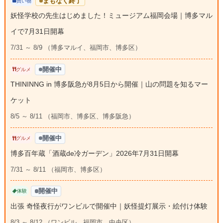
まもなく終了
買い物
妖怪学校の先生はじめました！ミュージアム福岡会場｜博多マル
イで7月31日開幕
7/31 ～ 8/9 （博多マルイ、福岡市、博多区）
開催中
グルメ
THININNG in 博多阪急が8月5日から開催｜山の問題を知るマー
ケット
8/5 ～ 8/11 （福岡市、博多区、博多阪急）
開催中
グルメ
博多百年蔵「酒蔵de冷ガーデン」2026年7月31日開幕
7/31 ～ 8/11 （福岡市、博多区）
開催中
体験
出張 奇怪夜行がワンビルで開催中｜妖怪提灯展示・絵付け体験
8/3 ～ 8/12 （ワンビル、福岡市、中央区）