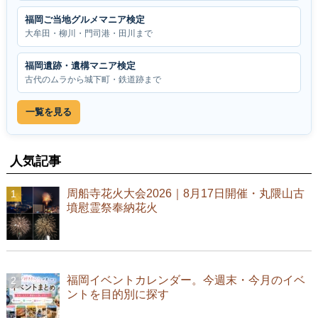
福岡ご当地グルメマニア検定
大牟田・柳川・門司港・田川まで
福岡遺跡・遺構マニア検定
古代のムラから城下町・鉄道跡まで
一覧を見る
人気記事
周船寺花火大会2026｜8月17日開催・丸隈山古
墳慰霊祭奉納花火
福岡イベントカレンダー。今週末・今月のイベ
ントを目的別に探す