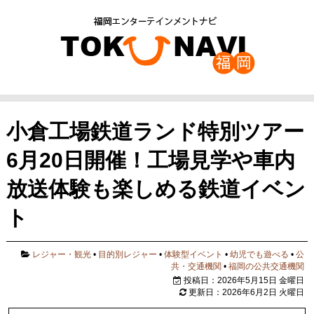
小倉工場鉄道ランド特別ツアー
6月20日開催！工場見学や車内
放送体験も楽しめる鉄道イベン
ト
レジャー・観光
•
目的別レジャー
•
体験型イベント
•
幼児でも遊べる
•
公
共・交通機関
•
福岡の公共交通機関
投稿日：2026年5月15日 金曜日
更新日：2026年6月2日 火曜日